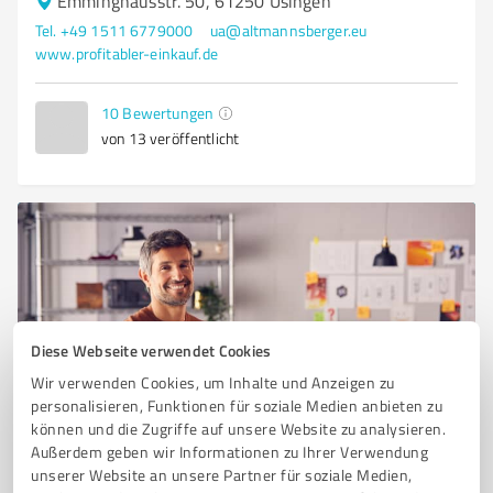
Emminghausstr. 50, 61250 Usingen
Tel. +49 1511 6779000
ua@altmannsberger.eu
www.profitabler-einkauf.de
10
Bewertungen
von 13 veröffentlicht
Diese Webseite verwendet Cookies
Wir verwenden Cookies, um Inhalte und Anzeigen zu
personalisieren, Funktionen für soziale Medien anbieten zu
Sie möchten auch hier gelistet werden?
können und die Zugriffe auf unsere Website zu analysieren.
Außerdem geben wir Informationen zu Ihrer Verwendung
Registrieren Sie sich jetzt und werden Sie ein von
unserer Website an unsere Partner für soziale Medien,
Kunden empfohlener ProvenExpert!