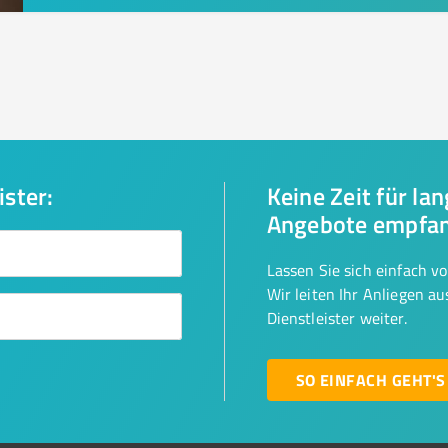
ister:
Keine Zeit für la
Angebote empfa
Lassen Sie sich einfach v
Wir leiten Ihr Anliegen a
Dienstleister weiter.
SO EINFACH GEHT'S