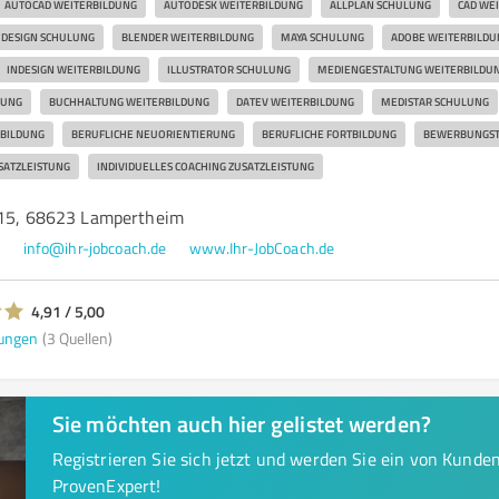
AUTOCAD WEITERBILDUNG
AUTODESK WEITERBILDUNG
ALLPLAN SCHULUNG
CAD WE
 DESIGN SCHULUNG
BLENDER WEITERBILDUNG
MAYA SCHULUNG
ADOBE WEITERBILDU
INDESIGN WEITERBILDUNG
ILLUSTRATOR SCHULUNG
MEDIENGESTALTUNG WEITERBILDU
DUNG
BUCHHALTUNG WEITERBILDUNG
DATEV WEITERBILDUNG
MEDISTAR SCHULUNG
BILDUNG
BERUFLICHE NEUORIENTIERUNG
BERUFLICHE FORTBILDUNG
BEWERBUNGSTR
ATZLEISTUNG
INDIVIDUELLES COACHING ZUSATZLEISTUNG
 15, 68623 Lampertheim
9
info@ihr-jobcoach.de
www.Ihr-JobCoach.de
4,91 / 5,00
ungen
(3 Quellen)
Sie möchten auch hier gelistet werden?
Registrieren Sie sich jetzt und werden Sie ein von Kund
ProvenExpert!