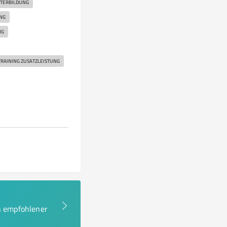
ITERBILDUNG
NG
NG
AINING ZUSATZLEISTUNG
en empfohlener