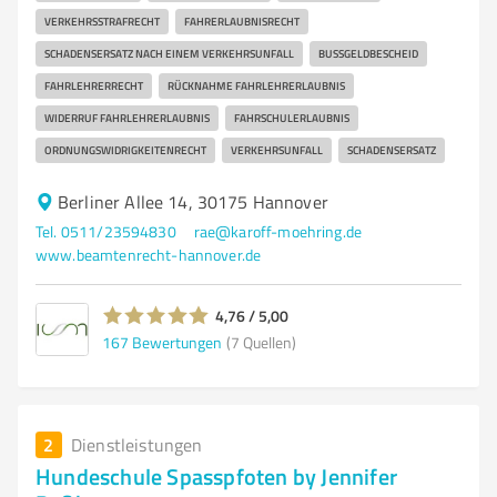
VERKEHRSSTRAFRECHT
FAHRERLAUBNISRECHT
SCHADENSERSATZ NACH EINEM VERKEHRSUNFALL
BUSSGELDBESCHEID
FAHRLEHRERRECHT
RÜCKNAHME FAHRLEHRERLAUBNIS
WIDERRUF FAHRLEHRERLAUBNIS
FAHRSCHULERLAUBNIS
ORDNUNGSWIDRIGKEITENRECHT
VERKEHRSUNFALL
SCHADENSERSATZ
Berliner Allee 14, 30175 Hannover
Tel. 0511/23594830
rae@karoff-moehring.de
www.beamtenrecht-hannover.de
4,76 / 5,00
167
Bewertungen
(7 Quellen)
2
Dienstleistungen
Hundeschule Spasspfoten by Jennifer