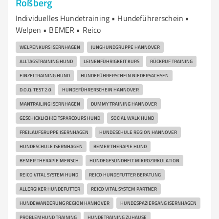
Roßberg
Individuelles Hundetraining • Hundeführerschein •
Welpen • BEMER • Reico
WELPENKURS ISERNHAGEN
JUNGHUNDGRUPPE HANNOVER
ALLTAGSTRAINING HUND
LEINENFÜHRIGKEIT KURS
RÜCKRUF TRAINING
EINZELTRAINING HUND
HUNDEFÜHRERSCHEIN NIEDERSACHSEN
D.O.Q. TEST 2.0
HUNDEFÜHRERSCHEIN HANNOVER
MANTRAILING ISERNHAGEN
DUMMY TRAINING HANNOVER
GESCHICKLICHKEITSPARCOURS HUND
SOCIAL WALK HUND
FREILAUFGRUPPE ISERNHAGEN
HUNDESCHULE REGION HANNOVER
HUNDESCHULE ISERNHAGEN
BEMER THERAPIE HUND
BEMER THERAPIE MENSCH
HUNDEGESUNDHEIT MIKROZIRKULATION
REICO VITAL SYSTEM HUND
REICO HUNDEFUTTER BERATUNG
ALLERGIKER HUNDEFUTTER
REICO VITAL SYSTEM PARTNER
HUNDEWANDERUNG REGION HANNOVER
HUNDESPAZIERGANG ISERNHAGEN
PROBLEMHUND TRAINING
HUNDETRAINING ZUHAUSE