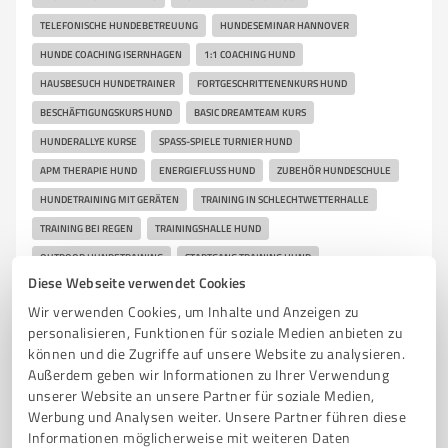
TELEFONISCHE HUNDEBETREUUNG
HUNDESEMINAR HANNOVER
HUNDE COACHING ISERNHAGEN
1:1 COACHING HUND
HAUSBESUCH HUNDETRAINER
FORTGESCHRITTENENKURS HUND
BESCHÄFTIGUNGSKURS HUND
BASIC DREAMTEAM KURS
HUNDERALLYE KURSE
SPASS-SPIELE TURNIER HUND
APM THERAPIE HUND
ENERGIEFLUSS HUND
ZUBEHÖR HUNDESCHULE
HUNDETRAINING MIT GERÄTEN
TRAINING IN SCHLECHTWETTERHALLE
TRAINING BEI REGEN
TRAININGSHALLE HUND
OUTDOOR HUNDETRAINING
STADTGANG TRAINING HUND
Diese Webseite verwendet Cookies
WALDGANG TRAINING HUND
BINDUNGSAUFBAU MENSCH HUND
Wir verwenden Cookies, um Inhalte und Anzeigen zu
ARTGERECHTE HUNDEERZIEHUNG
HUNDETRAINING OHNE LECKERLI
personalisieren, Funktionen für soziale Medien anbieten zu
IMPULSKONTROLLE HUND
MUSKELAUFBAU HUND
können und die Zugriffe auf unsere Website zu analysieren.
Außerdem geben wir Informationen zu Ihrer Verwendung
KOORDINATIONSTRAINING HUND
KONZENTRATIONSTRAINING HUND
unserer Website an unsere Partner für soziale Medien,
HUNDETRAINING AB WELPENALTER
HUNDETRAINING AB JUNGHUNDALTER
Werbung und Analysen weiter. Unsere Partner führen diese
FAMILIENHUND TRAINING
SACHKUNDEPRÜFUNG HUND
Informationen möglicherweise mit weiteren Daten