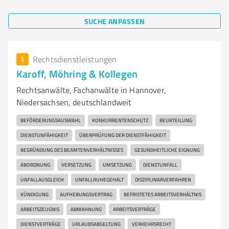
SUCHE ANPASSEN
1
Rechtsdienstleistungen
Karoff, Möhring & Kollegen
Rechtsanwälte, Fachanwälte in Hannover,
Niedersachsen, deutschlandweit
BEFÖRDERUNGSAUSWAHL
KONKURRENTENSCHUTZ
BEURTEILUNG
DIENSTUNFÄHIGKEIT
ÜBERPRÜFUNG DER DIENSTFÄHIGKEIT
BEGRÜNDUNG DES BEAMTENVERHÄLTNISSES
GESUNDHEITLICHE EIGNUNG
ABORDNUNG
VERSETZUNG
UMSETZUNG
DIENSTUNFALL
UNFALLAUSGLEICH
UNFALLRUHEGEHALT
DISZIPLINARVERFAHREN
KÜNDIGUNG
AUFHEBUNGSVERTRAG
BEFRISTETES ARBEITSVERHÄLTNIS
ARBEITSZEUGNIS
ABMAHNUNG
ARBEITSVERTRÄGE
DIENSTVERTRÄGE
URLAUBSABGELTUNG
VERKEHRSRECHT