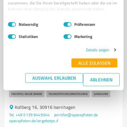
zusammen, die Sie ihnen bereitgestellt haben oder die sie im
ONLINE THEORIE HUNDEFÜHRERSCHEIN
Rahmen Ihrer Nutzung der Dienste gesammelt haben.
HUNDEFÜHRERSCHEIN VORBEREITUNG
PRAKTISCHE SACHKUNDEPRÜFUNG HUND
THEORIEPRÜFUNG HUNDESCHEIN
Einwilligungsauswahl
Impressum
|
Datenschutzbestimmungen
Notwendig
Präferenzen
HUNDEFÜHRERSCHEIN APP VORBEREITUNG
Statistiken
Marketing
HUNDEFÜHRERSCHEIN WORKSHOP
HUNDEFÜHRERSCHEIN PRÜFUNG
PRÜFUNGSANGST HUNDETRAINING
Details zeigen
HUNDETRAINING PRÜFUNGSVORBEREITUNG
HUNDETRAINING PRÜFUNGSTRAINING
PRÜFUNGSCOACHING HUND
ALLE ZULASSEN
HUNDETRAINING FÜR FORTGESCHRITTENE
ANTI-JAGD-TRAINING HUND
AUSWAHL ERLAUBEN
DRANBLEIBER STUNDE HUND
TREIBBALL HUNDKURS
ABLEHNEN
FREISPIEL MÄDELS HUND
FREISPIEL SOFTIES HUND
FREISPIEL WILDE BANDE
YOUNGSTER ERLEBNISTOUREN
JUNGHUND
Kollberg 16, 30916 Isernhagen
Tel. +49 5139 9449344
jennifer@spasspfoten.de
spasspfoten.de/angebotps://