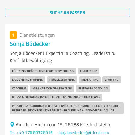
SUCHE ANPASSEN
1
Dienstleistungen
Sonja Bödecker
Sonja Bödecker I Expertin in Coaching, Leadership,
Konfliktbewältigung
FÜHRUNGSKRÄFTE- UND TEAMENTWICKLUNG
LEADERSHIP
LIVE ONLINE TRAINING
PRÄSENZTRAINING
MENTORING
SPARRING
COACHING
MIMIKRESONANZ® TRAINING
EMTRACE® COACHING
REISS® MOTIVATION PROFILE FÜR FÜHRUNGSKRÄFTE UND TEAMS
PERSOLOG® TRAINING NACH DEM PERSÖNLICHKEITSMODELL REALITY UPGRADE
RETREATS - PSYCHEDELISCHE REISEN - BEGLEITUNG ALS PSYCHEDELIC GUIDE
Auf dem Hochmoor 15, 26188 Friedrichsfehn
Tel. +49 176 80378016
sonjaboedecker@icloud.com