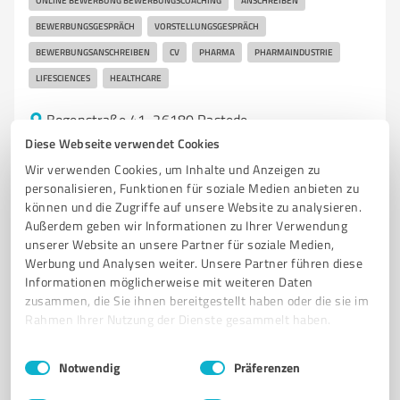
ONLINE BEWERBUNG BEWERBUNGSCOACHING
ANSCHREIBEN
BEWERBUNGSGESPRÄCH
VORSTELLUNGSGESPRÄCH
BEWERBUNGSANSCHREIBEN
CV
PHARMA
PHARMAINDUSTRIE
LIFESCIENCES
HEALTHCARE
Bogenstraße 41, 26180 Rastede
Tel. 04402 598371
info@niermannconsulting.de
Diese Webseite verwendet Cookies
www.niermannconsulting.de/
Wir verwenden Cookies, um Inhalte und Anzeigen zu
personalisieren, Funktionen für soziale Medien anbieten zu
können und die Zugriffe auf unsere Website zu analysieren.
0,00 / 5,00
Außerdem geben wir Informationen zu Ihrer Verwendung
Nicht bewertet
0
unserer Website an unsere Partner für soziale Medien,
Werbung und Analysen weiter. Unsere Partner führen diese
Informationen möglicherweise mit weiteren Daten
zusammen, die Sie ihnen bereitgestellt haben oder die sie im
Rahmen Ihrer Nutzung der Dienste gesammelt haben.
Einwilligungsauswahl
Impressum
|
Datenschutzbestimmungen
Notwendig
Präferenzen