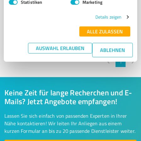
Statistiken
Marketing
Details zeigen
Sie möchten auch hier gelistet werden?
Registrieren Sie sich jetzt und werden Sie ein von
ALLE ZULASSEN
Kunden empfohlener ProvenExpert!
AUSWAHL ERLAUBEN
ABLEHNEN
1
Keine Zeit für lange Recherchen und E-
Mails? Jetzt Angebote empfangen!
Lassen Sie sich einfach von passenden Experten in Ihrer
Nähe kontaktieren! Wir leiten Ihr Anliegen aus einem
kurzen Formular an bis zu 20 passende Dienstleister weiter.