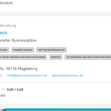
fentlicht
beratung
ness
oneller Businesspläne
SPLANS
FINANZPLANUNG
WETTBEWERBSANALYSE
FE BEIM ÜBERZEUGEN VON INVESTOREN
BANKEN
GELDGEBERN UND DER SCHAFFUNG INT
aße, 39126 Magdeburg
52
info@planvombusiness.de
planvombusiness.de
0,00 / 5,00
tet
0