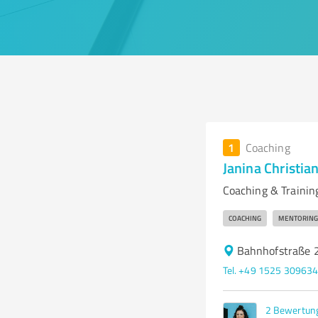
1
Coaching
Janina Christi
Coaching & Trainin
COACHING
MENTORING 
Bahnhofstraße 
Tel. +49 1525 30963
2
Bewertun