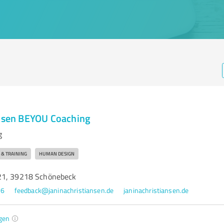
ansen BEYOU Coaching
g
& TRAINING
HUMAN DESIGN
21, 39218 Schönebeck
46
feedback@janinachristiansen.de
janinachristiansen.de
gen