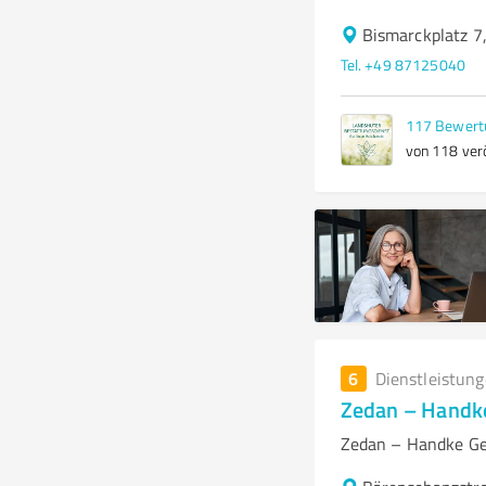
Bismarckplatz 7
Tel. +49 87125040
117
Bewert
von 118 verö
6
Dienstleistun
Zedan – Handk
Zedan – Handke Geb