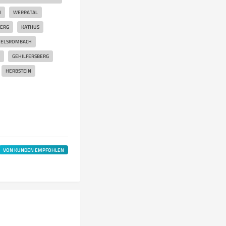
H
WERRATAL
ERG
KATHUS
HELSROMBACH
GEHILFERSBERG
HERBSTEIN
VON KUNDEN EMPFOHLEN