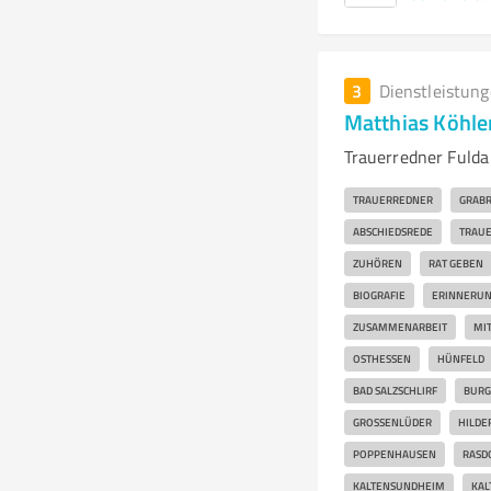
3
Dienstleistun
Matthias Köhler
Trauerredner Fulda
TRAUERREDNER
GRAB
ABSCHIEDSREDE
TRAU
ZUHÖREN
RAT GEBEN
BIOGRAFIE
ERINNERUN
ZUSAMMENARBEIT
MI
OSTHESSEN
HÜNFELD
BAD SALZSCHLIRF
BUR
GROSSENLÜDER
HILDE
POPPENHAUSEN
RASD
KALTENSUNDHEIM
KAL