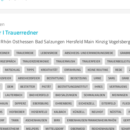
gen
 I Trauerredner
 Rhön Osthessen Bad Salzungen Hersfeld Main Kinzig Vogelsber
REDNER
TRAUERREDE
LEBENSREDE
ABSCHIEDS- UND ERINNERUNGSREDE
GRABR
ERGESPRÄCH
TRAUERZEREMONIE
TRAUERMUSIK
TRAUERFEIER
TRAUERBEGLEIT
RATSCHLAG
TIPPS
KREATIVITÄT
ERFAHRUNG
KEINE ROUTINE
REDE
GSFEIER
ABSCHIEDSFEIER
BESTATTUNG
BEISETZUNG
URNE
SARG
GRAB
T
DEM
BESTATTER
PIETÄT
BESTATTUNGSINSTITUT
IHRES
VERTRAUENS
LAUTERBACH
BAD HERSFELD
BAD SALZUNGEN
SCHMALKALDEN
MEININGEN
GHAUN
DIPPERZ
EBERSBURG
EHRENBERG
EICHENZELL
EITERFELD
FLIE
RS
HOFBIEBER
HOSENFELD
KALBACH
KÜNZELL
NEUHOF
NÜSTTAL
ORF
TANN
ASCHENHAUSEN
BIRX
ERBENHAUSEN FRANKENHEIM/RHÖN
GER
TENWESTHEIM
MELPERS
MITTELSDORF
OBERWEID
REICHENHAUSEN
SCHAF