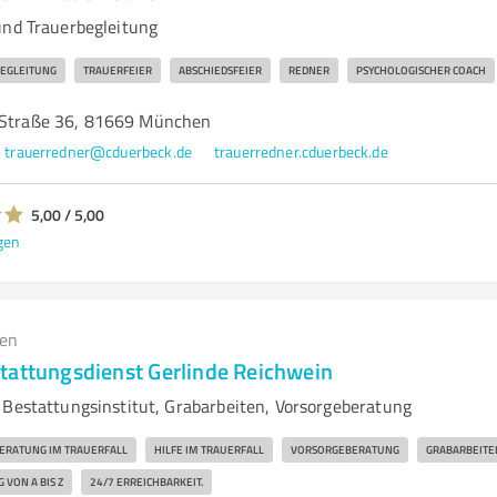
und Trauerbegleitung
EGLEITUNG
TRAUERFEIER
ABSCHIEDSFEIER
REDNER
PSYCHOLOGISCHER COACH
-Straße 36, 81669 München
trauerredner@cduerbeck.de
trauerredner.cduerbeck.de
5,00 / 5,00
gen
gen
tattungsdienst Gerlinde Reichwein
 Bestattungsinstitut, Grabarbeiten, Vorsorgeberatung
ERATUNG IM TRAUERFALL
HILFE IM TRAUERFALL
VORSORGEBERATUNG
GRABARBEITE
VON A BIS Z
24/7 ERREICHBARKEIT.