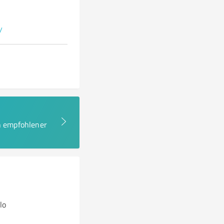
/
en empfohlener
lo