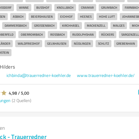
SSDORF
WINNE
BUSSHOF
KNOLLBACH
CRAIMAR
GRUMBACH
FARNBAC
SEN
ASBACH
BEIERSHAUSEN
EICHHOF
HEENES
HOHE LUFT
JOHANNESB
DAMMERSBACH
GROSSENBACH
KIRCHHASEL
MACKENZELL
MALGES
MIC
OBERFELD
OBERROMBACH
ROSSBACH
RUDOLPHSHAN
RÜCKERS
SARGENZELL
LÄNDER
WALDFRIEDHOF
GELNHAUSEN
NÜDLINGEN
SCHLITZ
GREBENHAIN
HSTEIN
Hilders
7
ichbinda@trauerredner-koehler.de
www.trauerredner-koehler.de/
4,98 / 5,00
ungen
(2 Quellen)
gen
ck - Trauerredner