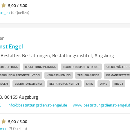
5,00 / 5,00
ungen
(4 Quellen)
gen
nst Engel
 Bestatter, Bestattungen, Bestattungsinstitut, Augsburg
RBESTATTUNG
BESTATTUNGSPLANUNG
TRAUERFLORISTIK & -DRUCK
STERBEWÄSCHE-E
BERGUNG & REKONSTRUKTION
VERABSCHIEDUNG
TRAUERANZEIGE
DIAMANTBESTATT
UNGEN
BESTATTUNGSDIENST
BESTATTUNGSINSTITUT
SARG
URNE
KREUZ
43, 86165 Augsburg
5
info@bestattungsdienst-engel.de
www.bestattungsdienst-engel.
5,00 / 5,00
ngen
(3 Quellen)