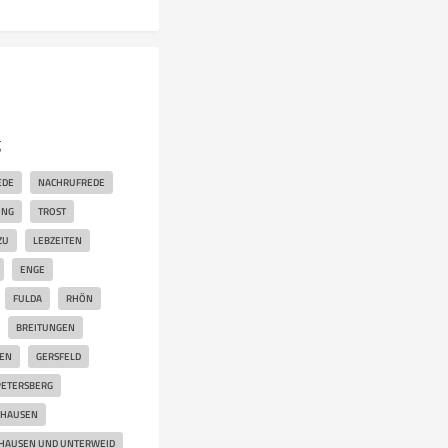
g
EDE
NACHRUFREDE
UNG
TROST
ZU
LEBZEITEN
ENGE
FULDA
RHÖN
BREITUNGEN
DEN
GERSFELD
PETERSBERG
THAUSEN
HAUSEN UND UNTERWEID