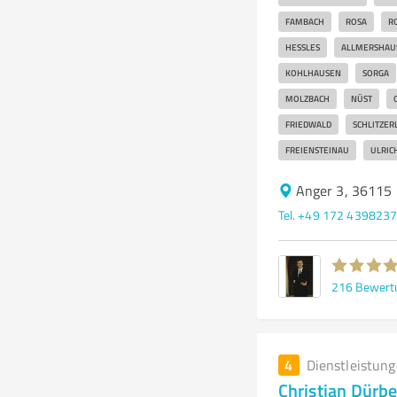
FAMBACH
ROSA
RO
HESSLES
ALLMERSHAU
KOHLHAUSEN
SORGA
MOLZBACH
NÜST
FRIEDWALD
SCHLITZER
FREIENSTEINAU
ULRIC
Anger 3, 36115 
Tel. +49 172 439823
216
Bewert
4
Dienstleistun
Christian Dürbe