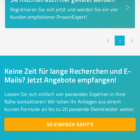
Registrieren Sie sich jetzt und werden Sie ein von
Kunden empfohlener ProvenExpert!
1
Keine Zeit für lange Recherchen und E-
Mails? Jetzt Angebote empfangen!
Lassen Sie sich einfach von passenden Experten in Ihrer
Nähe kontaktieren! Wir leiten Ihr Anliegen aus einem
kurzen Formular an bis zu 20 passende Dienstleister weiter.
SO EINFACH GEHT'S