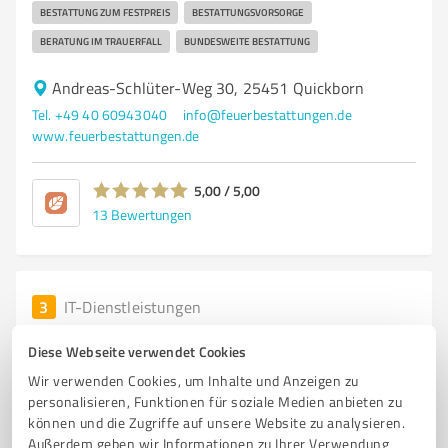
BESTATTUNG ZUM FESTPREIS
BESTATTUNGSVORSORGE
BERATUNG IM TRAUERFALL
BUNDESWEITE BESTATTUNG
Andreas-Schlüter-Weg 30, 25451 Quickborn
Tel. +49 40 60943040
info@feuerbestattungen.de
www.feuerbestattungen.de
5,00 / 5,00
13
Bewertungen
3
IT-Dienstleistungen
HD Hanseatic Datenschutz GmbH
Diese Webseite verwendet Cookies
Datenschutz nach hanseatischen Werten
Wir verwenden Cookies, um Inhalte und Anzeigen zu
personalisieren, Funktionen für soziale Medien anbieten zu
DATENSCHUTZ
DATENSCHUTZBEAUFTRAGTER
können und die Zugriffe auf unsere Website zu analysieren.
EXTERNER DATENSCHUTZBEAUFTRAGTER
Außerdem geben wir Informationen zu Ihrer Verwendung