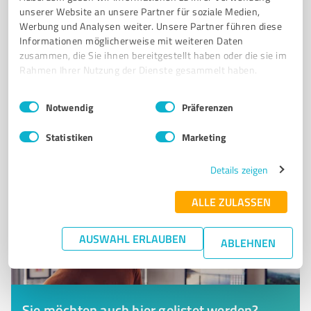
BERATUNG ZUM THEMA DATENSCHUTZ
DATENSCHUTZAUDITS
unserer Website an unsere Partner für soziale Medien,
Werbung und Analysen weiter. Unsere Partner führen diese
SACHVERSTÄNDIGE ZUM DATENSCHUTZ
Informationen möglicherweise mit weiteren Daten
zusammen, die Sie ihnen bereitgestellt haben oder die sie im
Oldesloer Straße 91, 22457 Hamburg
Rahmen Ihrer Nutzung der Dienste gesammelt haben.
Tel. +49 40 882158131
info@ha-ds.de
www.ha-ds.de/
Einwilligungsauswahl
Impressum
|
Datenschutzbestimmungen
Notwendig
Präferenzen
0,00 / 5,00
Nicht bewertet
0
Statistiken
Marketing
Details zeigen
ALLE ZULASSEN
AUSWAHL ERLAUBEN
ABLEHNEN
Sie möchten auch hier gelistet werden?