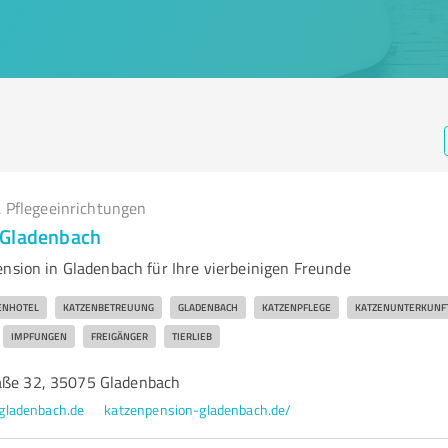
 Pflegeeinrichtungen
 Gladenbach
ension in Gladenbach für Ihre vierbeinigen Freunde
ENHOTEL
KATZENBETREUUNG
GLADENBACH
KATZENPFLEGE
KATZENUNTERKUNF
IMPFUNGEN
FREIGÄNGER
TIERLIEB
aße 32, 35075 Gladenbach
gladenbach.de
katzenpension-gladenbach.de/