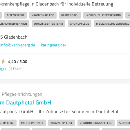
skrankenpflege in Gladenbach für individuelle Betreuung
ALTENPFLEGE
KRANKENPFLEGE
GLADENBACH
INDIVIDUELLE BETREUUNG
W
ILIENUNTERNEHMEN
QUALIFIZIERTES TEAM
GRUNDPFLEGE
MEDIZINISCHE VERSORG
75 Gladenbach
info@karingoerg.de
karingoerg.de/
4,40 / 5,00
ngen
(1 Quelle)
 Pflegeeinrichtungen
um Dautphetal GmbH
autphetal GmbH – Ihr Zuhause für Senioren in Dautphetal
AUTPHETAL
PFLEGEWOHNEN
KURZZEITPFLEGE
VERHINDERUNGSPFLEGE
SENIOR