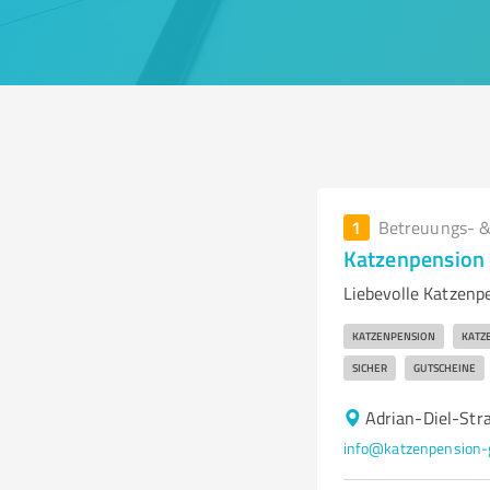
1
Betreuungs- &
Katzenpension
Liebevolle Katzenp
KATZENPENSION
KATZ
SICHER
GUTSCHEINE
Adrian-Diel-Str
info@katzenpension-