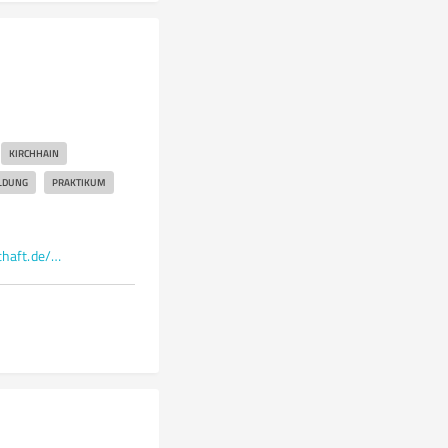
KIRCHHAIN
LDUNG
PRAKTIKUM
heilpaedagogische-gemeinschaft.de/home/