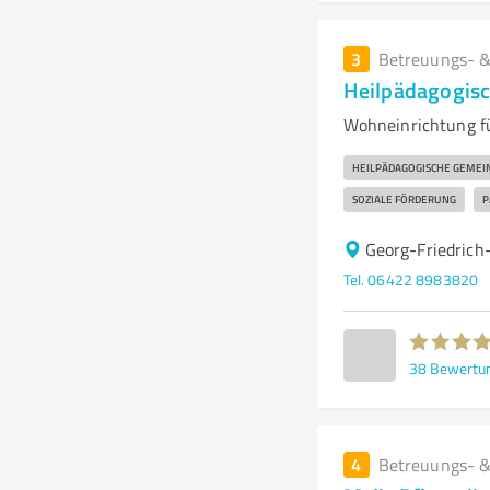
3
Betreuungs- &
Heilpädagogisc
Wohneinrichtung fü
HEILPÄDAGOGISCHE GEMEI
SOZIALE FÖRDERUNG
P
Georg-Friedrich
Tel. 06422 8983820
38
Bewertu
4
Betreuungs- &