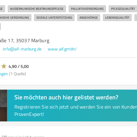
GE
AUSSERKLINISCHE BEATMUNGSPFLEGE
PALLIATIVVERSORGUNG
PFLEGEQUALITÄT
NISCHE VERSORGUNG
SOZIALE UNTERSTÜTZUNG
ANGEHÖRIGE
LEBENSQUALITÄT
raße 17, 35037 Marburg
info@aif-marburg.de
www.aif.gmbh/
4,90 / 5,00
ngen
(1 Quelle)
Sie möchten auch hier gelistet werden?
Registrieren Sie sich jetzt und werden Sie ein von Kund
ProvenExpert!