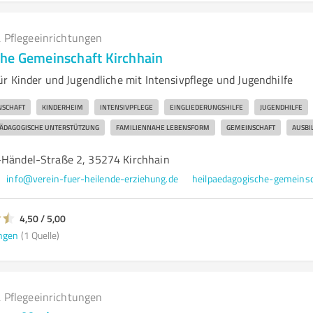
 Pflegeeinrichtungen
he Gemeinschaft Kirchhain
r Kinder und Jugendliche mit Intensivpflege und Jugendhilfe
NSCHAFT
KINDERHEIM
INTENSIVPFLEGE
EINGLIEDERUNGSHILFE
JUGENDHILFE
ÄDAGOGISCHE UNTERSTÜTZUNG
FAMILIENNAHE LEBENSFORM
GEMEINSCHAFT
AUSBI
-Händel-Straße 2, 35274 Kirchhain
info@verein-fuer-heilende-erziehung.de
4,50 / 5,00
ngen
(1 Quelle)
 Pflegeeinrichtungen