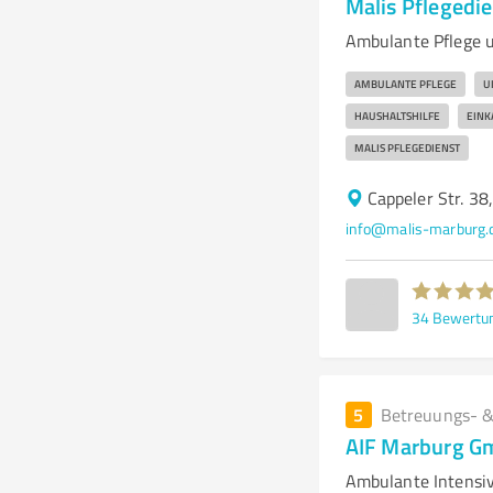
Malis Pflegedi
Ambulante Pflege u
AMBULANTE PFLEGE
U
HAUSHALTSHILFE
EINK
MALIS PFLEGEDIENST
Cappeler Str. 3
info@malis-marburg.
34
Bewertu
5
Betreuungs- &
AIF Marburg 
Ambulante Intensi