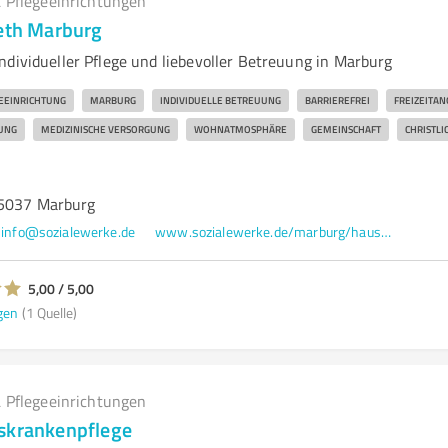
 Pflegeeinrichtungen
beth Marburg
ndividueller Pflege und liebevoller Betreuung in Marburg
EEINRICHTUNG
MARBURG
INDIVIDUELLE BETREUUNG
BARRIEREFREI
FREIZEITA
UNG
MEDIZINISCHE VERSORGUNG
WOHNATMOSPHÄRE
GEMEINSCHAFT
CHRISTLI
35037 Marburg
info@sozialewerke.de
www.sozialewerke.de/marburg/haus-st-elisabeth.html
5,00 / 5,00
gen
(1 Quelle)
 Pflegeeinrichtungen
skrankenpflege