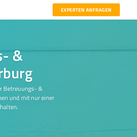
EXPERTEN ANFRAGEN
s- &
rburg
ür Betreuungs- &
hen und mit nur einer
halten.