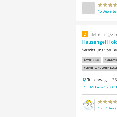
45
Bewertu
2
Betreuungs- &
Hausengel Hol
Vermittlung von Be
BETREUUNG
24H-BET
VERMITTLUNG VON PFLEGE
Tulpenweg 1, 3
Tel. +49 6424 92837
1.252
Bewe