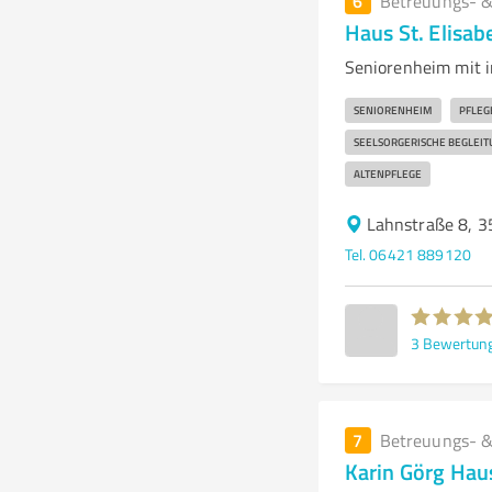
6
Betreuungs- &
Haus St. Elisa
Seniorenheim mit i
SENIORENHEIM
PFLEG
SEELSORGERISCHE BEGLEIT
ALTENPFLEGE
Lahnstraße 8, 
Tel. 06421 889120
3
Bewertun
7
Betreuungs- &
Karin Görg Hau