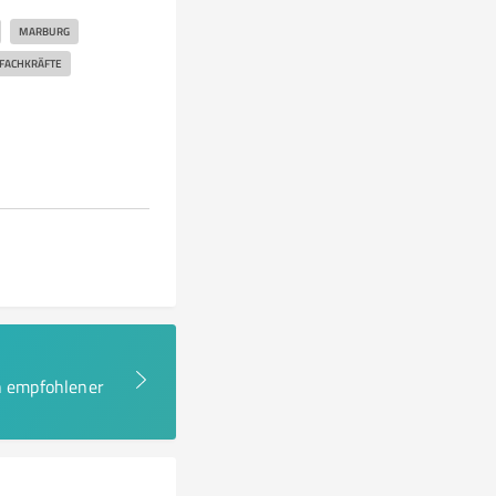
MARBURG
FACHKRÄFTE
en empfohlener