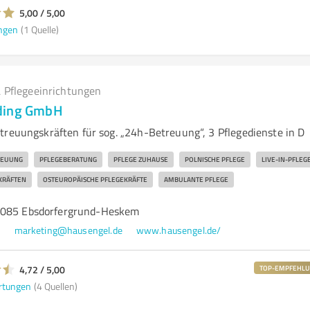
5,00 / 5,00
ngen
(1 Quelle)
 Pflegeeinrichtungen
ding GmbH
treuungskräften für sog. „24h-Betreuung“, 3 Pflegedienste in D
REUUNG
PFLEGEBERATUNG
PFLEGE ZUHAUSE
POLNISCHE PFLEGE
LIVE-IN-PFLEG
KRÄFTEN
OSTEUROPÄISCHE PFLEGEKRÄFTE
AMBULANTE PFLEGE
5085 Ebsdorfergrund-Heskem
0
marketing@hausengel.de
www.hausengel.de/
4,72 / 5,00
TOP-EMPFEHL
rtungen
(4 Quellen)