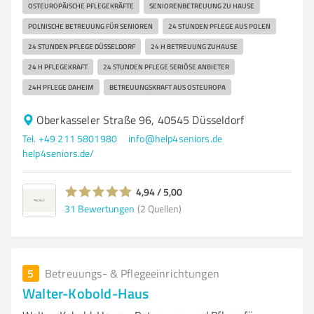
OSTEUROPÄISCHE PFLEGEKRÄFTE
SENIORENBETREUUNG ZU HAUSE
POLNISCHE BETREUUNG FÜR SENIOREN
24 STUNDEN PFLEGE AUS POLEN
24 STUNDEN PFLEGE DÜSSELDORF
24 H BETREUUNG ZUHAUSE
24 H PFLEGEKRAFT
24 STUNDEN PFLEGE SERIÖSE ANBIETER
24H PFLEGE DAHEIM
BETREUUNGSKRAFT AUS OSTEUROPA
Oberkasseler Straße 96, 40545 Düsseldorf
Tel. +49 211 5801980
info@help4seniors.de
help4seniors.de/
4,94 / 5,00
31
Bewertungen
(2 Quellen)
5
Betreuungs- & Pflegeeinrichtungen
Walter-Kobold-Haus