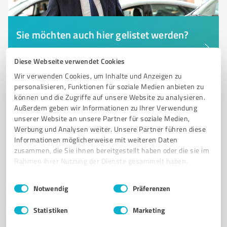
Sie möchten auch hier gelistet werden?
Registrieren Sie sich jetzt und werden Sie ein von
Diese Webseite verwendet Cookies
Kunden empfohlener ProvenExpert!
Wir verwenden Cookies, um Inhalte und Anzeigen zu
personalisieren, Funktionen für soziale Medien anbieten zu
können und die Zugriffe auf unsere Website zu analysieren.
6
Betreuungs- & Pflegeeinrichtungen
Außerdem geben wir Informationen zu Ihrer Verwendung
unserer Website an unsere Partner für soziale Medien,
Memory Zentrum Neuss
Werbung und Analysen weiter. Unsere Partner führen diese
Seniorenheim in Neuss mit umfassenden Pflege- und
Informationen möglicherweise mit weiteren Daten
Beratungsangeboten
zusammen, die Sie ihnen bereitgestellt haben oder die sie im
Rahmen Ihrer Nutzung der Dienste gesammelt haben.
SENIORENHEIM
NEUSS
PFLEGE
BERATUNG
BILDUNG
Einwilligungsauswahl
Impressum
|
Datenschutzbestimmungen
ALZHEIMER
THERAPIEN
GESUNDHEITSVERSORGUNG
Notwendig
Präferenzen
SOZIALE INTEGRATION
FORSCHUNG
FÖRDERVEREIN
Statistiken
Marketing
DIGITALE KOMPETENZEN