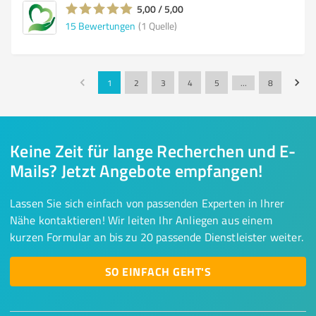
5,00 / 5,00
15
Bewertungen
(1 Quelle)
1
2
3
4
5
…
8
Keine Zeit für lange Recherchen und E-
Mails? Jetzt Angebote empfangen!
Lassen Sie sich einfach von passenden Experten in Ihrer
Nähe kontaktieren! Wir leiten Ihr Anliegen aus einem
kurzen Formular an bis zu 20 passende Dienstleister weiter.
SO EINFACH GEHT'S