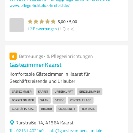
www.pflege-lichtblick-krefeld.de/
5,00 / 5,00
17
Bewertungen
(1 Quelle)
9
Betreuungs- & Pflegeeinrichtungen
Gästezimmer Kaarst
Komfortable Gästezimmer in Kaarst für
Geschäftsreisende und Urlauber
GÄSTEZIMMER
KAARST
UNTERKUNFT
EINZELZIMMER
DOPPELZIMMER
WLAN
SAT-TV
ZENTRALE LAGE
GESCHÄFTSREISE
URLAUB
SAUBERKEIT
TERRASSE
Rurstraße 14, 41564 Kaarst
Tel. 02131 402140
info@gaestezimmerkaarst.de