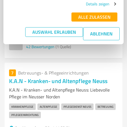
Details zeigen
Steinhausstraße 40, 41462 Neuss
Tel. 02131 52965270
ALLE ZULASSEN
info@st-augustinus-memory-zentrum.de
www.st-augustinus-memory-zentrum.de/
AUSWAHL ERLAUBEN
ABLEHNEN
3,70 / 5,00
42
Bewertungen
(1 Quelle)
7
Betreuungs- & Pflegeeinrichtungen
K.A.N - Kranken- und Altenpflege Neuss
K.A.N - Kranken- und Altenpflege Neuss: Liebevolle
Pflege im Neusser Norden
KRANKENPFLEGE
ALTENPFLEGE
PFLEGEDIENST NEUSS
BETREUUNG
PFLEGEEINRICHTUNG