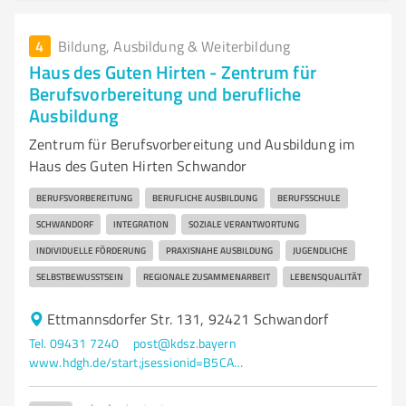
4
Bildung, Ausbildung & Weiterbildung
Haus des Guten Hirten - Zentrum für
Berufsvorbereitung und berufliche
Ausbildung
Zentrum für Berufsvorbereitung und Ausbildung im
Haus des Guten Hirten Schwandor
BERUFSVORBEREITUNG
BERUFLICHE AUSBILDUNG
BERUFSSCHULE
SCHWANDORF
INTEGRATION
SOZIALE VERANTWORTUNG
INDIVIDUELLE FÖRDERUNG
PRAXISNAHE AUSBILDUNG
JUGENDLICHE
SELBSTBEWUSSTSEIN
REGIONALE ZUSAMMENARBEIT
LEBENSQUALITÄT
Ettmannsdorfer Str. 131, 92421 Schwandorf
Tel. 09431 7240
post@kdsz.bayern
www.hdgh.de/start;jsessionid=B5CA6D19B564965FB7C5714B48687C56