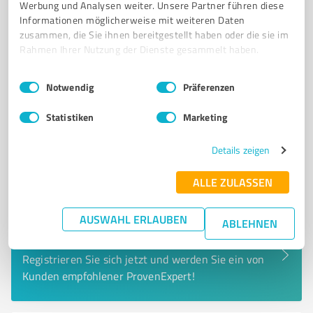
info@cashflow.ag
www.cashflow.ag/
Werbung und Analysen weiter. Unsere Partner führen diese
Informationen möglicherweise mit weiteren Daten
zusammen, die Sie ihnen bereitgestellt haben oder die sie im
0,00 / 5,00
Rahmen Ihrer Nutzung der Dienste gesammelt haben.
Nicht bewertet
0
Einwilligungsauswahl
Impressum
|
Datenschutzbestimmungen
Notwendig
Präferenzen
Statistiken
Marketing
Details zeigen
ALLE ZULASSEN
AUSWAHL ERLAUBEN
ABLEHNEN
Sie möchten auch hier gelistet werden?
Registrieren Sie sich jetzt und werden Sie ein von
Kunden empfohlener ProvenExpert!