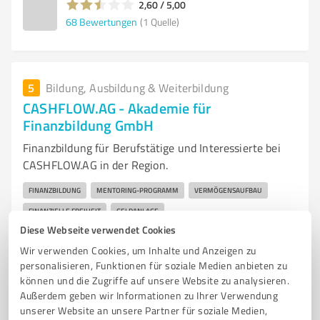
2,60 / 5,00
68
Bewertungen
(1 Quelle)
5
Bildung, Ausbildung & Weiterbildung
CASHFLOW.AG - Akademie für
Finanzbildung GmbH
Finanzbildung für Berufstätige und Interessierte bei
CASHFLOW.AG in der Region.
FINANZBILDUNG
MENTORING-PROGRAMM
VERMÖGENSAUFBAU
FINANZIELLE FREIHEIT
GELDANLAGE
Diese Webseite verwendet Cookies
FINANZIELLE HANDLUNGSKOMPETENZ
BERUFSTÄTIGE
Wir verwenden Cookies, um Inhalte und Anzeigen zu
FAMILIENMENSCHEN
FINANZ-NEULINGE
PRAXISNAH
personalisieren, Funktionen für soziale Medien anbieten zu
INDIVIDUELLE BEGLEITUNG
COMMUNITY
können und die Zugriffe auf unsere Website zu analysieren.
Außerdem geben wir Informationen zu Ihrer Verwendung
Regensburger Str. 75, 92421 Schwandorf
unserer Website an unsere Partner für soziale Medien,