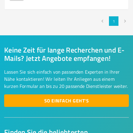
1
Keine Zeit für lange Recherchen und E-
Mails? Jetzt Angebote empfangen!
Lassen Sie sich einfach von passenden Experten in Ihrer
Nähe kontaktieren! Wir leiten Ihr Anliegen aus einem
kurzen Formular an bis zu 20 passende Dienstleister weiter.
SO EINFACH GEHT'S
Finden Sie die beliebtesten