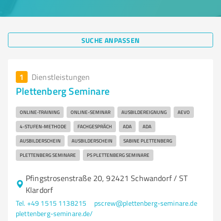
SUCHE ANPASSEN
1
Dienstleistungen
Plettenberg Seminare
ONLINE-TRAINING
ONLINE-SEMINAR
AUSBILDEREIGNUNG
AEVO
4-STUFEN-METHODE
FACHGESPRÄCH
ADA
ADA
AUSBILDERSCHEIN
AUSBILDERSCHEIN
SABINE PLETTENBERG
PLETTENBERG SEMINARE
PS PLETTENBERG SEMINARE
Pfingstrosenstraße 20, 92421 Schwandorf / ST
Klardorf
Tel. +49 1515 1138215
pscrew@plettenberg-seminare.de
plettenberg-seminare.de/