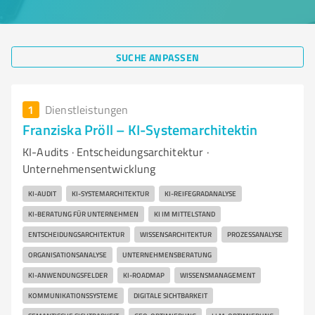
SUCHE ANPASSEN
1
Dienstleistungen
Franziska Pröll – KI-Systemarchitektin
KI-Audits · Entscheidungsarchitektur ·
Unternehmensentwicklung
KI-AUDIT
KI-SYSTEMARCHITEKTUR
KI-REIFEGRADANALYSE
KI-BERATUNG FÜR UNTERNEHMEN
KI IM MITTELSTAND
ENTSCHEIDUNGSARCHITEKTUR
WISSENSARCHITEKTUR
PROZESSANALYSE
ORGANISATIONSANALYSE
UNTERNEHMENSBERATUNG
KI-ANWENDUNGSFELDER
KI-ROADMAP
WISSENSMANAGEMENT
KOMMUNIKATIONSSYSTEME
DIGITALE SICHTBARKEIT