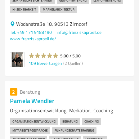
SEMANTISCHE SICHTBARKEIT
GEO-OPTIMIERUNG
LLM-OPTIMIERUNG
KI-SICHTBARKEIT
MARKENARCHITEKTUR
Wodanstraße 18, 90513 Zirndorf
Tel. +49 171 9188190
info@franziskaproell.de
www.franziskaproell.de/
5,00 / 5,00
109
Bewertungen
(2 Quellen)
2
Beratung
Pamela Wendler
Organisationsentwicklung, Mediation, Coaching
ORGANISATIONSENTWICKLUNG
BERATUNG
COACHING
MITARBEITERGESPRÄCHE
FÜHRUNGSKRÄFTETRAINING