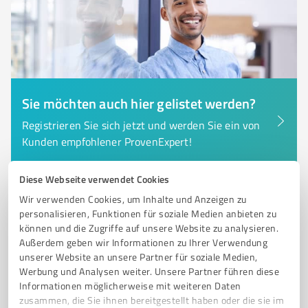
Sie möchten auch hier gelistet werden?
Registrieren Sie sich jetzt und werden Sie ein von
Kunden empfohlener ProvenExpert!
Diese Webseite verwendet Cookies
Wir verwenden Cookies, um Inhalte und Anzeigen zu
6
Bildung, Ausbildung & Weiterbildung
personalisieren, Funktionen für soziale Medien anbieten zu
Volkshochschule Fürth gGmbH
können und die Zugriffe auf unsere Website zu analysieren.
Volkshochschule Fürth - Vielfältige Bildungsangebote
Außerdem geben wir Informationen zu Ihrer Verwendung
unserer Website an unsere Partner für soziale Medien,
für alle Generationen
Werbung und Analysen weiter. Unsere Partner führen diese
VOLKSHOCHSCHULE
BILDUNGSEINRICHTUNG
FÜRTH
SPRACHKURSE
Informationen möglicherweise mit weiteren Daten
zusammen, die Sie ihnen bereitgestellt haben oder die sie im
GESUNDHEIT
KUNST
DIGITALE MEDIEN
INKLUSION