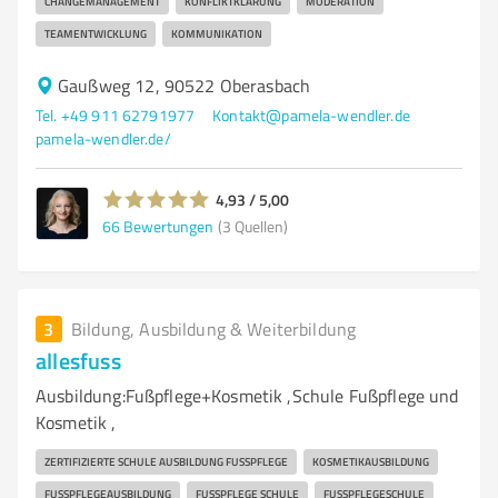
CHANGEMANAGEMENT
KONFLIKTKLÄRUNG
MODERATION
TEAMENTWICKLUNG
KOMMUNIKATION
Gaußweg 12, 90522 Oberasbach
Tel. +49 911 62791977
Kontakt@pamela-wendler.de
pamela-wendler.de/
4,93 / 5,00
66
Bewertungen
(3 Quellen)
3
Bildung, Ausbildung & Weiterbildung
allesfuss
Ausbildung:Fußpflege+Kosmetik ,Schule Fußpflege und
Kosmetik ,
ZERTIFIZIERTE SCHULE AUSBILDUNG FUSSPFLEGE
KOSMETIKAUSBILDUNG
FUSSPFLEGEAUSBILDUNG
FUSSPFLEGE SCHULE
FUSSPFLEGESCHULE