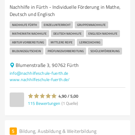
Nachhilfe in Fürth - Individuelle Förderung in Mathe,
Deutsch und Englisch
NACHHILFE FÜRTH
EINZELUNTERRICHT
GRUPPENNACHHILFE
MATHEMATIK NACHHILFE
DEUTSCH NACHHILFE
ENGLISCH NACHHILFE
ABITUR VORBEREITUNG
MITTLERE REIFE
LERNCOACHING
BILDUNGSGUTSCHEIN
PRÜFUNGSVORBEREITUNG
SCHÜLERFÖRDERUNG
Blumenstraße 3, 90762 Fürth
info@nachhilfeschule-fuerth.de
www.nachhilfeschule-fuerth.de/
4,90 / 5,00
115
Bewertungen
(1 Quelle)
5
Bildung, Ausbildung & Weiterbildung