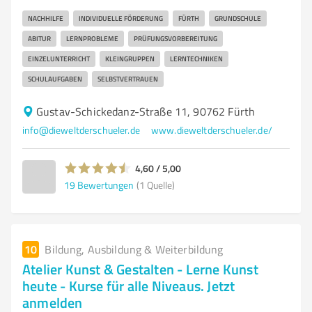
NACHHILFE
INDIVIDUELLE FÖRDERUNG
FÜRTH
GRUNDSCHULE
ABITUR
LERNPROBLEME
PRÜFUNGSVORBEREITUNG
EINZELUNTERRICHT
KLEINGRUPPEN
LERNTECHNIKEN
SCHULAUFGABEN
SELBSTVERTRAUEN
Gustav-Schickedanz-Straße 11, 90762 Fürth
info@dieweltderschueler.de
www.dieweltderschueler.de/
4,60 / 5,00
19
Bewertungen
(1 Quelle)
10
Bildung, Ausbildung & Weiterbildung
Atelier Kunst & Gestalten - Lerne Kunst
heute - Kurse für alle Niveaus. Jetzt
anmelden