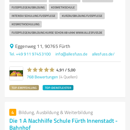
FUSSPFLEGEAUSBILDUNG
KOSMETIKSCHULE
INTENSIV SCHULUNG FUSSPFLEGE
KURZAUSBILDUNG FUSSPFLEGE
KOSMETIKSCHULUNG
FUSSPFLEGEAUSBILDUNG KURSE SCHON AB 499€ WWW.ALLESFUSS.DE
Eggenweg 11, 90765 Fürth
Tel. +49 911 97453100
info@allesfuss.de
allesfuss.de/
4,91 / 5,00
768
Bewertungen
(4 Quellen)
TOP-EMPFEHLUNG
TOP-DIENSTLEISTER
4
Bildung, Ausbildung & Weiterbildung
Die 1 A Nachhilfe Schule Fürth Innenstadt -
Bahnhof ️ ️ ️ ️ ️