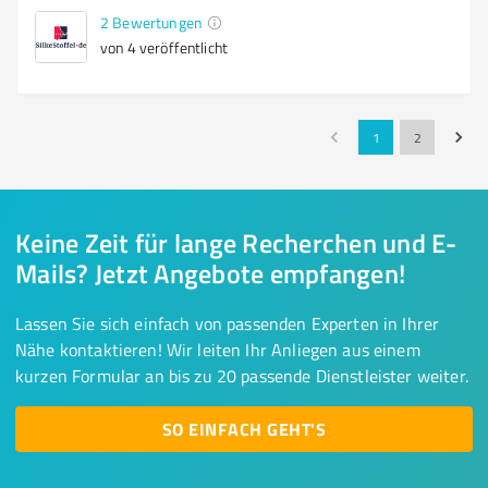
2
Bewertungen
von 4 veröffentlicht
1
2
Keine Zeit für lange Recherchen und E-
Mails? Jetzt Angebote empfangen!
Lassen Sie sich einfach von passenden Experten in Ihrer
Nähe kontaktieren! Wir leiten Ihr Anliegen aus einem
kurzen Formular an bis zu 20 passende Dienstleister weiter.
SO EINFACH GEHT'S