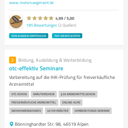
www.motorsaegenzeit.de
4,99 / 5,00
185
Bewertungen
(2 Quellen)
VON KUNDEN EMPFOHLEN
TOP-DIENSTLEISTER
2
Bildung, Ausbildung & Weiterbildung
otc-effektiv Seminare
Vorbereitung auf die IHK-Prüfung für freiverkäufliche
Arzneimittel
OTC-SCHEIN
KRÄUTERSCHEIN
§ 50 ARZNEIMITTELSCHEIN
FREIVERKÄUFLICHE ARZNEIMITTEL
ONLINE-KURS
SACHKUNDENACHWEIS
40 IHK KRÄUTER
VORBEREITUNGS-SEMINAR
Bönninghardter Str. 98, 46519 Alpen