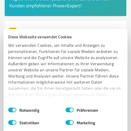
Kunden empfohlener ProvenExpert!
6
Bildung, Ausbildung & Weiterbildung
Diese Webseite verwendet Cookies
Volkshochschul-Zweckverband Dinslaken-
Wir verwenden Cookies, um Inhalte und Anzeigen zu
Voerde-Hünxe
personalisieren, Funktionen für soziale Medien anbieten zu
Vielfältige Bildungsangebote der Volkshochschule
können und die Zugriffe auf unsere Website zu analysieren.
Dinslaken für alle Altersgruppe
Außerdem geben wir Informationen zu Ihrer Verwendung
unserer Website an unsere Partner für soziale Medien,
VOLKSHOCHSCHULE
DINSLAKEN
WEITERBILDUNG
SPRACHKURSE
Werbung und Analysen weiter. Unsere Partner führen diese
Informationen möglicherweise mit weiteren Daten
BERUFLICHE QUALIFIKATIONEN
KULTUR
GESELLSCHAFT
zusammen, die Sie ihnen bereitgestellt haben oder die sie im
NACHHALTIGE ENTWICKLUNG
LEBENSLANGES LERNEN
KURSE
Rahmen Ihrer Nutzung der Dienste gesammelt haben.
BILDUNG
VERANSTALTUNGEN
Einwilligungsauswahl
Impressum
|
Datenschutzbestimmungen
Notwendig
Präferenzen
Friedrich-Ebert-Straße 84, 46535 Dinslaken
Tel. 02064 41350
info@vhs-dinslaken.de
Statistiken
Marketing
vhs-dinslaken.de/