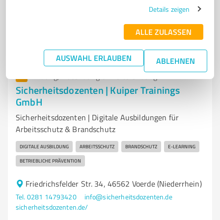
Details zeigen
4,00 / 5,00
ALLE ZULASSEN
25
Bewertungen
(1 Quelle)
AUSWAHL ERLAUBEN
ABLEHNEN
7
Bildung, Ausbildung & Weiterbildung
Sicherheitsdozenten | Kuiper Trainings
GmbH
Sicherheitsdozenten | Digitale Ausbildungen für
Arbeitsschutz & Brandschutz
DIGITALE AUSBILDUNG
ARBEITSSCHUTZ
BRANDSCHUTZ
E-LEARNING
BETRIEBLICHE PRÄVENTION
Friedrichsfelder Str. 34, 46562 Voerde (Niederrhein)
Tel. 0281 14793420
info@sicherheitsdozenten.de
sicherheitsdozenten.de/