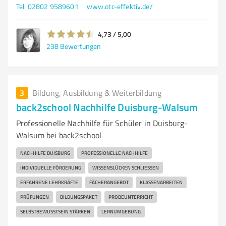
Tel. 02802 9589601
www.otc-effektiv.de/
4,73 / 5,00
238
Bewertungen
3
Bildung, Ausbildung & Weiterbildung
back2school Nachhilfe Duisburg-Walsum
Professionelle Nachhilfe für Schüler in Duisburg-
Walsum bei back2school
NACHHILFE DUISBURG
PROFESSIONELLE NACHHILFE
INDIVIDUELLE FÖRDERUNG
WISSENSLÜCKEN SCHLIESSEN
ERFAHRENE LEHRKRÄFTE
FÄCHERANGEBOT
KLASSENARBEITEN
PRÜFUNGEN
BILDUNGSPAKET
PROBEUNTERRICHT
SELBSTBEWUSSTSEIN STÄRKEN
LERNUMGEBUNG