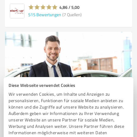
4,86 / 5,00
515
Bewertungen
(7 Quellen)
Diese Webseite verwendet Cookies
Sie möchten auch hier gelistet werden?
Wir verwenden Cookies, um Inhalte und Anzeigen zu
personalisieren, Funktionen für soziale Medien anbieten zu
Registrieren Sie sich jetzt und werden Sie ein von
können und die Zugriffe auf unsere Website zu analysieren.
Kunden empfohlener ProvenExpert!
Außerdem geben wir Informationen zu Ihrer Verwendung
unserer Website an unsere Partner für soziale Medien,
Werbung und Analysen weiter. Unsere Partner führen diese
1
Informationen möglicherweise mit weiteren Daten