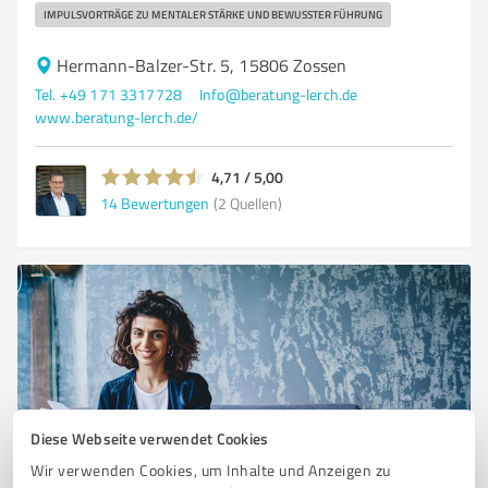
IMPULSVORTRÄGE ZU MENTALER STÄRKE UND BEWUSSTER FÜHRUNG
Hermann-Balzer-Str. 5, 15806 Zossen
Tel. +49 171 3317728
Info@beratung-lerch.de
www.beratung-lerch.de/
4,71 / 5,00
14
Bewertungen
(2 Quellen)
Diese Webseite verwendet Cookies
Wir verwenden Cookies, um Inhalte und Anzeigen zu
Sie möchten auch hier gelistet werden?