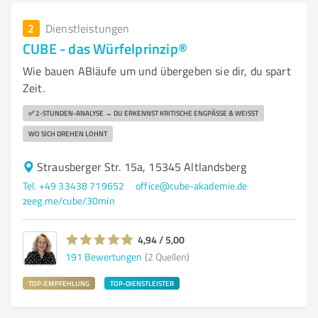
2
Dienstleistungen
CUBE - das Würfelprinzip®
Wie bauen ABläufe um und übergeben sie dir, du spart
Zeit.
✅ 2-STUNDEN-ANALYSE → DU ERKENNST KRITISCHE ENGPÄSSE & WEISST
WO SICH DREHEN LOHNT
Strausberger Str. 15a, 15345 Altlandsberg
Tel. +49 33438 719652
office@cube-akademie.de
zeeg.me/cube/30min
4,94 / 5,00
191
Bewertungen
(2 Quellen)
TOP-EMPFEHLUNG
TOP-DIENSTLEISTER