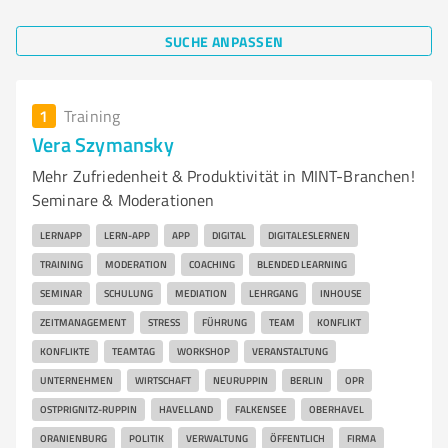
SUCHE ANPASSEN
1
Training
Vera Szymansky
Mehr Zufriedenheit & Produktivität in MINT-Branchen!
Seminare & Moderationen
LERNAPP
LERN-APP
APP
DIGITAL
DIGITALESLERNEN
TRAINING
MODERATION
COACHING
BLENDED LEARNING
SEMINAR
SCHULUNG
MEDIATION
LEHRGANG
INHOUSE
ZEITMANAGEMENT
STRESS
FÜHRUNG
TEAM
KONFLIKT
KONFLIKTE
TEAMTAG
WORKSHOP
VERANSTALTUNG
UNTERNEHMEN
WIRTSCHAFT
NEURUPPIN
BERLIN
OPR
OSTPRIGNITZ-RUPPIN
HAVELLAND
FALKENSEE
OBERHAVEL
ORANIENBURG
POLITIK
VERWALTUNG
ÖFFENTLICH
FIRMA