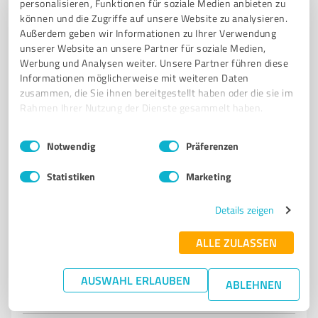
personalisieren, Funktionen für soziale Medien anbieten zu
Registrieren Sie sich jetzt und werden Sie ein von
können und die Zugriffe auf unsere Website zu analysieren.
Kunden empfohlener ProvenExpert!
Außerdem geben wir Informationen zu Ihrer Verwendung
unserer Website an unsere Partner für soziale Medien,
Werbung und Analysen weiter. Unsere Partner führen diese
Informationen möglicherweise mit weiteren Daten
zusammen, die Sie ihnen bereitgestellt haben oder die sie im
6
Coaching
Rahmen Ihrer Nutzung der Dienste gesammelt haben.
Katharina Kowalski
Einwilligungsauswahl
Zertifizierte Hypnose-Coachin, Biologin,
Impressum
|
Datenschutzbestimmungen
Notwendig
Präferenzen
Unternehmerin, Lehrerin
Statistiken
Marketing
HYPNOSE-COACHING
BURNOUT-PRÄVENTION
SPORTHYPNOSE
ENERGETISCHE TRANSFORMATION
FÜHRUNGSKRÄFTE-COACHING
Details zeigen
SELBSTWERT STÄRKEN
MENTALE BLOCKADEN LÖSEN
ALLE ZULASSEN
EMOTIONALE BALANCE AUFBAUEN.
Pestalozzistraße 32, 03238 Finsterwalde
AUSWAHL ERLAUBEN
ABLEHNEN
info@quantenraum.com