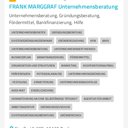
FRANK MARGGRAF Unternehmensberatung
Unternehmensberatung, Gründungsberatung,
Fördermittel, Bankfinanzierung, Hilfe
UNTERNEHMENSBERATER
GRÜNDUNGSBERATUNG
EXISTENZGRÜNDUNGSSEMINAR
GRÜNDERCOACHING
KFW
BAFA
UNTERNEHMENSBERATUNG
UNTERNEHMENSWERT MENSCH
BUSINESSPLAN
BANKFINANZIERUNG
FÖRDERMITTEL
ORGANISATION UND STRUKTUREN
MARKETING
KOOPERATIONSAUFBAU
PRÄFERENZEN
POTENZIALANALYSE
UNTERNEHMENSGRÜNDUNG
-FESTIGUNG
-ERWEITERUNG
UNTERNEHMENSNACHFOLGE
AVGS-MAT
EINZELCOACHING
HERANFÜHRUNG AN EINE SELBSTÄNDIGE TÄTIGKEIT
AGENTUR FÜR ARBEIT
ARBEITSAGENTUR
GRÜNDUNGSZUSCHUSS
EXISTENZGRÜNDUNGSBERATUNG
GRÜNDERCOACH