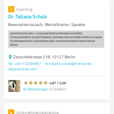
3
Coaching
Dr. Tatjana Schulz
Bewusstseinscoach, Mentaltrainer, Speaker
GRUPPENCOACHING 1:1COACHING MENTALTRAINING VORTRÄGE
FÜHRUNGSKRÄFTE SELBSTSTÄNDIGE UNTERNEHMER MITARBEITERSCHULUNGEN
ZEITMANAGEMENT LIFEWORKBALANCE KREIEREN MANIFESTIEREN PRIVAT
BERUF
Zeuschelstrasse 218, 13127 Berlin
Tel. +491732005987
dr-tatjana-schulz@hotmail.de
tatjanaschulz.com/
4,87 / 5,00
62
Bewertungen
(2 Quellen)
4
Unternehmensberatung