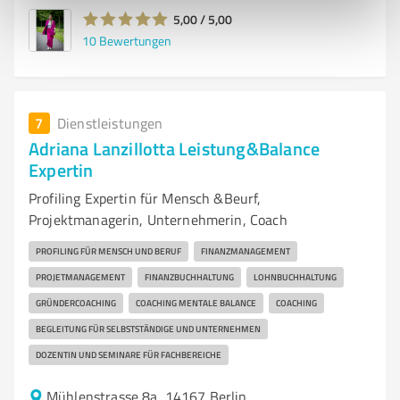
5,00 / 5,00
10
Bewertungen
7
Dienstleistungen
Adriana Lanzillotta Leistung&Balance
Expertin
Profiling Expertin für Mensch &Beurf,
Projektmanagerin, Unternehmerin, Coach
PROFILING FÜR MENSCH UND BERUF
FINANZMANAGEMENT
PROJETMANAGEMENT
FINANZBUCHHALTUNG
LOHNBUCHHALTUNG
GRÜNDERCOACHING
COACHING MENTALE BALANCE
COACHING
BEGLEITUNG FÜR SELBSTSTÄNDIGE UND UNTERNEHMEN
DOZENTIN UND SEMINARE FÜR FACHBEREICHE
Mühlenstrasse 8a, 14167 Berlin