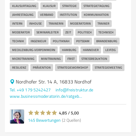
KLAUSURTAGUNG
KLAUSUR
STRATEGIE
STRATEGIETAGUNG
JAHRESTAGUNG
VERBAND
INSTITUTION
KOMMUNIKATION
INTERN
INHOUSE
TRAINERIN
MODERATORIN
TRAINER
MODERATOR
SEMINARLEITER
ZEIT
POLITISCH
TECHNISCH
TECHNIK
INGENIEUR
POLITIKNAH
POTSDAM
BRANDENBURG
MECKLENBURG-VORPOMMERN
HAMBURG
HANNOVER
LEIPZIG
MICROTRAINING
MINITRAINING
FRIST
STRESSREDUKTION
RESILIENZ
PRÄVENTION
STRATEGIEWORKSHOP
STRATEGIEMEETING
Nordhofer Str. 14 A, 16833 Nordhof
Tel. +49 179 5242427
info@freistruktur.de
www.businessmoderatorin.de/ratgeber/
4,85 / 5,00
145
Bewertungen
(2 Quellen)