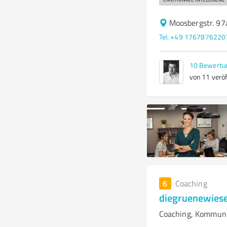
Moosbergstr. 97
Tel. +49 1767876220
10
Bewertu
von 11 veröf
6
Coaching
diegruenewies
Coaching, Kommuni