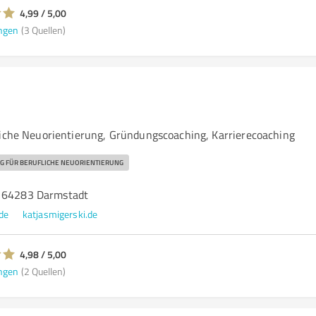
4,99 / 5,00
ngen
(3 Quellen)
i
liche Neuorientierung, Gründungscoaching, Karrierecoaching
G FÜR BERUFLICHE NEUORIENTIERUNG
, 64283 Darmstadt
de
katjasmigerski.de
4,98 / 5,00
ngen
(2 Quellen)