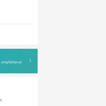
en empfohlener
en