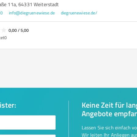
aße 11a, 64331 Weiterstadt
30
info@diegruenewiese.de
diegruenewiese.de/
0,00 / 5,00
tet
0
ister:
Keine Zeit für la
Angebote empfa
Lassen Sie sich einfach v
Wir leiten Ihr Anliegen a