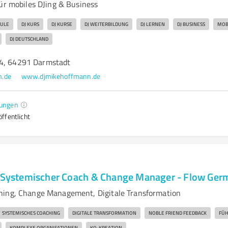
für mobiles DJing & Business
HULE
DJ KURS
DJ KURSE
DJ WEITERBILDUNG
DJ LERNEN
DJ BUSINESS
MOBI
DJ DEUTSCHLAND
54, 64291 Darmstadt
n.de
www.djmikehoffmann.de
ungen
ffentlicht
- Systemischer Coach & Change Manager - Flow Ge
hing, Change Management, Digitale Transformation
SYSTEMISCHES COACHING
DIGITALE TRANSFORMATION
NOBLE FRIEND FEEDBACK
FÜH
KOMPLEXE ORGANISATIONEN
KO-KREATION