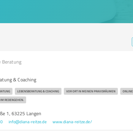
e Beratung
ratung & Coaching
RATUNG
LEBENSBERATUNG & COACHING
VOR ORT IN MEINEN PRAXISRÄUMEN
ONLINE
EIM REDENGEHEN.
aße 1, 63225 Langen
50
info@diana-reitze.de
www.diana-reitze.de/