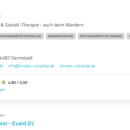
e
 & Gestalt-Therapie - auch beim Wandern
ÜHRUNGSKRÄFTEENTWICKLUNG
WANDERCOACHING
MEETINGKOMPETENZ-TRAINING
4287 Darmstadt
78
info@kirsten-schueltje.de
kirsten-schueltje.de
4,80 / 5,00
gen
gen
nn - Event DJ