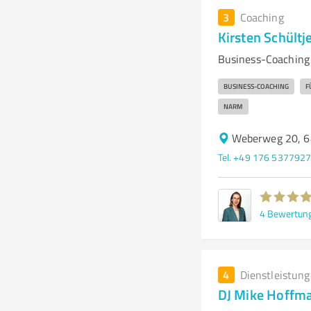
3
Coaching
Kirsten Schültj
Business-Coaching
BUSINESS-COACHING
F
NARM
Weberweg 20, 6
Tel. +49 176 537792
4
Bewertun
4
Dienstleistun
DJ Mike Hoffma