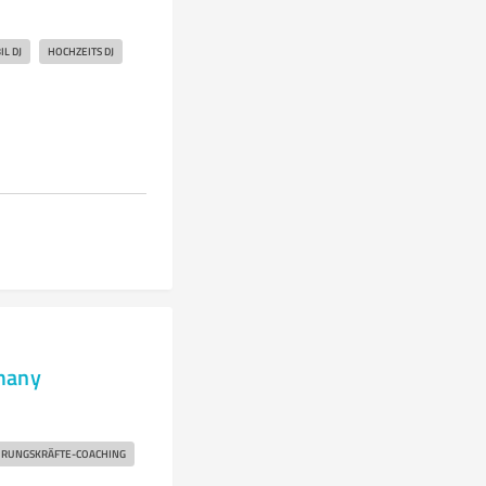
L DJ
HOCHZEITS DJ
rmany
RUNGSKRÄFTE-COACHING