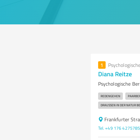
1
Psychologisch
Diana Reitze
Psychologische Be
REDENGEHEN
PAARBE
DRAUSSEN IN DER NATUR B
Frankfurter Str
Tel. +49 176 427578