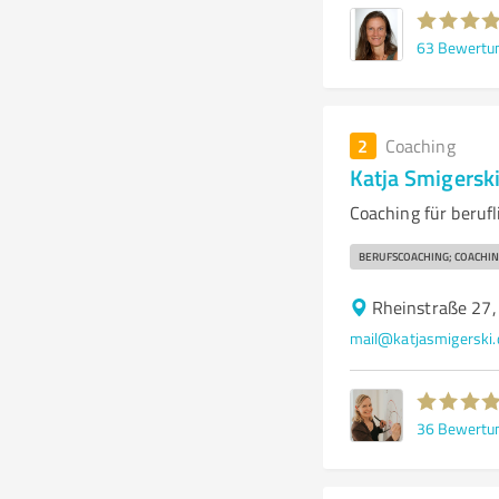
63
Bewertu
2
Coaching
Katja Smigersk
Coaching für beruf
BERUFSCOACHING; COACHIN
Rheinstraße 27
mail@katjasmigerski.
36
Bewertu