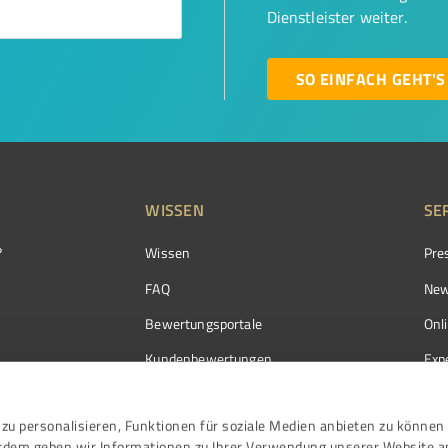
Dienstleister weiter.
SO EINFACH GEHT'S
WISSEN
SE
?
Wissen
Pre
FAQ
New
Bewertungsportale
Onl
Kundenbewertungen
Exp
Kundenzufriedenheit
Exp
zu personalisieren, Funktionen für soziale Medien anbieten zu können 
Bewertungs­richtlinien
erdem geben wir Informationen zu Ihrer Verwendung unserer Website a