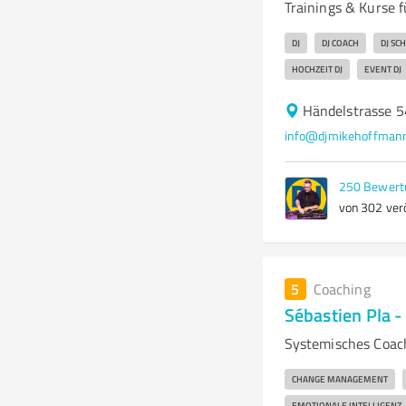
Trainings & Kurse 
DJ
DJ COACH
DJ SC
HOCHZEIT DJ
EVENT DJ
Händelstrasse 
info@djmikehoffman
250
Bewert
von 302 verö
5
Coaching
Sébastien Pla 
Systemisches Coac
CHANGE MANAGEMENT
EMOTIONALE INTELLIGENZ