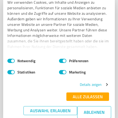
Wir verwenden Cookies, um Inhalte und Anzeigen zu
4,89 / 5,00
personalisieren, Funktionen für soziale Medien anbieten zu
9
Bewertungen
können und die Zugriffe auf unsere Website zu analysieren.
Außerdem geben wir Informationen zu Ihrer Verwendung
unserer Website an unsere Partner für soziale Medien,
Werbung und Analysen weiter. Unsere Partner führen diese
5
Coaching
Informationen möglicherweise mit weiteren Daten
Verhandlungsbasis - Verena Breuckmann
zusammen, die Sie ihnen bereitgestellt haben oder die sie im
Rahmen Ihrer Nutzung der Dienste gesammelt haben.
Coching, Mediation, Supervision, Keynotes, Moderation
Einwilligungsauswahl
Impressum
|
Datenschutzbestimmungen
MEDIATION COACHING WORKSHOPS TEAM- UND
Notwendig
Präferenzen
FÜHRUNGSKRÄFTEENTWICKLUNG MODERATION UND KEYNOTES
Statistiken
Marketing
Goebenstraße 143, 46045 Oberhausen
Tel. +49 1776893622
mail@verhandlungsbasis.org
Details zeigen
www.verhandlungsbasis.org/
ALLE ZULASSEN
5,00 / 5,00
15
Bewertungen
(1 Quelle)
AUSWAHL ERLAUBEN
ABLEHNEN