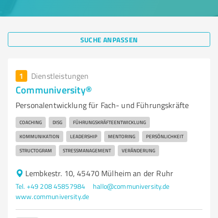
SUCHE ANPASSEN
1
Dienstleistungen
Communiversity®
Personalentwicklung für Fach- und Führungskräfte
COACHING
DISG
FÜHRUNGSKRÄFTEENTWICKLUNG
KOMMUNIKATION
LEADERSHIP
MENTORING
PERSÖNLICHKEIT
STRUCTOGRAM
STRESSMANAGEMENT
VERÄNDERUNG
Lembkestr. 10, 45470 Mülheim an der Ruhr
Tel. +49 208 45857984
hallo@communiversity.de
www.communiversity.de