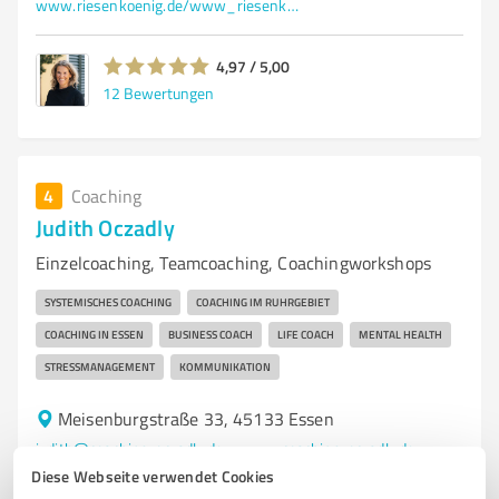
www.riesenkoenig.de/www_riesenk/0_1/kontakt_4/de/de_kontakt_articl_1.php?m=kontakt
4,97 / 5,00
12
Bewertungen
4
Coaching
Judith Oczadly
Einzelcoaching, Teamcoaching, Coachingworkshops
SYSTEMISCHES COACHING
COACHING IM RUHRGEBIET
COACHING IN ESSEN
BUSINESS COACH
LIFE COACH
MENTAL HEALTH
STRESSMANAGEMENT
KOMMUNIKATION
Meisenburgstraße 33, 45133 Essen
judith@coaching-oczadly.de
www.coaching-oczadly.de
Diese Webseite verwendet Cookies