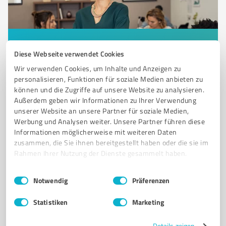
Sie möchten auch hier gelistet werden?
Diese Webseite verwendet Cookies
Registrieren Sie sich jetzt und werden Sie ein von
Wir verwenden Cookies, um Inhalte und Anzeigen zu
Kunden empfohlener ProvenExpert!
personalisieren, Funktionen für soziale Medien anbieten zu
können und die Zugriffe auf unsere Website zu analysieren.
Außerdem geben wir Informationen zu Ihrer Verwendung
unserer Website an unsere Partner für soziale Medien,
6
Coaching
Werbung und Analysen weiter. Unsere Partner führen diese
Consulting Haag GmbH
Informationen möglicherweise mit weiteren Daten
zusammen, die Sie ihnen bereitgestellt haben oder die sie im
Unternehmensberatung Untereisesheim, Consulting
Rahmen Ihrer Nutzung der Dienste gesammelt haben.
Untereisesheim
Einwilligungsauswahl
Impressum
|
Datenschutzbestimmungen
Notwendig
Präferenzen
Im Kressgraben 7, 74257 Untereisesheim
Tel. +49 71324509319
Statistiken
Marketing
consultinghaaggmbh@outlook.com
consulting-haag.de/
Details zeigen