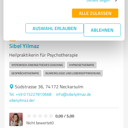
0,00 / 5,00
Nicht bewertet
0
ALLE ZULASSEN
AUSWAHL ERLAUBEN
ABLEHNEN
7
Coaching
Sibel Yilmaz
Heilpraktikerin für Psychotherapie
SYSTEMISCH-ENERGETISCHES COACHING
HYPNOSETHERAPIE
GESPRÄCHSTHERAPIE
NUMEROLOGIE UND LEBENSOPTIMIERUNG
Südstrasse 36, 74172 Neckarsulm
Tel. +49 015227810668
info@sibelyilmaz.de
sibelyilmaz.de/
0,00 / 5,00
Nicht bewertet
0