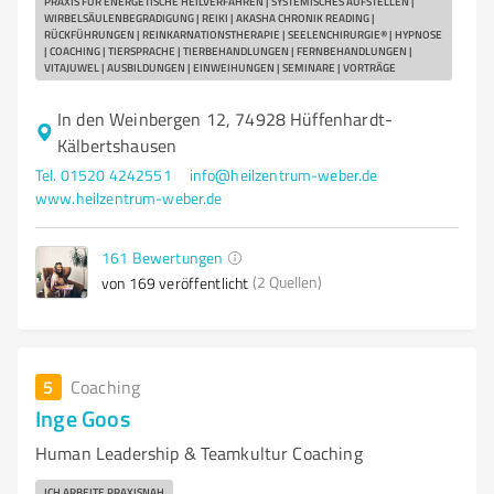
PRAXIS FÜR ENERGETISCHE HEILVERFAHREN | SYSTEMISCHES AUFSTELLEN |
WIRBELSÄULENBEGRADIGUNG | REIKI | AKASHA CHRONIK READING |
RÜCKFÜHRUNGEN | REINKARNATIONSTHERAPIE | SEELENCHIRURGIE® | HYPNOSE
| COACHING | TIERSPRACHE | TIERBEHANDLUNGEN | FERNBEHANDLUNGEN |
VITAJUWEL | AUSBILDUNGEN | EINWEIHUNGEN | SEMINARE | VORTRÄGE
In den Weinbergen 12, 74928 Hüffenhardt-
Kälbertshausen
Tel. 01520 4242551
info@heilzentrum-weber.de
www.heilzentrum-weber.de
161
Bewertungen
(2 Quellen)
von 169 veröffentlicht
5
Coaching
Inge Goos
Human Leadership & Teamkultur Coaching
ICH ARBEITE PRAXISNAH