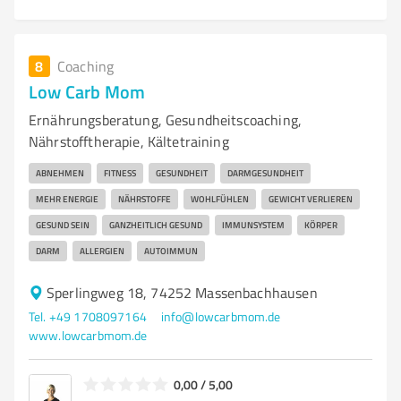
8
Coaching
Low Carb Mom
Ernährungsberatung, Gesundheitscoaching,
Nährstofftherapie, Kältetraining
ABNEHMEN
FITNESS
GESUNDHEIT
DARMGESUNDHEIT
MEHR ENERGIE
NÄHRSTOFFE
WOHLFÜHLEN
GEWICHT VERLIEREN
GESUND SEIN
GANZHEITLICH GESUND
IMMUNSYSTEM
KÖRPER
DARM
ALLERGIEN
AUTOIMMUN
Sperlingweg 18, 74252 Massenbachhausen
Tel. +49 1708097164
info@lowcarbmom.de
www.lowcarbmom.de
0,00 / 5,00