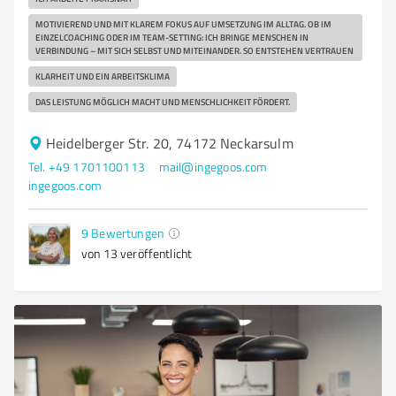
MOTIVIEREND UND MIT KLAREM FOKUS AUF UMSETZUNG IM ALLTAG. OB IM
EINZELCOACHING ODER IM TEAM-SETTING: ICH BRINGE MENSCHEN IN
VERBINDUNG – MIT SICH SELBST UND MITEINANDER. SO ENTSTEHEN VERTRAUEN
KLARHEIT UND EIN ARBEITSKLIMA
DAS LEISTUNG MÖGLICH MACHT UND MENSCHLICHKEIT FÖRDERT.
Heidelberger Str. 20, 74172 Neckarsulm
Tel. +49 1701100113
mail@ingegoos.com
ingegoos.com
9
Bewertungen
von 13 veröffentlicht