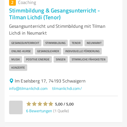
2
Coaching
Stimmbildung & Gesangsunterricht -
Tilman Lichdi (Tenor)
Gesangsunterricht und Stimmbildung mit Tilman
Lichdi in Neumarkt
GESANGSUNTERRICHT
STIMMBILDUNG
TENOR
NEUMARKT
ONLINE-KURSE
GESANGSLEHRER
INDIVIDUELLE FÖRDERUNG
MUSIK
POSITIVE ENERGIE
SINGEN
STIMMLICHE FÄHIGKEITEN
KONZERTE
Im Eselsberg 17, 74193 Schwaigern
info@tilmanlichdi.com
tilmanlichdi.com/
5,00 / 5,00
6
Bewertungen
(1 Quelle)