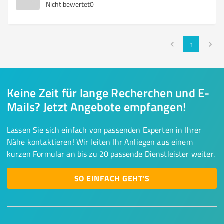
Nicht bewertet
0
1
Keine Zeit für lange Recherchen und E-
Mails? Jetzt Angebote empfangen!
Lassen Sie sich einfach von passenden Experten in Ihrer
Nähe kontaktieren! Wir leiten Ihr Anliegen aus einem
kurzen Formular an bis zu 20 passende Dienstleister weiter.
SO EINFACH GEHT'S