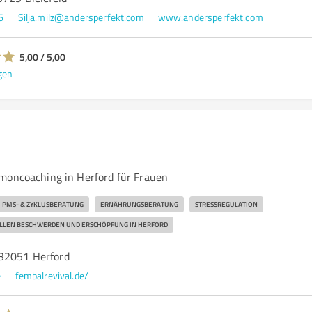
6
Silja.milz@andersperfekt.com
www.andersperfekt.com
5,00 / 5,00
gen
moncoaching in Herford für Frauen
PMS- & ZYKLUSBERATUNG
ERNÄHRUNGSBERATUNG
STRESSREGULATION
LLEN BESCHWERDEN UND ERSCHÖPFUNG IN HERFORD
 32051 Herford
e
fembalrevival.de/