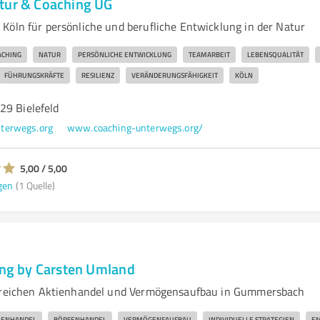
tur & Coaching UG
Köln für persönliche und berufliche Entwicklung in der Natur
CHING
NATUR
PERSÖNLICHE ENTWICKLUNG
TEAMARBEIT
LEBENSQUALITÄT
FÜHRUNGSKRÄFTE
RESILIENZ
VERÄNDERUNGSFÄHIGKEIT
KÖLN
29 Bielefeld
terwegs.org
www.coaching-unterwegs.org/
5,00 / 5,00
gen
(1 Quelle)
ding by Carsten Umland
lgreichen Aktienhandel und Vermögensaufbau in Gummersbach
IENHANDEL
BÖRSENHANDEL
VERMÖGENSAUFBAU
INDIVIDUELLE STRATEGIEN
EM