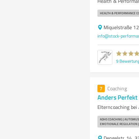
Health & Performan
HEALTH & PERFORMANCE C
Miquelstraße 12
info@stock-performa
9
Bewertun
7
Coaching
Anders Perfekt
Elterncoaching be
ADHS COACHING | AUTISMUS
EMOTIONALE REGULATION |
Dengelstr. 14, 3