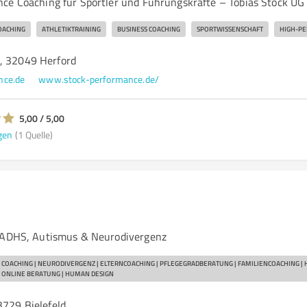
ce Coaching für Sportler und Führungskräfte – Tobias Stock UG
OACHING
ATHLETIKTRAINING
BUSINESS COACHING
SPORTWISSENSCHAFT
HIGH-P
, 32049 Herford
nce.de
www.stock-performance.de/
5,00 / 5,00
gen
(1 Quelle)
i ADHS, Autismus & Neurodivergenz
 COACHING | NEURODIVERGENZ | ELTERNCOACHING | PFLEGEGRADBERATUNG | FAMILIENCOACHING | H
 ONLINE BERATUNG | HUMAN DESIGN
3729 Bielefeld