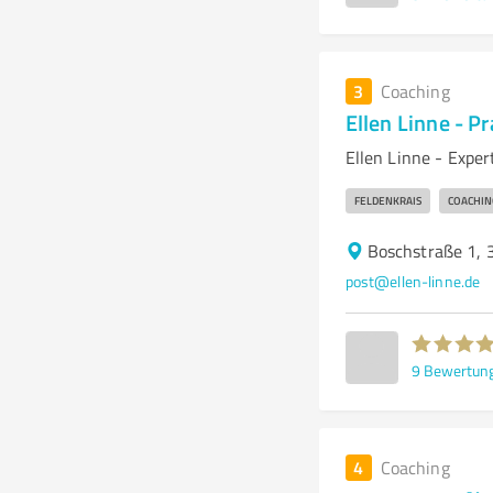
3
Coaching
Ellen Linne - P
Ellen Linne - Exper
FELDENKRAIS
COACHIN
Boschstraße 1, 
post@ellen-linne.de
9
Bewertun
4
Coaching