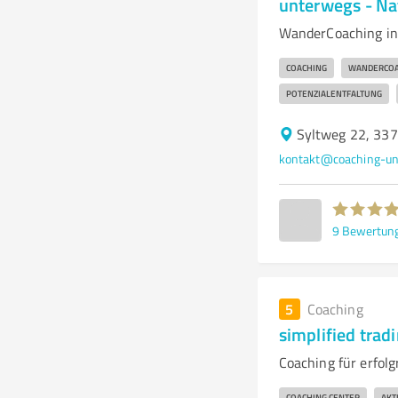
unterwegs - Na
WanderCoaching in 
COACHING
WANDERCOA
POTENZIALENTFALTUNG
Syltweg 22, 337
kontakt@coaching-un
9
Bewertun
5
Coaching
simplified tra
Coaching für erfo
COACHING CENTER
AKT