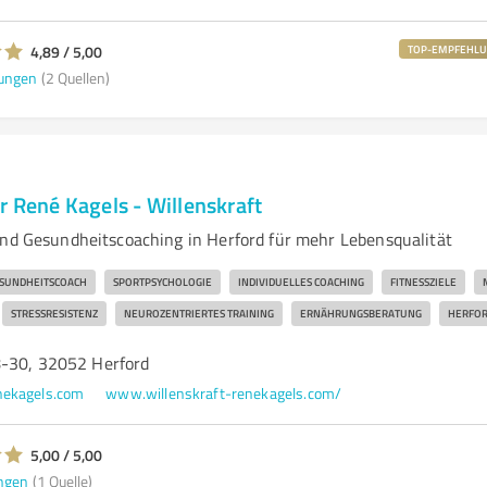
4,89 / 5,00
TOP-EMPFEHL
ungen
(2 Quellen)
r René Kagels - Willenskraft
und Gesundheitscoaching in Herford für mehr Lebensqualität
SUNDHEITSCOACH
SPORTPSYCHOLOGIE
INDIVIDUELLES COACHING
FITNESSZIELE
STRESSRESISTENZ
NEUROZENTRIERTES TRAINING
ERNÄHRUNGSBERATUNG
HERFO
8-30, 32052 Herford
nekagels.com
www.willenskraft-renekagels.com/
5,00 / 5,00
ngen
(1 Quelle)