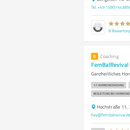
Tel. +49 1590144385
8
Bewertun
8
Coaching
FemBalRevival
Ganzheitliches Hor
1:1 HORMONCOACHING
BEGLEITUNG BEI HORMONE
Hochstraße 11,
hey@fembalrevival.d