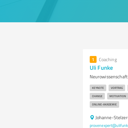
1
Coaching
Uli Funke
Neurowissenschaft f
KEYNOTE
VORTRAG
CHANGE
MOTIVATION
ONLINE-AKADEMIE
Johanne-Stelzer
provenexpert@ulifun