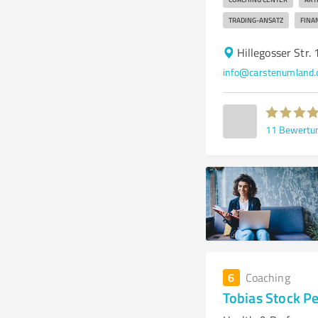
TRADING-ANSATZ
FINAN
Hillegosser Str.
info@carstenumland.
11
Bewertu
6
Coaching
Tobias Stock P