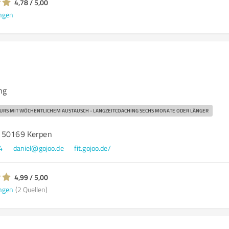
4,78 / 5,00
ngen
ng
URS MIT WÖCHENTLICHEM AUSTAUSCH - LANGZEITCOACHING SECHS MONATE ODER LÄNGER
, 50169 Kerpen
4
daniel@gojoo.de
fit.gojoo.de/
4,99 / 5,00
ngen
(2 Quellen)