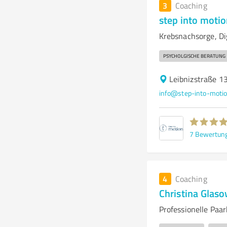
3
Coaching
step into moti
Krebsnachsorge, Di
PSYCHOLGISCHE BERATUNG
Leibnizstraße 1
info@step-into-motio
7
Bewertun
4
Coaching
Christina Glas
Professionelle Paa