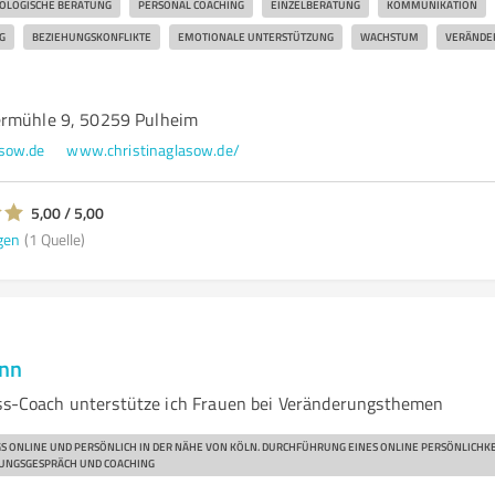
OLOGISCHE BERATUNG
PERSONAL COACHING
EINZELBERATUNG
KOMMUNIKATION
G
BEZIEHUNGSKONFLIKTE
EMOTIONALE UNTERSTÜTZUNG
WACHSTUM
VERÄNDE
ermühle 9, 50259 Pulheim
asow.de
www.christinaglasow.de/
5,00 / 5,00
gen
(1 Quelle)
nn
ess-Coach unterstütze ich Frauen bei Veränderungsthemen
S ONLINE UND PERSÖNLICH IN DER NÄHE VON KÖLN. DURCHFÜHRUNG EINES ONLINE PERSÖNLICHKEI
UNGSGESPRÄCH UND COACHING