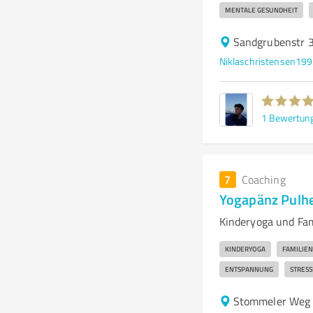
MENTALE GESUNDHEIT
Sandgrubenstr 
Niklaschristensen1
1
Bewertun
7
Coaching
Yogapänz Pulh
Kinderyoga und Fa
KINDERYOGA
FAMILIE
ENTSPANNUNG
STRES
Stommeler Weg 