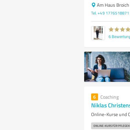
Am Haus Broich
Tel. +49 1776518871
6
Bewertun
6
Coaching
Niklas Christe
Online-Kurse und C
ONLINE-KURS FÜR PFLEGEK