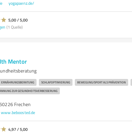
de
yogapaenz.de/
5,00 / 5,00
gen
(1 Quelle)
lth Mentor
sundheitsberatung
ERNÄHRUNGSBERATUNG
SCHLAFOPTIMIERUNG
BEWEGUNG/SPORT ALS PRÄVENTION
ANNUNG ZUR GESUNDHEITSVERBESSERUNG
, 50226 Frechen
www.beboosted.de
4,97 / 5,00