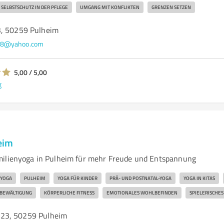
SELBSTSCHUTZ IN DER PFLEGE
UMGANG MIT KONFLIKTEN
GRENZEN SETZEN
3, 50259 Pulheim
998@yahoo.com
5,00 / 5,00
g
eim
milienyoga in Pulheim für mehr Freude und Entspannung
NYOGA
PULHEIM
YOGA FÜR KINDER
PRÄ- UND POSTNATAL-YOGA
YOGA IN KITAS
SBEWÄLTIGUNG
KÖRPERLICHE FITNESS
EMOTIONALES WOHLBEFINDEN
SPIELERISCHE
23, 50259 Pulheim