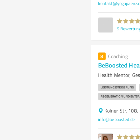
kontakt@yogapaenz.
9
Bewertun
8
Coaching
BeBoosted Hea
Health Mentor, Ge
LEISTUNGSSTEIGERUNG
REGENERATION UND ENTSP
Kölner Str. 108
info@beboosted.de