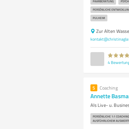
PAARBERATUNG
PSYCH
PERSÖNLICHE ENTWICKLUN
PULHEIM
Zur Alten Wass
kontakt@christinagl
4
Bewertun
5
Coaching
Annette Basma
Als Live- u. Busin
PERSÖNLICHE 1:1 COACHING
AUSFÜHRLICHEM AUSWERT