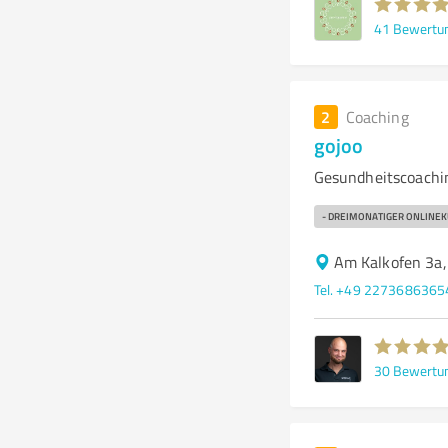
41
Bewertu
2
Coaching
gojoo
Gesundheitscoachi
- DREIMONATIGER ONLINEK
Am Kalkofen 3a
Tel. +49 2273686365
30
Bewertu