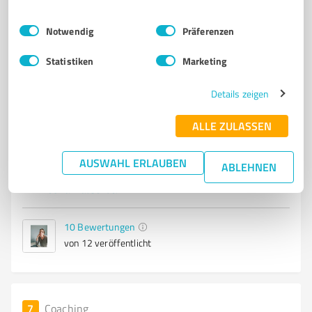
Einwilligungsauswahl
Impressum
|
Datenschutzbestimmungen
Notwendig
Präferenzen
6
Coaching
Statistiken
Marketing
Christin Regending
Details zeigen
Schlafcoaching für Babys und Kleinkinder
ALLE ZULASSEN
BERATUNG UND COACHING
Saint Louis Straße 13, 79206 Breisach
AUSWAHL ERLAUBEN
ABLEHNEN
Tel. 01703282942
babyschlaf@schlaf-zauber.de
www.schlaf-zauber.de/
10
Bewertungen
von 12 veröffentlicht
7
Coaching