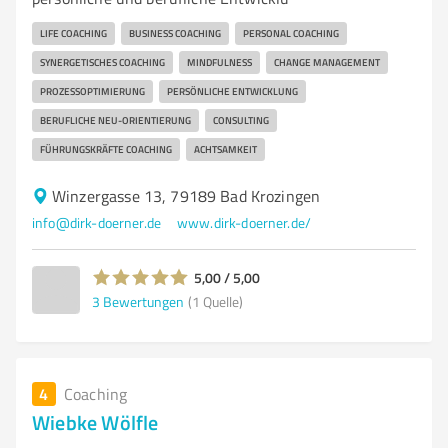
LIFE COACHING
BUSINESS COACHING
PERSONAL COACHING
SYNERGETISCHES COACHING
MINDFULNESS
CHANGE MANAGEMENT
PROZESSOPTIMIERUNG
PERSÖNLICHE ENTWICKLUNG
BERUFLICHE NEU-ORIENTIERUNG
CONSULTING
FÜHRUNGSKRÄFTE COACHING
ACHTSAMKEIT
Winzergasse 13, 79189 Bad Krozingen
info@dirk-doerner.de
www.dirk-doerner.de/
5,00 / 5,00
3
Bewertungen
(1 Quelle)
4
Coaching
Wiebke Wölfle