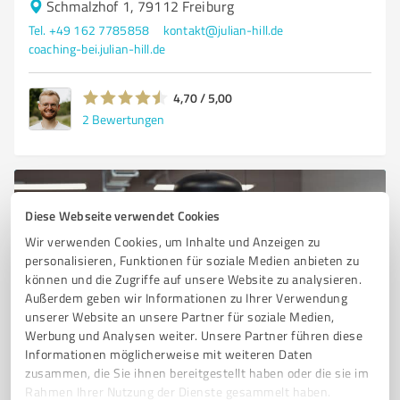
Schmalzhof 1, 79112 Freiburg
Tel. +49 162 7785858
kontakt@julian-hill.de
coaching-bei.julian-hill.de
4,70 / 5,00
2
Bewertungen
Diese Webseite verwendet Cookies
Wir verwenden Cookies, um Inhalte und Anzeigen zu
personalisieren, Funktionen für soziale Medien anbieten zu
können und die Zugriffe auf unsere Website zu analysieren.
Außerdem geben wir Informationen zu Ihrer Verwendung
unserer Website an unsere Partner für soziale Medien,
Werbung und Analysen weiter. Unsere Partner führen diese
Sie möchten auch hier gelistet werden?
Informationen möglicherweise mit weiteren Daten
Registrieren Sie sich jetzt und werden Sie ein von
zusammen, die Sie ihnen bereitgestellt haben oder die sie im
Rahmen Ihrer Nutzung der Dienste gesammelt haben.
Kunden empfohlener ProvenExpert!