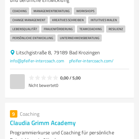
und berufliche Entwicklung
COACHING
MANAGEMENTBERATUNG
WORKSHOPS
CHANGE MANAGEMENT
KREATIVES SCHREIBEN
INTUITIVES MALEN
LEBENSQUALITÄT
FRAUENFÖRDERUNG
TEAMCOACHING
RESILIENZ
PERSÖNLICHE ENTWICKLUNG
UNTERNEHMENSBERATUNG
Litschgistraße 8, 79189 Bad Krozingen
info@pfeifer-intercoach.com
pfeifer-intercoach.com/
0,00 / 5,00
Nicht bewertet
0
9
Coaching
Claudia Grimm Academy
Programmierkurse und Coaching für persönliche