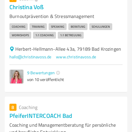
Christina Voß
Burnoutprävention & Stressmanagement
COACHING
TRAINING
SPEAKING
BERATUNG
SCHULUNGEN
WORKSHOPS
1:1 COACHING
1:1 BETREUUNG
Herbert-Hellmann-Allee 43a, 79189 Bad Krozingen
hallo@christinavoss.de
www.christinavoss.de
9
Bewertungen
von 10 veröffentlicht
8
Coaching
PfeiferINTERCOACH Bad
Coaching und Managementberatung für persönliche