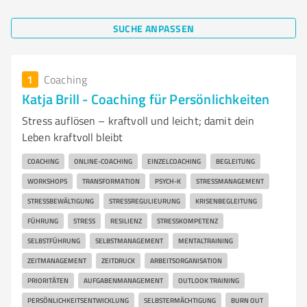
SUCHE ANPASSEN
1
Coaching
Katja Brill - Coaching für Persönlichkeiten
Stress auflösen – kraftvoll und leicht; damit dein
Leben kraftvoll bleibt
COACHING
ONLINE-COACHING
EINZELCOACHING
BEGLEITUNG
WORKSHOPS
TRANSFORMATION
PSYCH-K
STRESSMANAGEMENT
STRESSBEWÄLTIGUNG
STRESSREGULIEURUNG
KRISENBEGLEITUNG
FÜHRUNG
STRESS
RESILIENZ
STRESSKOMPETENZ
SELBSTFÜHRUNG
SELBSTMANAGEMENT
MENTALTRAINING
ZEITMANAGEMENT
ZEITDRUCK
ARBEITSORGANISATION
PRIORITÄTEN
AUFGABENMANAGEMENT
OUTLOOK TRAINING
PERSÖNLICHKEITSENTWICKLUNG
SELBSTERMÄCHTIGUNG
BURN OUT