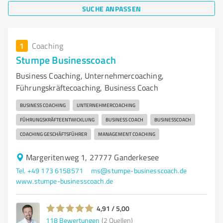
SUCHE ANPASSEN
1
Coaching
Stumpe Businesscoach
Business Coaching, Unternehmercoaching,
Führungskräftecoaching, Business Coach
BUSINESS COACHING
UNTERNEHMERCOACHING
FÜHRUNGSKRÄFTEENTWICKLUNG
BUSINESS COACH
BUSINESSCOACH
COACHING GESCHÄFTSFÜHRER
MANAGEMENT COACHING
Margeritenweg 1, 27777 Ganderkesee
Tel. +49 173 6158571
ms@stumpe-businesscoach.de
www.stumpe-businesscoach.de
4,91 / 5,00
118
Bewertungen
(2 Quellen)