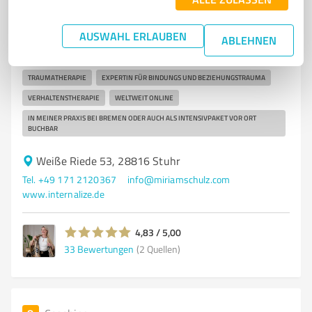
Heilpraktiker Psychotherapie , Traumatherapie, EMDR,
Coaching, Bindungstrauma
AUSWAHL ERLAUBEN
ABLEHNEN
PSYCHOTHERAPIE
KOGNITIVE VERHALTENSTHERAPIE
EMDR
TRAUMATHERAPIE
EXPERTIN FÜR BINDUNGS UND BEZIEHUNGSTRAUMA
VERHALTENSTHERAPIE
WELTWEIT ONLINE
IN MEINER PRAXIS BEI BREMEN ODER AUCH ALS INTENSIVPAKET VOR ORT
BUCHBAR
Weiße Riede 53, 28816 Stuhr
Tel. +49 171 2120367
info@miriamschulz.com
www.internalize.de
4,83 / 5,00
33
Bewertungen
(2 Quellen)