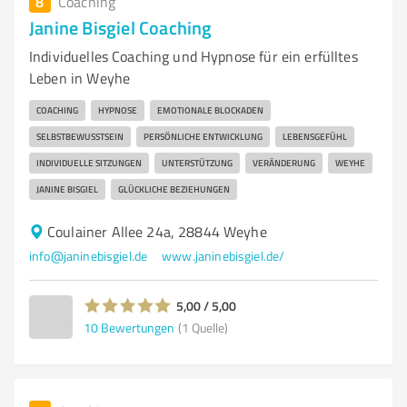
8
Coaching
Janine Bisgiel Coaching
Individuelles Coaching und Hypnose für ein erfülltes
Leben in Weyhe
COACHING
HYPNOSE
EMOTIONALE BLOCKADEN
SELBSTBEWUSSTSEIN
PERSÖNLICHE ENTWICKLUNG
LEBENSGEFÜHL
INDIVIDUELLE SITZUNGEN
UNTERSTÜTZUNG
VERÄNDERUNG
WEYHE
JANINE BISGIEL
GLÜCKLICHE BEZIEHUNGEN
Coulainer Allee 24a, 28844 Weyhe
info@janinebisgiel.de
www.janinebisgiel.de/
5,00 / 5,00
10
Bewertungen
(1 Quelle)