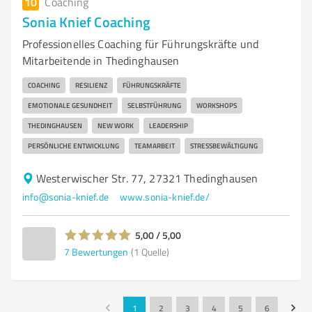
10
Coaching
Sonia Knief Coaching
Professionelles Coaching für Führungskräfte und
Mitarbeitende in Thedinghausen
COACHING
RESILIENZ
FÜHRUNGSKRÄFTE
EMOTIONALE GESUNDHEIT
SELBSTFÜHRUNG
WORKSHOPS
THEDINGHAUSEN
NEW WORK
LEADERSHIP
PERSÖNLICHE ENTWICKLUNG
TEAMARBEIT
STRESSBEWÄLTIGUNG
Westerwischer Str. 77, 27321 Thedinghausen
info@sonia-knief.de
www.sonia-knief.de/
5,00 / 5,00
7
Bewertungen
(1 Quelle)
1
2
3
4
5
6