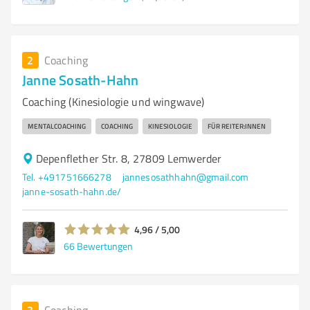
2
Coaching
Janne Sosath-Hahn
Coaching (Kinesiologie und wingwave)
MENTALCOACHING
COACHING
KINESIOLOGIE
FÜR REITER:INNEN
Depenflether Str. 8, 27809 Lemwerder
Tel. +491751666278
jannesosathhahn@gmail.com
janne-sosath-hahn.de/
4,96 / 5,00
66
Bewertungen
3