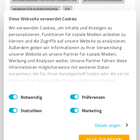
ALTERSVORSORGE FÜR PSYCHOTHERAPEUTEN
ALTERSVORSORGEWEBINAR
WEBINAR FÜR ALTERSVORSORGE
ETF
Diese Webseite verwendet Cookies
ALTERSVORSORGE FÜR SELBSTÄNDIGE UND FREIBERUFLER
FINANZPLANUNG
Wir verwenden Cookies, um Inhalte und Anzeigen zu
UNABHÄNGIGE FINANZBERATUNG
ALTERSVORSORGEBERATUNG
personalisieren, Funktionen für soziale Medien anbieten zu
KAPITALANLAGEBERATUNG
VERSICHERUNGSMAKLER
STÖVER
können und die Zugriffe auf unsere Website zu analysieren.
BREMEN
IMMOBILIENFINANZIERUNGEN
Außerdem geben wir Informationen zu Ihrer Verwendung
unserer Website an unsere Partner für soziale Medien,
Oberneulander Heerstr. 26, 28355 Bremen
Werbung und Analysen weiter. Unsere Partner führen diese
Informationen möglicherweise mit weiteren Daten
Tel. +49 421 24697950
info@stoever-finanzplanung.de
zusammen, die Sie ihnen bereitgestellt haben oder die sie im
www.stoever-finanzplanung.de
Rahmen Ihrer Nutzung der Dienste gesammelt haben.
4,97 / 5,00
Einwilligungsauswahl
Impressum
|
Datenschutzbestimmungen
Notwendig
Präferenzen
439
Bewertungen
(4 Quellen)
Statistiken
Marketing
Details zeigen
7
Ärzte & Heilpraktiker
Miriam Schulz
ALLE ZULASSEN