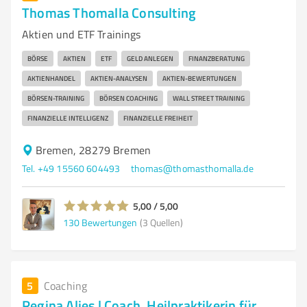
Thomas Thomalla Consulting
Aktien und ETF Trainings
BÖRSE
AKTIEN
ETF
GELD ANLEGEN
FINANZBERATUNG
AKTIENHANDEL
AKTIEN-ANALYSEN
AKTIEN-BEWERTUNGEN
BÖRSEN-TRAINING
BÖRSEN COACHING
WALL STREET TRAINING
FINANZIELLE INTELLIGENZ
FINANZIELLE FREIHEIT
Bremen, 28279 Bremen
Tel. +49 15560 604493
thomas@thomasthomalla.de
5,00 / 5,00
130
Bewertungen
(3 Quellen)
5
Coaching
Regina Aljes | Coach, Heilpraktikerin für