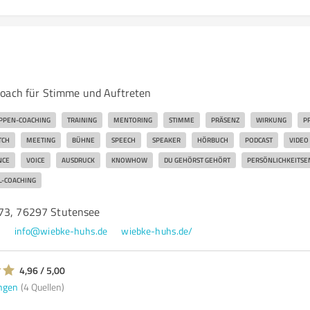
Coach für Stimme und Auftreten
PPEN-COACHING
TRAINING
MENTORING
STIMME
PRÄSENZ
WIRKUNG
P
TCH
MEETING
BÜHNE
SPEECH
SPEAKER
HÖRBUCH
PODCAST
VIDEO
NCE
VOICE
AUSDRUCK
KNOWHOW
DU GEHÖRST GEHÖRT
PERSÖNLICHKEITSE
L-COACHING
73, 76297 Stutensee
1
info@wiebke-huhs.de
wiebke-huhs.de/
4,96 / 5,00
ngen
(4 Quellen)