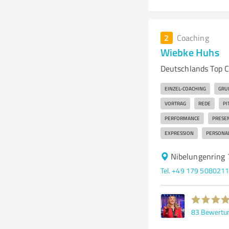
2
Coaching
Wiebke Huhs
Deutschlands Top 
EINZEL-COACHING
GRU
VORTRAG
REDE
PI
PERFORMANCE
PRESE
EXPRESSION
PERSONA
Nibelungenring 
Tel. +49 179 508021
83
Bewertu