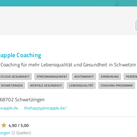
eapple Coaching
e Coaching für mehr Lebensqualität und Gesundheit in Schwetzin
ITLICHE GESUNDHEIT
STRESSMANAGEMENT
ACHTSAMKEIT
ERNÄHRUNG
PERSÖN
SCHWETZINGEN
MENTALE GESUNDHEIT
LEBENSQUALITÄT
COACHING-PROGRAMM
, 68702 Schwetzingen
eapple.de
thehappypineapple.de/
4,90 / 5,00
ungen
(2 Quellen)