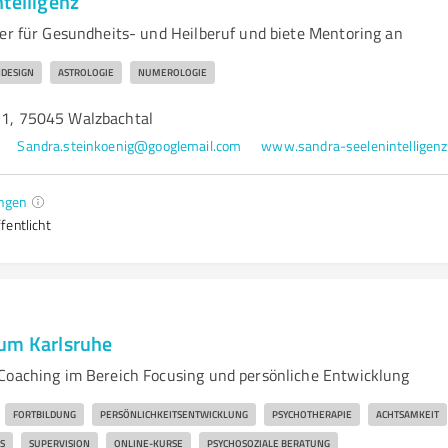
telligenz
der für Gesundheits- und Heilberuf und biete Mentoring an
DESIGN
ASTROLOGIE
NUMEROLOGIE
7/1, 75045 Walzbachtal
Sandra.steinkoenig@googlemail.com
ngen
fentlicht
um Karlsruhe
Coaching im Bereich Focusing und persönliche Entwicklung
FORTBILDUNG
PERSÖNLICHKEITSENTWICKLUNG
PSYCHOTHERAPIE
ACHTSAMKEIT
S
SUPERVISION
ONLINE-KURSE
PSYCHOSOZIALE BERATUNG