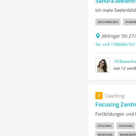
Sandra.seelenin
Ich male Seelenbil
SEELENBILDER
HUMAN
Jöhlinger Str.2
Tel. +49 1786064147
10
Bewertu
von 12 veröf
7
Coaching
Focusing Zentr
Fortbildungen und 
FOCUSING
COACHING
BERATUNG
WORKSHOP