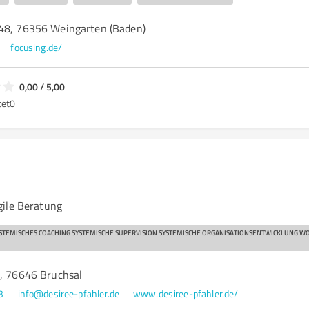
48, 76356 Weingarten (Baden)
focusing.de/
0,00 / 5,00
tet
0
gile Beratung
STEMISCHES COACHING SYSTEMISCHE SUPERVISION SYSTEMISCHE ORGANISATIONSENTWICKLUNG W
4, 76646 Bruchsal
3
info@desiree-pfahler.de
www.desiree-pfahler.de/