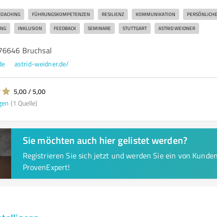
COACHING
FÜHRUNGSKOMPETENZEN
RESILIENZ
KOMMUNIKATION
PERSÖNLICH
UNG
INKLUSION
FEEDBACK
SEMINARE
STUTTGART
ASTRID WEIDNER
76646 Bruchsal
de
astrid-weidner.de/
5,00 / 5,00
gen
(1 Quelle)
Sie möchten auch hier gelistet werden?
Registrieren Sie sich jetzt und werden Sie ein von Kund
ProvenExpert!