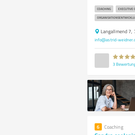
COACHING
EXECUTIVE 
ORGANISATIONSENTWICKL
Langallmend 7, 
info@astrid-weidner.
3
Bewertun
6
Coaching