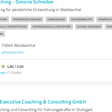
ching - Simone Schreiber
ing für persönliche Entwicklung in Walzbachtal
ATUNG
SYSTEMISCHES COACHING
LERNCOACHING
HOCHSENSIBILITÄT
PERSÖNLIC
DUELLE UNTERSTÜTZUNG
VERTRAUENSVOLLE ATMOSPHÄRE
FLEXIBLE SITZUNGEN
POS
UNG
0, 75045 Walzbachtal
pfinzvital.com/
4,80 / 5,00
ngen
(1 Quelle)
 Executive Coaching & Consulting GmbH
aching und Consulting für Führungskräfte in Stuttgart