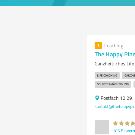
1
Coaching
The Happy Pin
Ganzheitliches Lif
LIFE COACHING
GANZHE
SELBSTERMÄCHTIGUNG
Postfach 12 29
kontakt@thehappypin
105
Bewert