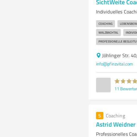
SichtWeite Coa
Individuelles Coach
COACHING
LEBENSBER
WALZBACHTAL
INDIVI
PROFESSIONELLE BEGLEIT
Jöhlinger Str. 4
info@pfinzvital.com
11
Bewertu
5
Coaching
Astrid Weidner
Professionelles Co