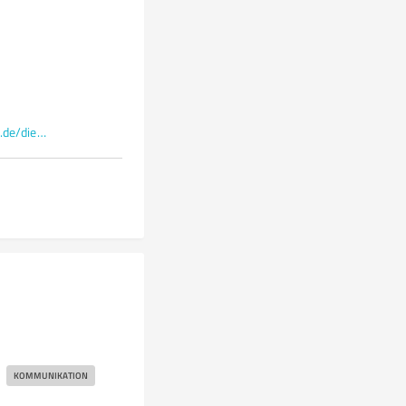
www.sandra-seelenintelligenz.de/die-phoenixin.de/
KOMMUNIKATION