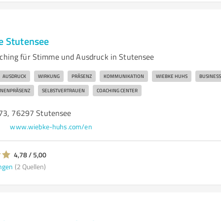
ce Stutensee
aching für Stimme und Ausdruck in Stutensee
AUSDRUCK
WIRKUNG
PRÄSENZ
KOMMUNIKATION
WIEBKE HUHS
BUSINES
NENPRÄSENZ
SELBSTVERTRAUEN
COACHING CENTER
73, 76297 Stutensee
e
www.wiebke-huhs.com/en
4,78 / 5,00
ngen
(2 Quellen)