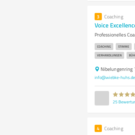
3
Coaching
Voice Excellen
Professionelles Co
COACHING
STIMME
VERHANDLUNGEN
BÜH
Nibelungenring 
info@wiebke-huhs.d
25
Bewertu
4
Coaching