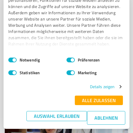
Systemisches Coaching Supervision Beratung NLP The
personalisieren, Funktionen für soziale Medien anbieten zu
können und die Zugriffe auf unsere Website zu analysieren.
Work
Außerdem geben wir Informationen zu Ihrer Verwendung
WENN DU WISSEN WILLST
unserer Website an unsere Partner für soziale Medien,
Werbung und Analysen weiter. Unsere Partner führen diese
WO DU ALS MENSCH & ELTERNTEIL GERADE STEHST? WAS DEINE ROLLE IN DER
Informationen möglicherweise mit weiteren Daten
FAMILIE IST UND WIE DU EINE WAHRHAFTIGE BEZIEHUNG ZU DEINEM PARTNER
zusammen, die Sie ihnen bereitgestellt haben oder die sie im
DEINEN KINDERN & LETZTLICH ZU DIR SELBST
Rahmen Ihrer Nutzung der Dienste gesammelt haben.
Wülfingstr. 5, 42477 Radevormwald
Einwilligungsauswahl
Impressum
|
Datenschutzbestimmungen
Notwendig
Präferenzen
mail@christianbrowa.de
christianbrowa.de/
Statistiken
Marketing
0,00 / 5,00
Nicht bewertet
0
Details zeigen
ALLE ZULASSEN
AUSWAHL ERLAUBEN
ABLEHNEN