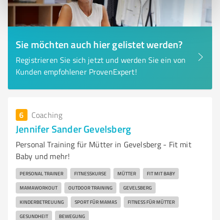
Sie möchten auch hier gelistet werden?
Registrieren Sie sich jetzt und werden Sie ein von
Kunden empfohlener ProvenExpert!
6
Coaching
Jennifer Sander Gevelsberg
Personal Training für Mütter in Gevelsberg - Fit mit
Baby und mehr!
PERSONAL TRAINER
FITNESSKURSE
MÜTTER
FIT MIT BABY
MAMAWORKOUT
OUTDOOR TRAINING
GEVELSBERG
KINDERBETREUUNG
SPORT FÜR MAMAS
FITNESS FÜR MÜTTER
GESUNDHEIT
BEWEGUNG