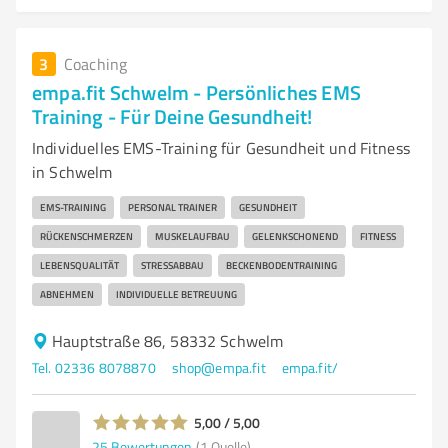
3
Coaching
empa.fit Schwelm - Persönliches EMS
Training - Für Deine Gesundheit!
Individuelles EMS-Training für Gesundheit und Fitness
in Schwelm
EMS-TRAINING
PERSONAL TRAINER
GESUNDHEIT
RÜCKENSCHMERZEN
MUSKELAUFBAU
GELENKSCHONEND
FITNESS
LEBENSQUALITÄT
STRESSABBAU
BECKENBODENTRAINING
ABNEHMEN
INDIVIDUELLE BETREUUNG
Hauptstraße 86, 58332 Schwelm
Tel. 02336 8078870
shop@empa.fit
empa.fit/
5,00 / 5,00
25
Bewertungen
(1 Quelle)