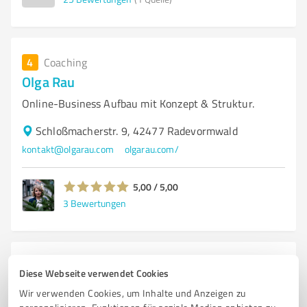
4
Coaching
Olga Rau
Online-Business Aufbau mit Konzept & Struktur.
Schloßmacherstr. 9, 42477 Radevormwald
kontakt@olgarau.com
olgarau.com/
5,00 / 5,00
3
Bewertungen
5
Coaching
Diese Webseite verwendet Cookies
Christian Browa - systemisches Coaching
Wir verwenden Cookies, um Inhalte und Anzeigen zu