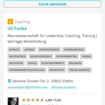
SUCHE ANPASSEN
1
Coaching
Uli Funke
Neurowissenschaft für Leadership, Coaching, Training |
Vorträge| Weiterbildung
KEYNOTE
VORTRAG
KEYNOTESPEAKER
VORTRAGSREDNER
NEUROWISSEN
NEUROLEADERSHIP
NEUROMARKETING
CHANGE
MOTIVATION
ERFOLG
SELBSTWIRKSAMKEIT
NEW WORK
FÜHRUNGSKRÄFTEENTWICKLUNG
MODERATION
ONLINE-AKADEMIE
Johanne-Stelzer-Str. 2, 32602 Vlotho
provenexpert@ulifunke.com
ulifunke.academy
4,89 / 5,00