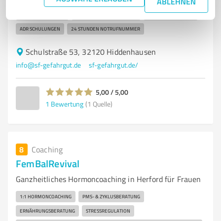
ABLEHNEN
GEFAHRGUTSERVICE
GEFAHRGUTBEAUFTRAGTER
LADUNGSSICHERUNG
ADR SCHULUNGEN
24 STUNDEN NOTRUFNUMMER
Schulstraße 53, 32120 Hiddenhausen
info@sf-gefahrgut.de
sf-gefahrgut.de/
5,00 / 5,00
1
Bewertung
(1 Quelle)
8
Coaching
FemBalRevival
Ganzheitliches Hormoncoaching in Herford für Frauen
1:1 HORMONCOACHING
PMS- & ZYKLUSBERATUNG
ERNÄHRUNGSBERATUNG
STRESSREGULATION