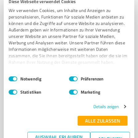
Diese Webseite verwendet Cookies
Elterncoaching bei ADHS, Autismus & Neurodivergenz
Wir verwenden Cookies, um Inhalte und Anzeigen zu
personalisieren, Funktionen für soziale Medien anbieten zu
ADHS COACHING | AUTISMUS COACHING | NEURODIVERGENZ | ELTERNCOACHING |
können und die Zugriffe auf unsere Website zu analysieren.
PFLEGEGRADBERATUNG | FAMILIENCOACHING | HOCHSENSIBILITÄT |
EMOTIONALE REGULATION | ONLINE BERATUNG | HUMAN DESIGN
Außerdem geben wir Informationen zu Ihrer Verwendung
unserer Website an unsere Partner für soziale Medien,
Dengelstr. 14, 33729 Bielefeld
Werbung und Analysen weiter. Unsere Partner führen diese
Informationen möglicherweise mit weiteren Daten
Tel. +49 15901443856
Silja.milz@andersperfekt.com
zusammen, die Sie ihnen bereitgestellt haben oder die sie im
www.andersperfekt.com
Rahmen Ihrer Nutzung der Dienste gesammelt haben.
5,00 / 5,00
Einwilligungsauswahl
Impressum
|
Datenschutzbestimmungen
Notwendig
Präferenzen
8
Bewertungen
Statistiken
Marketing
Details zeigen
7
Coaching
SF Gefahrgutservice
ALLE ZULASSEN
SF Gefahrgutservice – Coaching und Schulungen für
Gefahrgut und Ladungssicherung
AUSWAHL ERLAUBEN