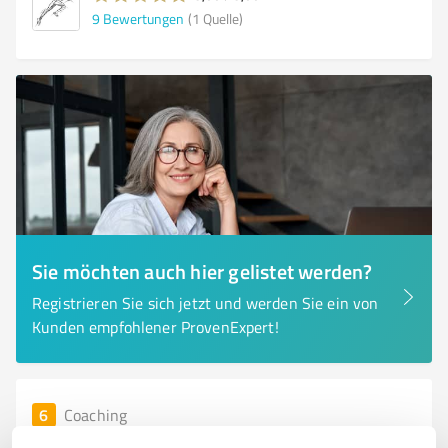
9
Bewertungen
(1 Quelle)
Sie möchten auch hier gelistet werden?
Registrieren Sie sich jetzt und werden Sie ein von
Kunden empfohlener ProvenExpert!
6
Coaching
Anders Perfekt