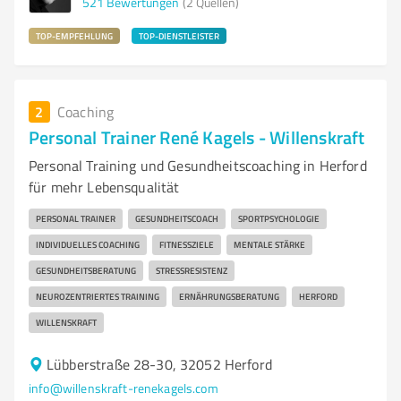
521
Bewertungen
(2 Quellen)
TOP-EMPFEHLUNG
TOP-DIENSTLEISTER
2
Coaching
Personal Trainer René Kagels - Willenskraft
Personal Training und Gesundheitscoaching in Herford
für mehr Lebensqualität
PERSONAL TRAINER
GESUNDHEITSCOACH
SPORTPSYCHOLOGIE
INDIVIDUELLES COACHING
FITNESSZIELE
MENTALE STÄRKE
GESUNDHEITSBERATUNG
STRESSRESISTENZ
NEUROZENTRIERTES TRAINING
ERNÄHRUNGSBERATUNG
HERFORD
WILLENSKRAFT
Lübberstraße 28-30, 32052 Herford
info@willenskraft-renekagels.com