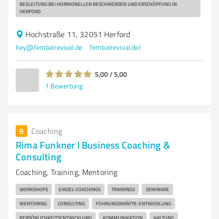
BEGLEITUNG BEI HORMONELLEN BESCHWERDEN UND ERSCHÖPFUNG IN
HERFORD
Hochstraße 11, 32051 Herford
hey@fembalrevival.de
fembalrevival.de/
5,00 / 5,00
1
Bewertung
9
Coaching
Rima Funkner l Business Coaching &
Consulting
Coaching, Training, Mentoring
WORKSHOPS
EINZEL-COACHINGS
TRAININGS
SEMINARE
MENTORING
CONSULTING
FÜHRUNGSKRÄFTE-ENTWICKLUNG
PERSÖNLICHKEITSENTWICKLUNG
KOMMUNIKATION
HALTUNG