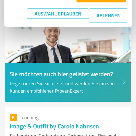
AUSWAHL ERLAUBEN
ABLEHNEN
Sie möchten auch hier gelistet werden?
Registrieren Sie sich jetzt und werden Sie ein von
Kunden empfohlener ProvenExpert!
6
Coaching
Image & Outfit by Carola Nahnsen
Stilberatung, Typberatung, Farbberatung, Personal