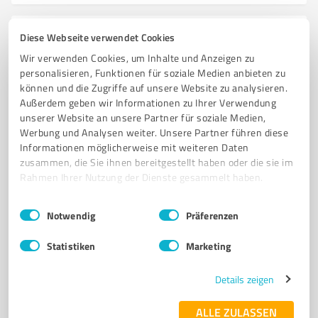
Diese Webseite verwendet Cookies
5
Coaching
Wir verwenden Cookies, um Inhalte und Anzeigen zu
Jutta & Denise Beckmann GbR
personalisieren, Funktionen für soziale Medien anbieten zu
Systemische Begleitung bei Stress, Symptomen &
können und die Zugriffe auf unsere Website zu analysieren.
festgefahrenen Mustern.
Außerdem geben wir Informationen zu Ihrer Verwendung
unserer Website an unsere Partner für soziale Medien,
SYSTEMISCHE BEGLEITUNG BEI INNEREM DRUCK
Werbung und Analysen weiter. Unsere Partner führen diese
Informationen möglicherweise mit weiteren Daten
MÜDIGKEIT UND KÖRPERLICHEN SYMPTOMEN. ARBEIT IM MENSCH-PFERD-
SYSTEM MIT NINOLOGIE®
zusammen, die Sie ihnen bereitgestellt haben oder die sie im
Rahmen Ihrer Nutzung der Dienste gesammelt haben.
TIEFENHYPNOSE UND GANZHEITLICHER PFERDEARBEIT. ONLINE &
MÜNSTERLAND.
Einwilligungsauswahl
Impressum
|
Datenschutzbestimmungen
Notwendig
Präferenzen
Emsdettener Str. 47, 48565 Steinfurt
Tel. +49 1523 3708170
team@reitgeist.de
Statistiken
Marketing
www.reitgeist.de/
Details zeigen
0,00 / 5,00
ALLE ZULASSEN
Nicht bewertet
0