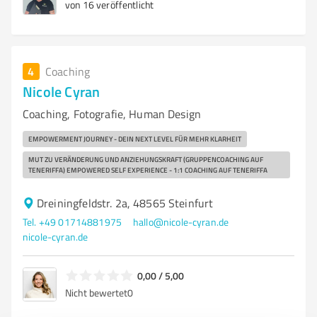
von 16 veröffentlicht
4
Coaching
Nicole Cyran
Coaching, Fotografie, Human Design
EMPOWERMENT JOURNEY - DEIN NEXT LEVEL FÜR MEHR KLARHEIT
MUT ZU VERÄNDERUNG UND ANZIEHUNGSKRAFT (GRUPPENCOACHING AUF
TENERIFFA) EMPOWERED SELF EXPERIENCE - 1:1 COACHING AUF TENERIFFA
Dreiningfeldstr. 2a, 48565 Steinfurt
Tel. +49 01714881975
hallo@nicole-cyran.de
nicole-cyran.de
0,00 / 5,00
Nicht bewertet
0