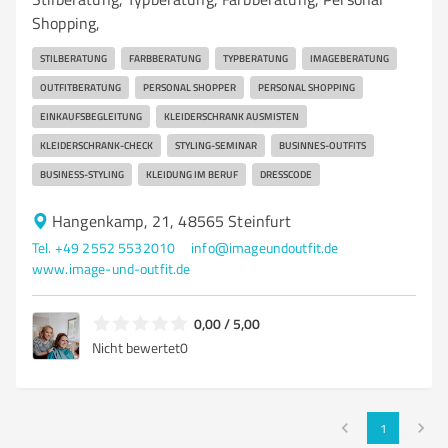
Shopping,
STILBERATUNG
FARBBERATUNG
TYPBERATUNG
IMAGEBERATUNG
OUTFITBERATUNG
PERSONAL SHOPPER
PERSONAL SHOPPING
EINKAUFSBEGLEITUNG
KLEIDERSCHRANK AUSMISTEN
KLEIDERSCHRANK-CHECK
STYLING-SEMINAR
BUSINNES-OUTFITS
BUSINESS-STYLING
KLEIDUNG IM BERUF
DRESSCODE
Hangenkamp, 21, 48565 Steinfurt
Tel. +49 2552 5532010
info@imageundoutfit.de
www.image-und-outfit.de
0,00 / 5,00
Nicht bewertet
0
1