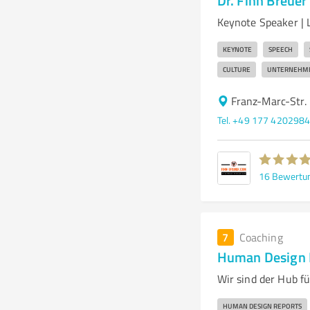
Dr. Finn Breuer
Keynote Speaker | 
KEYNOTE
SPEECH
CULTURE
UNTERNEHM
Franz-Marc-Str.
Tel. +49 177 420298
16
Bewertu
7
Coaching
Human Design 
Wir sind der Hub f
HUMAN DESIGN REPORTS