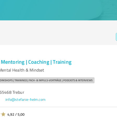
 Mentoring | Coaching | Training
Mental Health & Mindset
ORKSHOPS | TRAININGS | FACH- & IMPULS-VORTRÄGE | PODCASTS & INTERVIEWS
 65468 Trebur
3
info@stefanie-helm.com
4,92 / 5,00