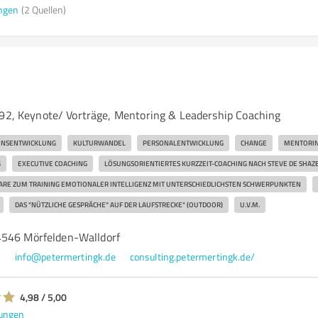
ngen
(2 Quellen)
992, Keynote/ Vorträge, Mentoring & Leadership Coaching
ONSENTWICKLUNG
KULTURWANDEL
PERSONALENTWICKLUNG
CHANGE
MENTORI
G
EXECUTIVE COACHING
LÖSUNGSORIENTIERTES KURZZEIT-COACHING NACH STEVE DE SHAZ
ARE ZUM TRAINING EMOTIONALER INTELLIGENZ MIT UNTERSCHIEDLICHSTEN SCHWERPUNKTEN
DAS "NÜTZLICHE GESPRÄCHE" AUF DER LAUFSTRECKE" (OUTDOOR)
U.V.M.
4546 Mörfelden-Walldorf
7
info@petermertingk.de
consulting.petermertingk.de/
4,98 / 5,00
ungen