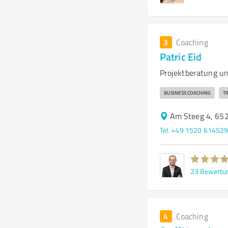
3
Coaching
Patric Eid
Projektberatung un
BUSINESS COACHING
T
Am Steeg 4, 65
Tel. +49 1520 61452
23
Bewertu
4
Coaching