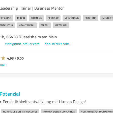
Leadership Trainer | Business Mentor
SPEAKING
REDEN
TRAINING
SEMINAR
MENTORING
COACHING
MINDSET
ENSKULTUR
HEAVY METAL
METAL
METAL UP!
 1b, 65428 Rüsselsheim am Main
4
finn@finn-breuer.com
finn-breuer.com
4,93 / 5,00
ngen
Potenzial
ür Persönlichkeitsentwicklung mit Human Design!
HUMAN DESIGN 1:1-READINGS
HUMAN DESIGN COACHINGS
HUMAN DESIGN WORKSHOP