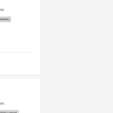
mme
RAINING
hau
UFSTELLUNGEN