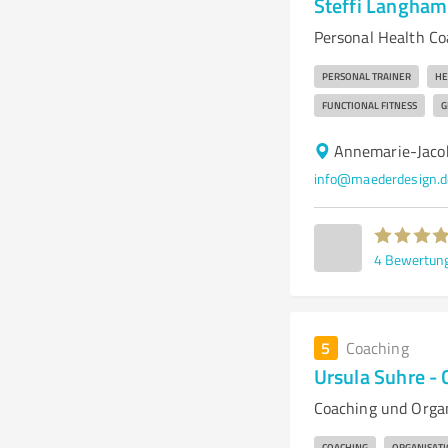
Steffi Langham
Personal Health C
PERSONAL TRAINER
HE
FUNCTIONAL FITNESS
G
Annemarie-Jaco
info@maederdesign.d
4
Bewertun
5
Coaching
Ursula Suhre -
Coaching und Orga
COACHING
ORGANISAT