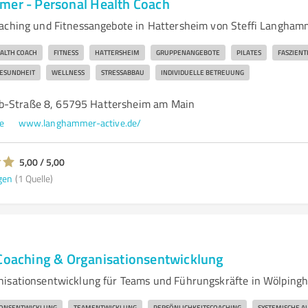
mer - Personal Health Coach
oaching und Fitnessangebote in Hattersheim von Steffi Langha
ALTH COACH
FITNESS
HATTERSHEIM
GRUPPENANGEBOTE
PILATES
FASZIENT
ESUNDHEIT
WELLNESS
STRESSABBAU
INDIVIDUELLE BETREUUNG
b-Straße 8, 65795 Hattersheim am Main
e
www.langhammer-active.de/
5,00 / 5,00
gen
(1 Quelle)
 Coaching & Organisationsentwicklung
nisationsentwicklung für Teams und Führungskräfte in Wölping
IONSENTWICKLUNG
TEAMENTWICKLUNG
PERSÖNLICHKEITSCOACHING
SYSTEMISCHE A