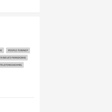
NG
PEOPLE-TUNING®
ER (NEUES PARADIGMA)
TELEFONCOACHING