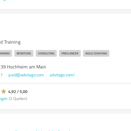
d Training
RAINING
BERATUNG
CONSULTING
FREELANCER
AGILE COACHING
239 Hochheim am Main
97
p.eid@advitago.com
advitago.com/
4,92 / 5,00
ngen
(2 Quellen)