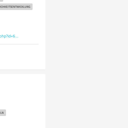
ICHKEITSENTWICKLUNG
www.facebook.com/profile.php?id=61557998930726
ELN