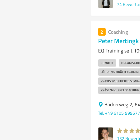
74
Bewertu
2
Coaching
Peter Mertingk
EQ Training seit 1
KEYNOTE
ORGANISATI
FÜHRUNGSKRÄFTETRAININ
PRAXISORIENTIERTE SEMIN
PRÄSENZ-EINZELCOACHING
Bäckerweg 2, 6
Tel. +49 6105 99967
132
Bewert