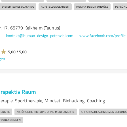
SYSTEMISCHES COACHING
AUFSTELLUNGSARBEIT
HUMAN DESIGN UND ÖLE
PERSÖNL
. 17, 65779 Kelkheim (Taunus)
1
kontakt@human-design-potenzial.com
5,00 / 5,00
gen
Perspektiv Raum
rapie, Sporttherapie, Mindset, Biohacking, Coaching
HERAPIE
NATÜRLICHE THERAPIE OHNE MEDIKAMENTE
CHRONISCHE SCHMERZEN BEHAND
N ERKRANKUNGEN