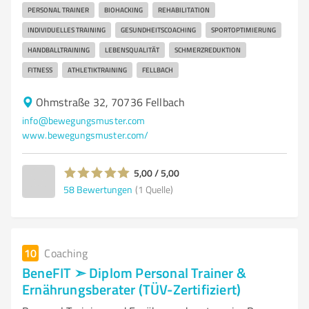
PERSONAL TRAINER
BIOHACKING
REHABILITATION
INDIVIDUELLES TRAINING
GESUNDHEITSCOACHING
SPORTOPTIMIERUNG
HANDBALLTRAINING
LEBENSQUALITÄT
SCHMERZREDUKTION
FITNESS
ATHLETIKTRAINING
FELLBACH
Ohmstraße 32, 70736 Fellbach
info@bewegungsmuster.com
www.bewegungsmuster.com/
5,00 / 5,00
58
Bewertungen
(1 Quelle)
10
Coaching
BeneFIT ➣ Diplom Personal Trainer &
Ernährungsberater (TÜV-Zertifiziert)