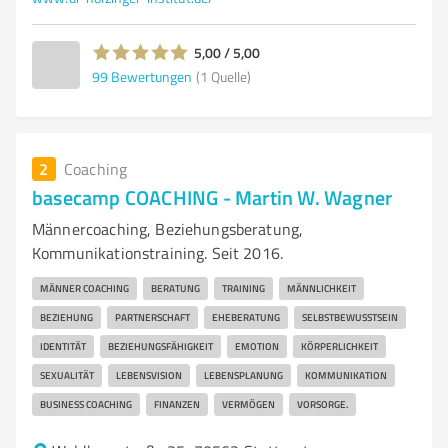
5,00 / 5,00
99
Bewertungen
(1 Quelle)
2
Coaching
basecamp COACHING - Martin W. Wagner
Männercoaching, Beziehungsberatung,
Kommunikationstraining. Seit 2016.
MÄNNER COACHING
BERATUNG
TRAINING
MÄNNLICHKEIT
BEZIEHUNG
PARTNERSCHAFT
EHEBERATUNG
SELBSTBEWUSSTSEIN
IDENTITÄT
BEZIEHUNGSFÄHIGKEIT
EMOTION
KÖRPERLICHKEIT
SEXUALITÄT
LEBENSVISION
LEBENSPLANUNG
KOMMUNIKATION
BUSINESS COACHING
FINANZEN
VERMÖGEN
VORSORGE.