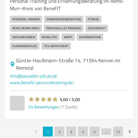
Personal Training und Ernährungsberatung im Rems-
Murr-Kreis von BeneFIT
PERSONAL TRAINER
ERNÄHRUNGSBERATUNG
FITNESS
REMS-MURR-KREIS
INDIVIDUELLES TRAINING
GESUNDHEIT
WOHLBEFINDEN
MOBILITÄT
KRAFT
KOORDINATION
KUNDENERFOLGE
TÜV-ZERTIFIZIERT
Günter-Haußmann-Straße 14, 71394 Kernen im
Remstal
info@benedikt-schutz.de
www.benefit-personaltraining.de/
5,00 / 5,00
54
Bewertungen
(1 Quelle)
1
2
3
4
5
…
12