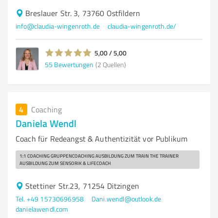
Breslauer Str. 3, 73760 Ostfildern
info@claudia-wingenroth.de
claudia-wingenroth.de/
5,00 / 5,00
55
Bewertungen
(2 Quellen)
4
Coaching
Daniela Wendl
Coach für Redeangst & Authentizität vor Publikum
1:1 COACHING GRUPPENCOACHING AUSBILDUNG ZUM TRAIN THE TRAINER
AUSBILDUNG ZUM SENSORIK & LIFECOACH
Stettiner Str.23, 71254 Ditzingen
Tel. +49 15730696958
Dani.wendl@outlook.de
danielawendl.com