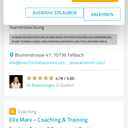
7
Coaching
Jessica Heinrich
AUSWAHL ERLAUBEN
ABLEHNEN
Human Design Coaching, Ausbildung &
Teamentwicklung
HUMAN DESIGN COACHING AUSBILDUNG ZUR PROFESSIONELLEN ANWENDUNG
SOWIE TEAMBUILDING UND PERSONALENTWICKLUNG FÜR UNTERNEHMEN.
Blumenstrasse 47, 70736 Fellbach
info@transformationsreise.com
jessicaheinrich.com/
4,78 / 5,00
34
Bewertungen
(2 Quellen)
8
Coaching
Ella Marx – Coaching & Training