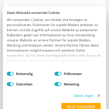
6
Coaching
Diese Webseite verwendet Cookies
Machbar CrossFit Sindelfingen
Wir verwenden Cookies, um Inhalte und Anzeigen zu
Personal Training und CrossFit für individuelle
personalisieren, Funktionen für soziale Medien anbieten zu
Fitnessziele in Sindelfingen
können und die Zugriffe auf unsere Website zu analysieren.
Außerdem geben wir Informationen zu Ihrer Verwendung
PERSONAL TRAINING
CROSSFIT
FITNESS
GESUNDHEIT
COACHING
unserer Website an unsere Partner für soziale Medien,
Werbung und Analysen weiter. Unsere Partner führen diese
MUSKELAUFBAU
AUSDAUER
GEWICHTSREDUKTION
Informationen möglicherweise mit weiteren Daten
INDIVIDUELLE BETREUUNG
COMMUNITY
SINDELFINGEN
TRAINING
zusammen, die Sie ihnen bereitgestellt haben oder die sie im
Rahmen Ihrer Nutzung der Dienste gesammelt haben.
Stichstraße 35, 71069 Sindelfingen
machbar-training.de/
Einwilligungsauswahl
Impressum
|
Datenschutzbestimmungen
Notwendig
Präferenzen
5,00 / 5,00
Statistiken
Marketing
77
Bewertungen
(1 Quelle)
Details zeigen
ALLE ZULASSEN