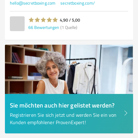
hello@secretboxing.com
secretboxing.com/
4,90 / 5,00
66
Bewertungen
(1 Quelle)
Sie möchten auch hier gelistet werden?
Registrieren Sie sich jetzt und werden Sie ein von
Kunden empfohlener ProvenExpert!