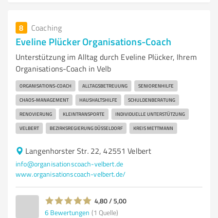
8
Coaching
Eveline Plücker Organisations-Coach
Unterstützung im Alltag durch Eveline Plücker, Ihrem
Organisations-Coach in Velb
ORGANISATIONS-COACH
ALLTAGSBETREUUNG
SENIORENHILFE
CHAOS-MANAGEMENT
HAUSHALTSHILFE
SCHULDENBERATUNG
RENOVIERUNG
KLEINTRANSPORTE
INDIVIDUELLE UNTERSTÜTZUNG
VELBERT
BEZIRKSREGIERUNG DÜSSELDORF
KREIS METTMANN
Langenhorster Str. 22, 42551 Velbert
info@organisationscoach-velbert.de
www.organisationscoach-velbert.de/
4,80 / 5,00
6
Bewertungen
(1 Quelle)