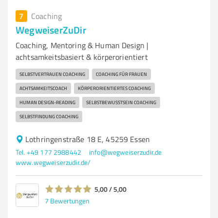
7
Coaching
WegweiserZuDir
Coaching, Mentoring & Human Design |
achtsamkeitsbasiert & körperorientiert
SELBSTVERTRAUEN COACHING
COACHING FÜR FRAUEN
ACHTSAMKEITSCOACH
KÖRPERORIENTIERTES COACHING
HUMAN DESIGN-READING
SELBSTBEWUSSTSEIN COACHING
SELBSTFINDUNG COACHING
Lothringenstraße 18 E, 45259 Essen
Tel. +49 177 2988442
info@wegweiserzudir.de
www.wegweiserzudir.de/
5,00 / 5,00
7
Bewertungen