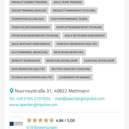
PRODUCT OWNER TRAINING
AGILE TEAM TRAINING
SCRUM TRAINING INHOUSE
PRODUCT OWNERSHIP COACHING
TEAMENTWICKLUNG AGIL
HIGH PERFORMANCE TEAMS
STAKEHOLDER MANAGEMENT
KONFLIKTMANAGEMENT FÜHRUNG
ENTSCHEIDUNGSFINDUNG FÜHRUNG
AGILE REIFEGRAD ASSESSMENT
AGILE MATURITY ASSESSMENT
STRATEGY WORKSHOP AGILITÄT
KULTURWANDEL BERATUNG
NEW WORK BERATUNG
REMOTE WORKSHOPS
BERATUNG DÜSSELDORF
COACHING DÜSSELDORF
DACH BERATUNG AGILITÄT
DEUTSCH ENGLISCH COACHING
STUDIEN WHITEPAPER AGILITÄT
LEADERSHIP IM WANDEL
Nourneystraße 31, 40822 Mettmann
Tel. +49 2104 2101024
mail@apenbergimpulse.com
www.apenbergimpulse.com
4,86 / 5,00
419
Bewertungen