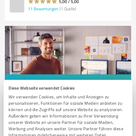
5,00 / 5,00
11
Bewertungen
(1 Quelle)
Sie möchten auch hier gelistet werden?
Diese Webseite verwendet Cookies
Registrieren Sie sich jetzt und werden Sie ein von
Wir verwenden Cookies, um Inhalte und Anzeigen zu
Kunden empfohlener ProvenExpert!
personalisieren, Funktionen für soziale Medien anbieten zu
können und die Zugriffe auf unsere Website zu analysieren.
Außerdem geben wir Informationen zu Ihrer Verwendung
unserer Website an unsere Partner für soziale Medien,
6
Coaching
Werbung und Analysen weiter. Unsere Partner führen diese
Informationen möglicherweise mit weiteren Daten