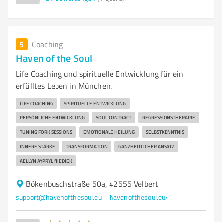
5
Coaching
Haven of the Soul
Life Coaching und spirituelle Entwicklung für ein
erfülltes Leben in München.
LIFE COACHING
SPIRITUELLE ENTWICKLUNG
PERSÖNLICHE ENTWICKLUNG
SOUL CONTRACT
REGRESSIONSTHERAPIE
TUNING FORK SESSIONS
EMOTIONALE HEILUNG
SELBSTKENNTNIS
INNERE STÄRKE
TRANSFORMATION
GANZHEITLICHER ANSATZ
AELLYN AYPRYL NIEDIEK
Bökenbuschstraße 50a, 42555 Velbert
support@havenofthesoul.eu
havenofthesoul.eu/