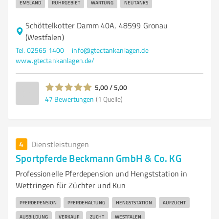
EMSLAND
RUHRGEBIET
WARTUNG
NEUTANKS
Schöttelkotter Damm 40A, 48599 Gronau
(Westfalen)
Tel. 02565 1400
info@gtectankanlagen.de
www.gtectankanlagen.de/
5,00 / 5,00
47
Bewertungen
(1 Quelle)
4
Dienstleistungen
Sportpferde Beckmann GmbH & Co. KG
Professionelle Pferdepension und Hengststation in
Wettringen für Züchter und Kun
PFERDEPENSION
PFERDEHALTUNG
HENGSTSTATION
AUFZUCHT
AUSBILDUNG
VERKAUF
ZUCHT
WESTFALEN