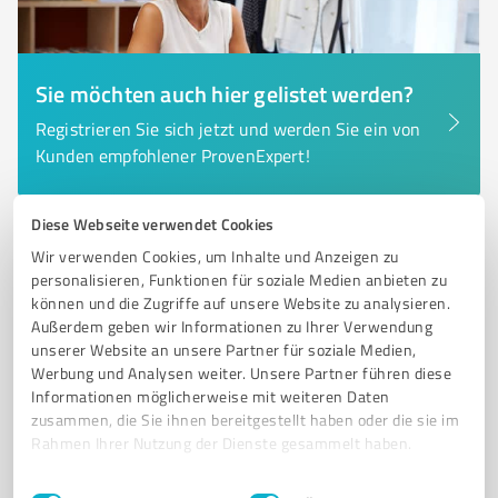
Sie möchten auch hier gelistet werden?
Registrieren Sie sich jetzt und werden Sie ein von
Kunden empfohlener ProvenExpert!
Diese Webseite verwendet Cookies
6
Dienstleistungen
Wir verwenden Cookies, um Inhalte und Anzeigen zu
personalisieren, Funktionen für soziale Medien anbieten zu
Fahrschule Lippok
können und die Zugriffe auf unsere Website zu analysieren.
Fahrschule Lippok – Ausbildung in allen Klassen und
Außerdem geben wir Informationen zu Ihrer Verwendung
Gefahrgutfahrer-Kurse
unserer Website an unsere Partner für soziale Medien,
Werbung und Analysen weiter. Unsere Partner führen diese
FAHRSCHULE
FÜHRERSCHEINAUSBILDUNG
GEFAHRGUTFAHRER
Informationen möglicherweise mit weiteren Daten
zusammen, die Sie ihnen bereitgestellt haben oder die sie im
WEITERBILDUNG BERUFSKRAFTFAHRER
ONLINE-ANMELDUNG
Rahmen Ihrer Nutzung der Dienste gesammelt haben.
Gildehauser Weg 49, 48529 Nordhorn
Einwilligungsauswahl
Impressum
|
Datenschutzbestimmungen