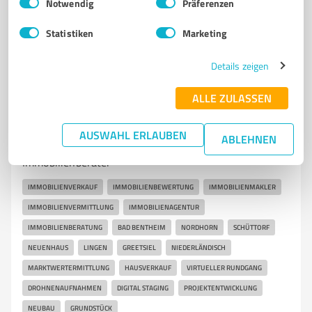
info@fahrschule-lippok.de
fahrschule-lippok.de/
Notwendig
Präferenzen
Statistiken
Marketing
4,90 / 5,00
81
Bewertungen
(1 Quelle)
Details zeigen
ALLE ZULASSEN
7
Immobilienvermittlung
AUSWAHL ERLAUBEN
CENTURY 21 Altenhöner Immobilien
ABLEHNEN
Immobilienberater
IMMOBILIENVERKAUF
IMMOBILIENBEWERTUNG
IMMOBILIENMAKLER
IMMOBILIENVERMITTLUNG
IMMOBILIENAGENTUR
IMMOBILIENBERATUNG
BAD BENTHEIM
NORDHORN
SCHÜTTORF
NEUENHAUS
LINGEN
GREETSIEL
NIEDERLÄNDISCH
MARKTWERTERMITTLUNG
HAUSVERKAUF
VIRTUELLER RUNDGANG
DROHNENAUFNAHMEN
DIGITAL STAGING
PROJEKTENTWICKLUNG
NEUBAU
GRUNDSTÜCK