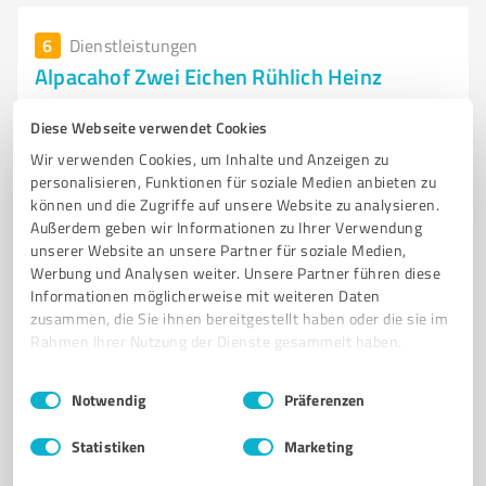
6
Dienstleistungen
Alpacahof Zwei Eichen Rühlich Heinz
Alpacahof Zwei Eichen in Gräfenhainichen - Zucht und
Diese Webseite verwendet Cookies
Produkte aus Alpakawolle
Wir verwenden Cookies, um Inhalte und Anzeigen zu
ALPAKAZUCHT
ALPAKAHOF
ALPAKAWOLLE
HOFLADEN
personalisieren, Funktionen für soziale Medien anbieten zu
können und die Zugriffe auf unsere Website zu analysieren.
TIERGESTÜTZTE AKTIVITÄTEN
THERAPIETIERE
ALPAKAFASER
Außerdem geben wir Informationen zu Ihrer Verwendung
HANDGEWEBTE PRODUKTE
KREATIVKURSE
GRÄFENHAINICHEN
unserer Website an unsere Partner für soziale Medien,
NATURPRODUKTE
ALPAKAS
Werbung und Analysen weiter. Unsere Partner führen diese
Informationen möglicherweise mit weiteren Daten
Grüne Str. 9, 39264 Zernitz
zusammen, die Sie ihnen bereitgestellt haben oder die sie im
Rahmen Ihrer Nutzung der Dienste gesammelt haben.
alpacahof-zweieichen@t-online.de
www.alpacahof-zweieichen.de/
Einwilligungsauswahl
Impressum
|
Datenschutzbestimmungen
Notwendig
Präferenzen
4,80 / 5,00
Statistiken
Marketing
32
Bewertungen
(1 Quelle)