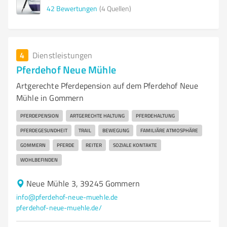
42
Bewertungen
(4 Quellen)
4
Dienstleistungen
Pferdehof Neue Mühle
Artgerechte Pferdepension auf dem Pferdehof Neue
Mühle in Gommern
PFERDEPENSION
ARTGERECHTE HALTUNG
PFERDEHALTUNG
PFERDEGESUNDHEIT
TRAIL
BEWEGUNG
FAMILIÄRE ATMOSPHÄRE
GOMMERN
PFERDE
REITER
SOZIALE KONTAKTE
WOHLBEFINDEN
Neue Mühle 3, 39245 Gommern
info@pferdehof-neue-muehle.de
pferdehof-neue-muehle.de/