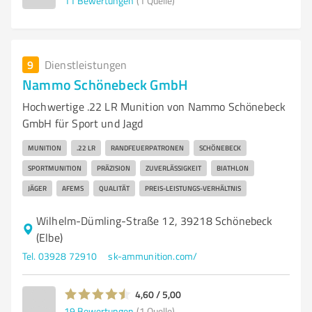
11
Bewertungen
(1 Quelle)
9
Dienstleistungen
Nammo Schönebeck GmbH
Hochwertige .22 LR Munition von Nammo Schönebeck
GmbH für Sport und Jagd
MUNITION
.22 LR
RANDFEUERPATRONEN
SCHÖNEBECK
SPORTMUNITION
PRÄZISION
ZUVERLÄSSIGKEIT
BIATHLON
JÄGER
AFEMS
QUALITÄT
PREIS-LEISTUNGS-VERHÄLTNIS
Wilhelm-Dümling-Straße 12, 39218 Schönebeck
(Elbe)
Tel. 03928 72910
sk-ammunition.com/
4,60 / 5,00
19
Bewertungen
(1 Quelle)