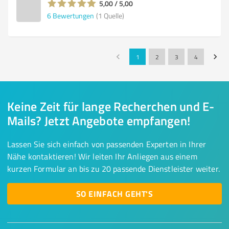
5,00 / 5,00
6
Bewertungen
(1 Quelle)
1
2
3
4
Keine Zeit für lange Recherchen und E-
Mails? Jetzt Angebote empfangen!
Lassen Sie sich einfach von passenden Experten in Ihrer
Nähe kontaktieren! Wir leiten Ihr Anliegen aus einem
kurzen Formular an bis zu 20 passende Dienstleister weiter.
SO EINFACH GEHT'S