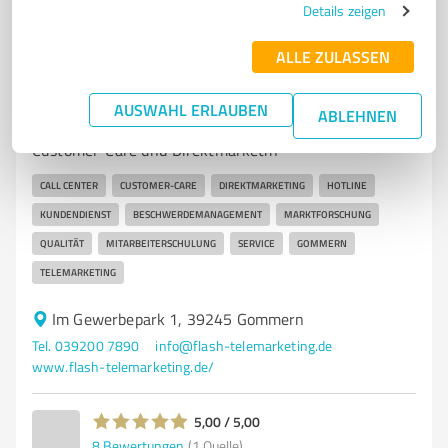
Details zeigen
ALLE ZULASSEN
7
Dienstleistungen
Flash Telemarketing GmbH
AUSWAHL ERLAUBEN
ABLEHNEN
Professionelle Call Center Dienstleistungen für
Customer-Care und Direktmarketin
CALL CENTER
CUSTOMER-CARE
DIREKTMARKETING
HOTLINE
KUNDENDIENST
BESCHWERDEMANAGEMENT
MARKTFORSCHUNG
QUALITÄT
MITARBEITERSCHULUNG
SERVICE
GOMMERN
TELEMARKETING
Im Gewerbepark 1, 39245 Gommern
Tel. 039200 7890
info@flash-telemarketing.de
www.flash-telemarketing.de/
5,00 / 5,00
8
Bewertungen
(1 Quelle)