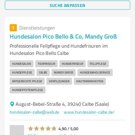
SUCHE ANPASSEN
1
Dienstleistungen
Hundesalon Pico Bello & Co, Mandy Groß
Professionelle Fellpflege und Hundefrisuren im
Hundesalon Pico Bello Calbe
HUNDESALON
TIERFRISEUR
HUNDEFRISEUR
FELLPFLEGE
HUNDEPFLEGE
CALBE
MANDY GROSS
HUNDEABHOLSERVICE
ARTGERECHTE PFLEGE
VERFILZUNGEN
HAUTKRANKHEITEN
HUNDEPFOTENPFLEGE
August-Bebel-Straße 4, 39240 Calbe (Saale)
hundesalon-calbe@web.de
www.hundesalon-calbe.de/
4,90 / 5,00