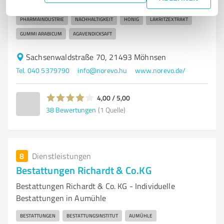
LEBENSMITTELINDUSTRIE
SÜSSWARENINDUSTRIE
KOSMETIKINDUSTRIE
PHARMAINDUSTRIE
NACHHALTIGKEIT
HONIG
LAKRITZEXTRAKT
GUMMI ARABICUM
AGAVENDICKSAFT
Sachsenwaldstraße 70, 21493 Möhnsen
Tel. 040 5379790
info@norevo.hu
www.norevo.de/
4,00 / 5,00
38
Bewertungen
(1 Quelle)
8
Dienstleistungen
Bestattungen Richardt & Co.KG
Bestattungen Richardt & Co. KG - Individuelle
Bestattungen in Aumühle
BESTATTUNGEN
BESTATTUNGSINSTITUT
AUMÜHLE