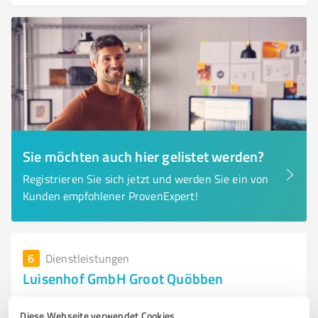
Sie möchten auch hier gelistet werden?
Registrieren Sie sich jetzt und werden Sie ein von
Kunden empfohlener ProvenExpert!
6
Dienstleistungen
Luisenhof GmbH Groot Quöbben
Luisenhof Wiebendorf: Ihr Bioland Hof mit Hofladen &
Diese Webseite verwendet Cookies