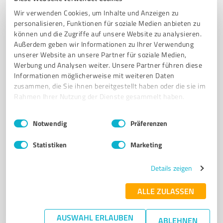
Ferienwohnung
Wir verwenden Cookies, um Inhalte und Anzeigen zu
DEMETER BIOLAND HOF
HOFLADEN
FERIENWOHNUNG
personalisieren, Funktionen für soziale Medien anbieten zu
BIOPRODUKTE
MILCHVIEHBETRIEB
können und die Zugriffe auf unsere Website zu analysieren.
Außerdem geben wir Informationen zu Ihrer Verwendung
Lange Str. 30, 19258 Bengerstorf
unserer Website an unsere Partner für soziale Medien,
Werbung und Analysen weiter. Unsere Partner führen diese
info@luisenhof-wiebendorf.de
luisenhof-wiebendorf.de/
Informationen möglicherweise mit weiteren Daten
zusammen, die Sie ihnen bereitgestellt haben oder die sie im
4,00 / 5,00
Rahmen Ihrer Nutzung der Dienste gesammelt haben.
57
Bewertungen
(1 Quelle)
Einwilligungsauswahl
Impressum
|
Datenschutzbestimmungen
Notwendig
Präferenzen
Statistiken
Marketing
7
Dienstleistungen
Norevo Produktion GmbH
Details zeigen
Norevo Produktion GmbH - Ihr Partner für natürliche
ALLE ZULASSEN
Rohstoffe und Lösungen.
NOREVO
GROSSHÄNDLER
NATÜRLICHE ROHSTOFFE
AUSWAHL ERLAUBEN
ABLEHNEN