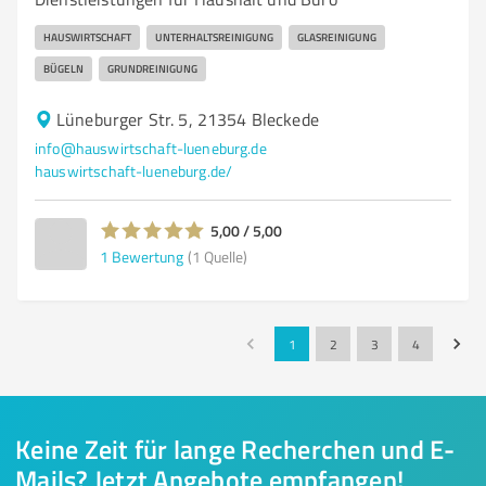
HAUSWIRTSCHAFT
UNTERHALTSREINIGUNG
GLASREINIGUNG
BÜGELN
GRUNDREINIGUNG
Lüneburger Str. 5, 21354 Bleckede
info@hauswirtschaft-lueneburg.de
hauswirtschaft-lueneburg.de/
5,00 / 5,00
1
Bewertung
(1 Quelle)
1
2
3
4
Keine Zeit für lange Recherchen und E-
Mails? Jetzt Angebote empfangen!