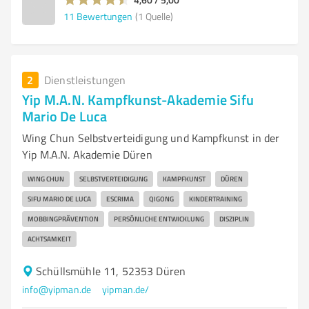
11
Bewertungen
(1 Quelle)
2
Dienstleistungen
Yip M.A.N. Kampfkunst-Akademie Sifu
Mario De Luca
Wing Chun Selbstverteidigung und Kampfkunst in der
Yip M.A.N. Akademie Düren
WING CHUN
SELBSTVERTEIDIGUNG
KAMPFKUNST
DÜREN
SIFU MARIO DE LUCA
ESCRIMA
QIGONG
KINDERTRAINING
MOBBINGPRÄVENTION
PERSÖNLICHE ENTWICKLUNG
DISZIPLIN
ACHTSAMKEIT
Schüllsmühle 11, 52353 Düren
info@yipman.de
yipman.de/