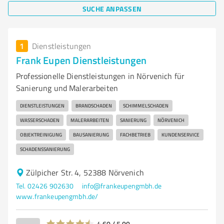
SUCHE ANPASSEN
1
Dienstleistungen
Frank Eupen Dienstleistungen
Professionelle Dienstleistungen in Nörvenich für
Sanierung und Malerarbeiten
DIENSTLEISTUNGEN
BRANDSCHADEN
SCHIMMELSCHADEN
WASSERSCHADEN
MALERARBEITEN
SANIERUNG
NÖRVENICH
OBJEKTREINIGUNG
BAUSANIERUNG
FACHBETRIEB
KUNDENSERVICE
SCHADENSSANIERUNG
Zülpicher Str. 4, 52388 Nörvenich
Tel. 02426 902630
info@frankeupengmbh.de
www.frankeupengmbh.de/
4,60 / 5,00