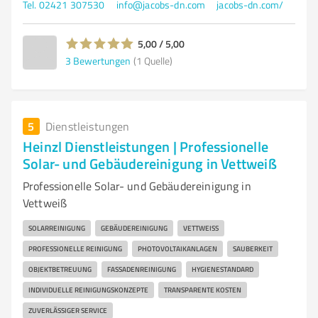
Tel. 02421 307530
info@jacobs-dn.com
jacobs-dn.com/
5,00 / 5,00
3
Bewertungen
(1 Quelle)
5
Dienstleistungen
Heinzl Dienstleistungen | Professionelle
Solar- und Gebäudereinigung in Vettweiß
Professionelle Solar- und Gebäudereinigung in
Vettweiß
SOLARREINIGUNG
GEBÄUDEREINIGUNG
VETTWEISS
PROFESSIONELLE REINIGUNG
PHOTOVOLTAIKANLAGEN
SAUBERKEIT
OBJEKTBETREUUNG
FASSADENREINIGUNG
HYGIENESTANDARD
INDIVIDUELLE REINIGUNGSKONZEPTE
TRANSPARENTE KOSTEN
ZUVERLÄSSIGER SERVICE