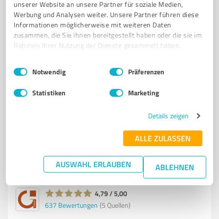
unserer Website an unsere Partner für soziale Medien,
GRUNDSTÜCK
GRUNDSTÜCKE
MARKTWERTEINSCHÄTZUNG
Werbung und Analysen weiter. Unsere Partner führen diese
KOSTENLOSE MARKTWERTERMITTLUNG
IMMOBILIENWERT BERECHNEN
Informationen möglicherweise mit weiteren Daten
zusammen, die Sie ihnen bereitgestellt haben oder die sie im
MIETWOHNUNGEN
GEWERBEOBJEKTE
HAUSKAUF
Rahmen Ihrer Nutzung der Dienste gesammelt haben.
MAKLERBEWERTUNG DÜREN
MARKTPREIS
MAKLER HEIMBACH
MAKLER NIDEGGEN
MAKLER KREUZAU
MAKLER HÜRTGENWALD
Einwilligungsauswahl
Impressum
|
Datenschutzbestimmungen
Notwendig
Präferenzen
MAKLER LANGERWEHE
MAKLER MERZENICH
NIEDERZIER
Statistiken
Marketing
MAKLER NÖRVENICH
IMMOBILIENMAKLER NIDEGGEN
IMMOBILIENMAKLER KREUZAU
HAUS KAUFEN DÜREN
Details zeigen
HAUS KAUFEN IN DÜREN
ALLE ZULASSEN
Kaiserplatz 31, 52349 Düren
Tel. +49 2421 15088
info@grossgart-immobilien.de
AUSWAHL ERLAUBEN
ABLEHNEN
www.grossgart-immobilien.de
4,79 / 5,00
637
Bewertungen
(5 Quellen)