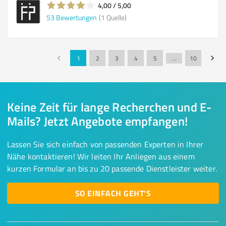
4,00 / 5,00
53
Bewertungen
(1 Quelle)
1
2
3
4
5
…
10
Keine Zeit für lange Recherchen und E-
Mails? Jetzt Angebote empfangen!
Lassen Sie sich einfach von passenden Experten in Ihrer
Nähe kontaktieren! Wir leiten Ihr Anliegen aus einem
kurzen Formular an bis zu 20 passende Dienstleister weiter.
SO EINFACH GEHT'S