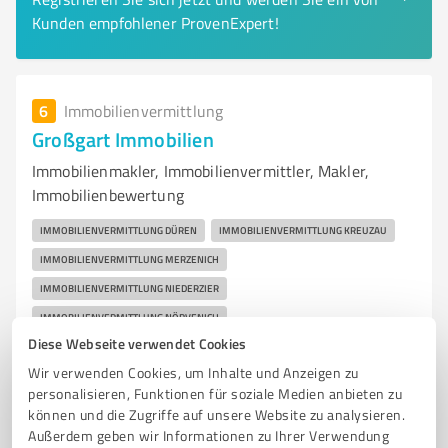
Kunden empfohlener ProvenExpert!
6
Immobilienvermittlung
Großgart Immobilien
Immobilienmakler, Immobilienvermittler, Makler,
Immobilienbewertung
IMMOBILIENVERMITTLUNG DÜREN
IMMOBILIENVERMITTLUNG KREUZAU
IMMOBILIENVERMITTLUNG MERZENICH
IMMOBILIENVERMITTLUNG NIEDERZIER
IMMOBILIENVERMITTLUNG NÖRVENICH
Diese Webseite verwendet Cookies
IMMOBILIENVERMITTLUNG VETTWEISS
IMMOBILIENMAKLER
Wir verwenden Cookies, um Inhalte und Anzeigen zu
IMMOBILIENMAKLER DÜREN
MAKLER
MAKLER DÜREN
personalisieren, Funktionen für soziale Medien anbieten zu
IMMOBILIEN DÜREN
BEWERTUNG
HAUS VERKAUF DÜREN
können und die Zugriffe auf unsere Website zu analysieren.
HAUS VERKAUFEN DÜREN
MAKLERBÜRO DÜREN
EIGENTUMSWOHNUNG
Außerdem geben wir Informationen zu Ihrer Verwendung