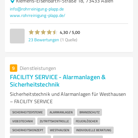
Klemens-Eisenbarth-Straße 18, 73433 Aalen
info@rohrreinigung-plapp.de
www.rohrreinigung-plapp.de/
4,30 / 5,00
23
Bewertungen
(1 Quelle)
9
Dienstleistungen
FACILITY SERVICE - Alarmanlagen &
Sicherheitstechnik
Sicherheitstechnik und Alarmanlagen für Westhausen
– FACILITY SERVICE
SICHERHEITSSYSTEME
ALARMANLAGEN
BRANDSCHUTZ
VIDEOTECHNIK
ZUTRITTSKONTROLLE
FEUERLÖSCHER
SICHERHEITSKONZEPT
WESTHAUSEN
INDIVIDUELLE BERATUNG