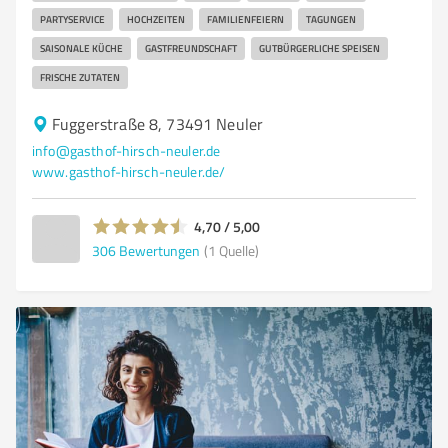
PARTYSERVICE
HOCHZEITEN
FAMILIENFEIERN
TAGUNGEN
SAISONALE KÜCHE
GASTFREUNDSCHAFT
GUTBÜRGERLICHE SPEISEN
FRISCHE ZUTATEN
Fuggerstraße 8, 73491 Neuler
info@gasthof-hirsch-neuler.de
www.gasthof-hirsch-neuler.de/
4,70 / 5,00
306
Bewertungen
(1 Quelle)