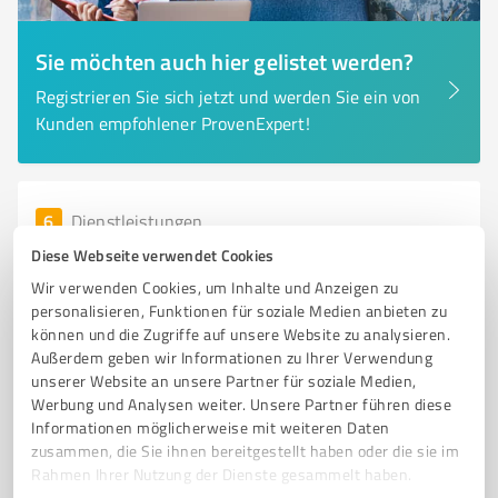
Sie möchten auch hier gelistet werden?
Registrieren Sie sich jetzt und werden Sie ein von
Kunden empfohlener ProvenExpert!
6
Dienstleistungen
Getränke-König GmbH & Co. KG
Diese Webseite verwendet Cookies
Getränke-König: Ihr Getränkelieferant im Ostalbkreis
Wir verwenden Cookies, um Inhalte und Anzeigen zu
personalisieren, Funktionen für soziale Medien anbieten zu
für Gastronomie und Privatk
können und die Zugriffe auf unsere Website zu analysieren.
GETRÄNKELIEFERANT
OSTALBKREIS
GETRÄNKE-KÖNIG
ELLWANGEN
Außerdem geben wir Informationen zu Ihrer Verwendung
unserer Website an unsere Partner für soziale Medien,
GASTRONOMIE
EIGENMARKEN
BIERSPEZIALITÄTEN
Werbung und Analysen weiter. Unsere Partner führen diese
MINERALWASSER
FESTSERVICE
GETRÄNKEMÄRKTE
Informationen möglicherweise mit weiteren Daten
zusammen, die Sie ihnen bereitgestellt haben oder die sie im
FAMILIENBETRIEB
GEFAKO
Rahmen Ihrer Nutzung der Dienste gesammelt haben.