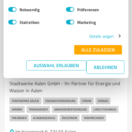
Ludwig-Lutz-Straße 24, 73479 Ellwangen (Jagst)
Einwilligungsauswahl
Impressum
|
Datenschutzbestimmungen
Tel. 07961 98850
info@getraenke-koenig.eu
Notwendig
Präferenzen
www.getraenke-koenig.eu/startseite.a09.de.html
Statistiken
Marketing
4,40 / 5,00
Details zeigen
30
Bewertungen
(1 Quelle)
ALLE ZULASSEN
AUSWAHL ERLAUBEN
7
Dienstleistungen
ABLEHNEN
Stadtwerke Aalen GmbH
Stadtwerke Aalen GmbH - Ihr Partner für Energie und
Wasser in Aalen
STADTWERKE AALEN
ENERGIEVERSORGUNG
STROM
ERDGAS
WÄRME
TRINKWASSER
ABWASSERENTSORGUNG
LIMES-THERMEN
FREIBÄDER
KUNDENSERVICE
ÖKOSTROM
TARIFRECHNER
Im Hasennest 9, 73433 Aalen