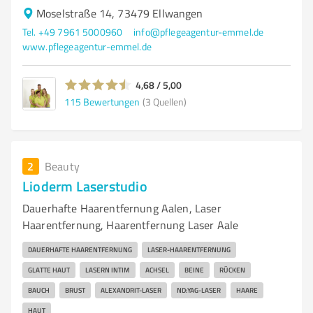
Moselstraße 14, 73479 Ellwangen
Tel. +49 7961 5000960
info@pflegeagentur-emmel.de
www.pflegeagentur-emmel.de
4,68 / 5,00
115
Bewertungen
(3 Quellen)
2
Beauty
Lioderm Laserstudio
Dauerhafte Haarentfernung Aalen, Laser
Haarentfernung, Haarentfernung Laser Aale
DAUERHAFTE HAARENTFERNUNG
LASER-HAARENTFERNUNG
GLATTE HAUT
LASERN INTIM
ACHSEL
BEINE
RÜCKEN
BAUCH
BRUST
ALEXANDRIT-LASER
ND:YAG-LASER
HAARE
HAUT