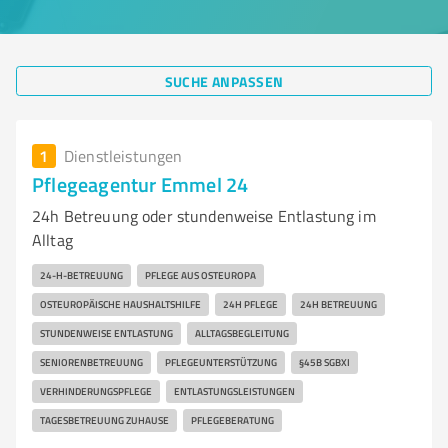
SUCHE ANPASSEN
1
Dienstleistungen
Pflegeagentur Emmel 24
24h Betreuung oder stundenweise Entlastung im
Alltag
24-H-BETREUUNG
PFLEGE AUS OSTEUROPA
OSTEUROPÄISCHE HAUSHALTSHILFE
24H PFLEGE
24H BETREUUNG
STUNDENWEISE ENTLASTUNG
ALLTAGSBEGLEITUNG
SENIORENBETREUUNG
PFLEGEUNTERSTÜTZUNG
§45B SGBXI
VERHINDERUNGSPFLEGE
ENTLASTUNGSLEISTUNGEN
TAGESBETREUUNG ZUHAUSE
PFLEGEBERATUNG