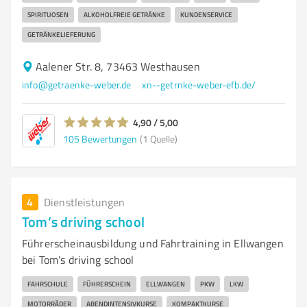
SPIRITUOSEN
ALKOHOLFREIE GETRÄNKE
KUNDENSERVICE
GETRÄNKELIEFERUNG
Aalener Str. 8, 73463 Westhausen
info@getraenke-weber.de
xn--getrnke-weber-efb.de/
4,90 / 5,00
105
Bewertungen
(1 Quelle)
4
Dienstleistungen
Tom’s driving school
Führerscheinausbildung und Fahrtraining in Ellwangen
bei Tom’s driving school
FAHRSCHULE
FÜHRERSCHEIN
ELLWANGEN
PKW
LKW
MOTORRÄDER
ABENDINTENSIVKURSE
KOMPAKTKURSE