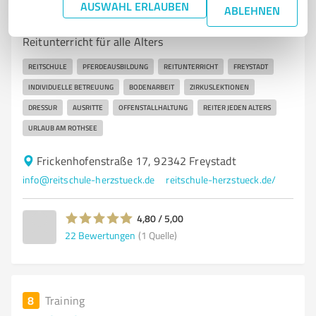
Reitschule Herzstück Freystadt
AUSWAHL ERLAUBEN
ABLEHNEN
Reitschule Herzstück in Freystadt – Individueller
Reitunterricht für alle Alters
REITSCHULE
PFERDEAUSBILDUNG
REITUNTERRICHT
FREYSTADT
INDIVIDUELLE BETREUUNG
BODENARBEIT
ZIRKUSLEKTIONEN
DRESSUR
AUSRITTE
OFFENSTALLHALTUNG
REITER JEDEN ALTERS
URLAUB AM ROTHSEE
Frickenhofenstraße 17, 92342 Freystadt
info@reitschule-herzstueck.de
reitschule-herzstueck.de/
4,80 / 5,00
22
Bewertungen
(1 Quelle)
8
Training