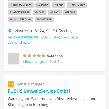
LÜFTUNGSANLAGEN
WARTUNG
HYGIENE
LUFTQUALITÄT
TÜV-ZERTIFIZIERT
VDI 6022
VDI 2052
GREDING
RAUMLUFTTECHNIK
FACHBETRIEB
Industriestraße 24, 91171 Greding
Tel. 08463 6039280
schindhelm@t-online.de
schindhelm.de/
5,00 / 5,00
3
Bewertungen
(1 Quelle)
10
Dienstleistungen
FUCHS UmweltService GmbH
Wartung und Sanierung von Abscheideranlagen und
Kläranlagen in Berching