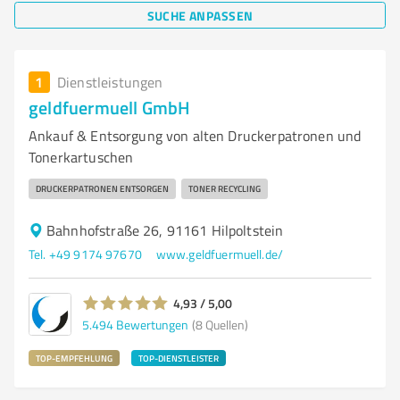
SUCHE ANPASSEN
1
Dienstleistungen
geldfuermuell GmbH
Ankauf & Entsorgung von alten Druckerpatronen und
Tonerkartuschen
DRUCKERPATRONEN ENTSORGEN
TONER RECYCLING
Bahnhofstraße 26, 91161 Hilpoltstein
Tel. +49 9174 97670
www.geldfuermuell.de/
4,93 / 5,00
5.494
Bewertungen
(8 Quellen)
TOP-EMPFEHLUNG
TOP-DIENSTLEISTER