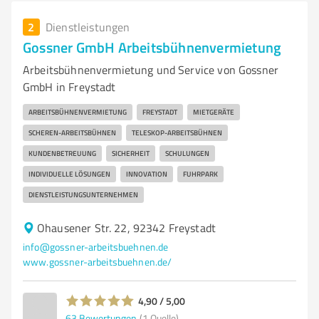
2
Dienstleistungen
Gossner GmbH Arbeitsbühnenvermietung
Arbeitsbühnenvermietung und Service von Gossner
GmbH in Freystadt
ARBEITSBÜHNENVERMIETUNG
FREYSTADT
MIETGERÄTE
SCHEREN-ARBEITSBÜHNEN
TELESKOP-ARBEITSBÜHNEN
KUNDENBETREUUNG
SICHERHEIT
SCHULUNGEN
INDIVIDUELLE LÖSUNGEN
INNOVATION
FUHRPARK
DIENSTLEISTUNGSUNTERNEHMEN
Ohausener Str. 22, 92342 Freystadt
info@gossner-arbeitsbuehnen.de
www.gossner-arbeitsbuehnen.de/
4,90 / 5,00
63
Bewertungen
(1 Quelle)