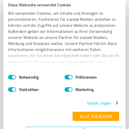
Automobile Götz GmbH
Diese Webseite verwendet Cookies
Automobile Götz - Ihr Partner für Autoverwertung und
Wir verwenden Cookies, um Inhalte und Anzeigen zu
KFZ-Reparaturen in Berching
personalisieren, Funktionen für soziale Medien anbieten zu
können und die Zugriffe auf unsere Website zu analysieren.
AUTOVERWERTUNG
SCHROTTPLATZ
GEBRAUCHTWAGEN
Außerdem geben wir Informationen zu Ihrer Verwendung
ERSATZTEILE
ALTAUTOVERWERTUNG
KFZ-REPARATUREN
unserer Website an unsere Partner für soziale Medien,
Werbung und Analysen weiter. Unsere Partner führen diese
FAHRZEUGDIAGNOSE
UNFALLINSTANDSETZUNG
RECYCLING
Informationen möglicherweise mit weiteren Daten
BERCHING
KLIMASTÜTZPUNKT
HAUPTUNTERSUCHUNG
zusammen, die Sie ihnen bereitgestellt haben oder die sie im
Rahmen Ihrer Nutzung der Dienste gesammelt haben.
Ob. Kanalstraße 14, 92334 Berching
info@automobilegoetz.de
automobilegoetz.de/
Einwilligungsauswahl
Impressum
|
Datenschutzbestimmungen
Notwendig
Präferenzen
4,30 / 5,00
Statistiken
Marketing
28
Bewertungen
(1 Quelle)
Details zeigen
ALLE ZULASSEN
7
Dienstleistungen