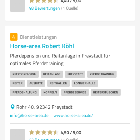
4,40 / 5,00
48
Bewertungen
(1 Quelle)
4
Dienstleistungen
Horse-area Robert Köhl
Pferdepension und Reitanlage in Freystadt für
optimales Pferdetraining
PFERDEPENSION
REITANLAGE
FREYSTADT
PFERDETRAINING
REITER
AUSRITTE
REITHALLEN
LONGIERHALLE
PFERDEHALTUNG
KOPPELN
PFERDESERVICE
REITERSTÜBCHEN
Rohr 40, 92342 Freystadt
info@horse-area.de
www.horse-area.de/
4,50 / 5,00
62
Bewertungen
(1 Quelle)