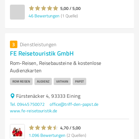
5,00 / 5,00
46
Bewertungen
(1 Quelle)
3
Dienstleistungen
FE Reisetouristik GmbH
Rom-Reisen, Reisebausteine & kostenlose
Audienzkarten
ROM REISEN
AUDIENZ
VATIKAN
PAPST
Fürstenäcker 4, 93333 Eining
Tel. 09445750072
office@triff-den-papst.de
www.fe-reisetouristik.de
4,70 / 5,00
1.096
Bewertungen
(2 Quellen)