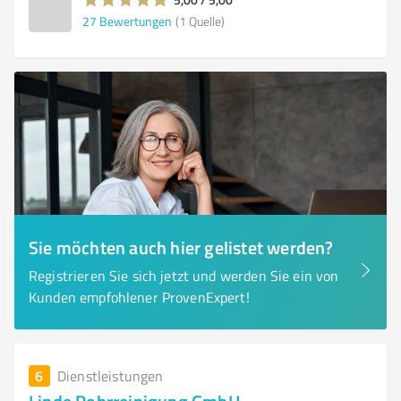
27
Bewertungen
(1 Quelle)
Sie möchten auch hier gelistet werden?
Registrieren Sie sich jetzt und werden Sie ein von
Kunden empfohlener ProvenExpert!
6
Dienstleistungen