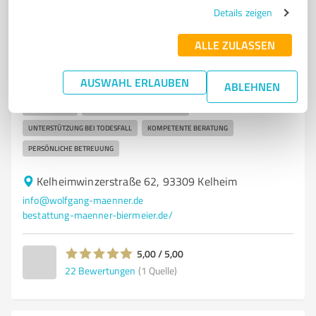
Bestattung Männer Biermeier Kelheim
Details zeigen
Bestattungsinstitut Männer Biermeier in Kelheim – Ihr
vertrauensvoller Bestatter
ALLE ZULASSEN
BESTATTUNGSINSTITUT
BESTATTER
KELHEIM
ERDBESTATTUNG
AUSWAHL ERLAUBEN
ABLEHNEN
FEUERBESTATTUNG
SEEBESTATTUNG
BESTATTUNGSVORSORGE
TRAUERHILFE
INDIVIDUELLE BESTATTUNGEN
UNTERSTÜTZUNG BEI TODESFALL
KOMPETENTE BERATUNG
PERSÖNLICHE BETREUUNG
Kelheimwinzerstraße 62, 93309 Kelheim
info@wolfgang-maenner.de
bestattung-maenner-biermeier.de/
5,00 / 5,00
22
Bewertungen
(1 Quelle)