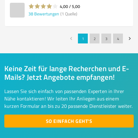
4,00 / 5,00
38
Bewertungen
(1 Quelle)
1
2
3
4
Keine Zeit für lange Recherchen und E-
Mails? Jetzt Angebote empfangen!
Lassen Sie sich einfach von passenden Experten in Ihrer
Nähe kontaktieren! Wir leiten Ihr Anliegen aus einem
kurzen Formular an bis zu 20 passende Dienstleister weiter.
SO EINFACH GEHT'S