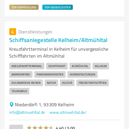
TOP-EMPFEHLUNG
TOP-DIENSTLEISTER
4
Dienstleistungen
Schiffsanlegestelle Kelheim/Altmühltal
Kreuzfahrtterminal in Kelheim für unvergessliche
Schifffahrten im Altmühltal
KREUZFAHRTTERMINAL
SCHIFFFAHRT
ALTMÜHLTAL
KELHEIM
BARRIEREFREI
PANORAMAFENSTER
VERANSTALTUNGEN
KULINARISCHE REISEN
NATUR
KULTUR
FREIZEITAKTIVITÄTEN
TOURISMUS
Niederdörfl 1, 93309 Kelheim
info@altmuehltal.de
www.altmuehltal.de/
4,40 / 5,00