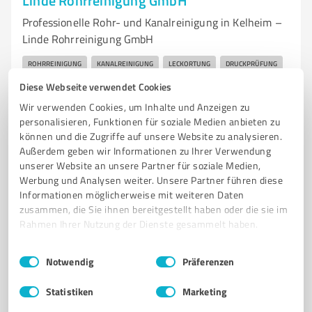
Linde Rohrreinigung GmbH
Professionelle Rohr- und Kanalreinigung in Kelheim –
Linde Rohrreinigung GmbH
ROHRREINIGUNG
KANALREINIGUNG
LECKORTUNG
DRUCKPRÜFUNG
KAMERA-BEFAHRUNG
NOTDIENST
ABFLUSSREINIGUNG
Diese Webseite verwendet Cookies
ROHRSANIERUNG
DICHTHEITSPRÜFUNG
KELHEIM
Wir verwenden Cookies, um Inhalte und Anzeigen zu
personalisieren, Funktionen für soziale Medien anbieten zu
PROFESSIONELLE HILFE
KUNDENZUFRIEDENHEIT
können und die Zugriffe auf unsere Website zu analysieren.
Außerdem geben wir Informationen zu Ihrer Verwendung
Giselastraße 30, 93309 Kelheim
unserer Website an unsere Partner für soziale Medien,
service@linde-rohrreinigung.de
linde-rohrreinigung.de/
Werbung und Analysen weiter. Unsere Partner führen diese
Informationen möglicherweise mit weiteren Daten
zusammen, die Sie ihnen bereitgestellt haben oder die sie im
4,90 / 5,00
Rahmen Ihrer Nutzung der Dienste gesammelt haben.
30
Bewertungen
(1 Quelle)
Einwilligungsauswahl
Impressum
|
Datenschutzbestimmungen
Notwendig
Präferenzen
Statistiken
Marketing
7
Dienstleistungen