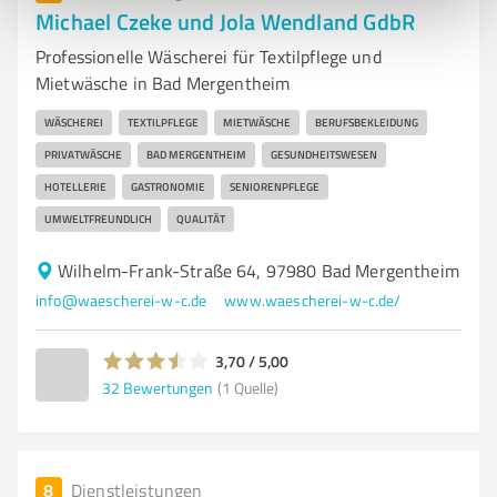
Michael Czeke und Jola Wendland GdbR
Professionelle Wäscherei für Textilpflege und
Mietwäsche in Bad Mergentheim
WÄSCHEREI
TEXTILPFLEGE
MIETWÄSCHE
BERUFSBEKLEIDUNG
PRIVATWÄSCHE
BAD MERGENTHEIM
GESUNDHEITSWESEN
HOTELLERIE
GASTRONOMIE
SENIORENPFLEGE
UMWELTFREUNDLICH
QUALITÄT
Wilhelm-Frank-Straße 64, 97980 Bad Mergentheim
info@waescherei-w-c.de
www.waescherei-w-c.de/
3,70 / 5,00
32
Bewertungen
(1 Quelle)
8
Dienstleistungen