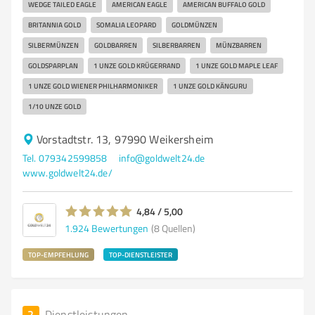
WEDGE TAILED EAGLE
AMERICAN EAGLE
AMERICAN BUFFALO GOLD
BRITANNIA GOLD
SOMALIA LEOPARD
GOLDMÜNZEN
SILBERMÜNZEN
GOLDBARREN
SILBERBARREN
MÜNZBARREN
GOLDSPARPLAN
1 UNZE GOLD KRÜGERRAND
1 UNZE GOLD MAPLE LEAF
1 UNZE GOLD WIENER PHILHARMONIKER
1 UNZE GOLD KÄNGURU
1/10 UNZE GOLD
Vorstadtstr. 13, 97990 Weikersheim
Tel. 079342599858
info@goldwelt24.de
www.goldwelt24.de/
4,84 / 5,00
1.924
Bewertungen
(8 Quellen)
TOP-EMPFEHLUNG
TOP-DIENSTLEISTER
2
Dienstleistungen