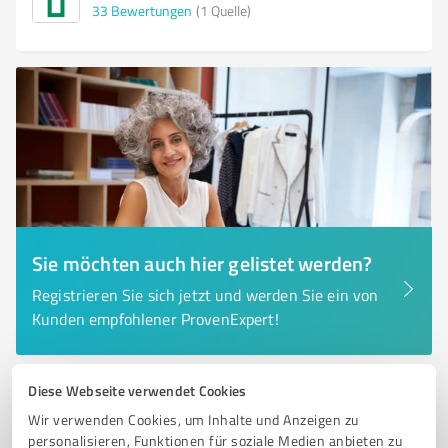
33
Bewertungen
(1 Quelle)
Sie möchten auch hier gelistet werden?
Registrieren Sie sich jetzt und werden Sie ein von
Kunden empfohlener ProvenExpert!
Diese Webseite verwendet Cookies
6
Dienstleistungen
Wir verwenden Cookies, um Inhalte und Anzeigen zu
Lettering im Stall
personalisieren, Funktionen für soziale Medien anbieten zu