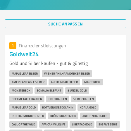
SUCHE ANPASSEN
1
Finanzdienstleistungen
Goldwelt24
Gold und Silber kaufen - gut & günstig
MAPLE LEAF SILBER
WIENER PHILHARMONIKER SILBER
AMERICAN EAGLE SILBER
ARCHE NOAH SILBER
MASTERBOX
MONSTERBOX
SOMALIA ELEFANT
5 UNZEN GOLD
EDELMETALLE KAUFEN
GOLD KAUFEN
SILBER KAUFEN
MAPLE LEAF GOLD
BOTTLENOSES DOLPHIN
KOALA GOLD
PHILHARMONIKER GOLD
KRÜGERRAND GOLD
ARCHE NOAH GOLD
CALL OF THE WILD
AFRICAN WILDLIFE
LIBERTAD GOLD
BIG FIVE SERIE