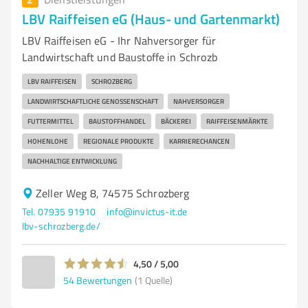
LBV Raiffeisen eG (Haus- und Gartenmarkt)
LBV Raiffeisen eG - Ihr Nahversorger für
Landwirtschaft und Baustoffe in Schrozb
LBV RAIFFEISEN
SCHROZBERG
LANDWIRTSCHAFTLICHE GENOSSENSCHAFT
NAHVERSORGER
FUTTERMITTEL
BAUSTOFFHANDEL
BÄCKEREI
RAIFFEISENMÄRKTE
HOHENLOHE
REGIONALE PRODUKTE
KARRIERECHANCEN
NACHHALTIGE ENTWICKLUNG
Zeller Weg 8, 74575 Schrozberg
Tel. 07935 91910
info@invictus-it.de
lbv-schrozberg.de/
4,50 / 5,00
54
Bewertungen
(1 Quelle)