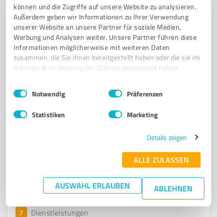
können und die Zugriffe auf unsere Website zu analysieren.
Kreative Lettering-Workshops in Markelsheim für
Außerdem geben wir Informationen zu Ihrer Verwendung
Gruppen und Einzelpersonen
unserer Website an unsere Partner für soziale Medien,
Werbung und Analysen weiter. Unsere Partner führen diese
LETTERING
WORKSHOPS
KREATIVE SCHRIFTGESTALTUNG
Informationen möglicherweise mit weiteren Daten
MARKELSHEIM
INDIVIDUELLE VERANSTALTUNGEN
STARTER-KIT
zusammen, die Sie ihnen bereitgestellt haben oder die sie im
GEBURTSTAGSFEIERN
JUNGGESELLINNENABSCHIEDE
Rahmen Ihrer Nutzung der Dienste gesammelt haben.
KREATIVE AKTIVITÄTEN
LENA BENDER
ENTSPANNTE ATMOSPHÄRE
Einwilligungsauswahl
Impressum
|
Datenschutzbestimmungen
Notwendig
Präferenzen
HANDLETTERING
Statistiken
Marketing
Kitzlesweg 15, 97980 Bad Mergentheim
letteringimstall@gmail.com
letteringimstall.de/
Details zeigen
5,00 / 5,00
ALLE ZULASSEN
20
Bewertungen
(1 Quelle)
AUSWAHL ERLAUBEN
ABLEHNEN
7
Dienstleistungen