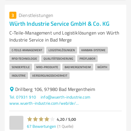
3
Dienstleistungen
Würth Industrie Service GmbH & Co. KG
C-Teile-Management und Logistiklösungen von Würth
Industrie Service in Bad Merge
C-TEILE-MANAGEMENT
LOGISTIKLÖSUNGEN
KANBAN-SYSTEME
RFID-TECHNOLOGIE
QUALITÄTSSICHERUNG
PRÜFLABOR
SONDERTEILE
MRO-PRODUKTE
BAD MERGENTHEIM
WÜRTH
INDUSTRIE
VERSORGUNGSSICHERHEIT
Drillberg 106, 97980 Bad Mergentheim
Tel. 07931 910
info@wuerth-industrie.com
www.wuerth-industrie.com/web/de/wuerthindustrie/wuerthindustrie_cteilepartner.php
4,20 / 5,00
67
Bewertungen
(1 Quelle)