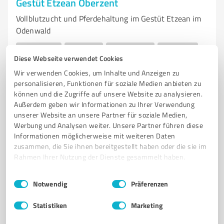
Gestüt Etzean Oberzent
Vollblutzucht und Pferdehaltung im Gestüt Etzean im
Odenwald
VOLLBLUTZUCHT
RENNPFERDE
PENSIONSSTUTEN
DECKHENGSTE
Diese Webseite verwendet Cookies
FOHLEN
JÄHRLINGE
BIOLOGISCHE LANDWIRTSCHAFT
ODENWALD
Wir verwenden Cookies, um Inhalte und Anzeigen zu
PFERDEHALTUNG
ZUCHTPHILOSOPHIE
PFERDELIEBE
personalisieren, Funktionen für soziale Medien anbieten zu
ZÜCHTERGEMEINSCHAFT
können und die Zugriffe auf unsere Website zu analysieren.
Außerdem geben wir Informationen zu Ihrer Verwendung
Ortsstraße 34, 64760 Oberzent
unserer Website an unsere Partner für soziale Medien,
Werbung und Analysen weiter. Unsere Partner führen diese
info@gestuet-etzean.de
gestuet-etzean.de/
Informationen möglicherweise mit weiteren Daten
zusammen, die Sie ihnen bereitgestellt haben oder die sie im
4,80 / 5,00
Rahmen Ihrer Nutzung der Dienste gesammelt haben.
30
Bewertungen
(1 Quelle)
Einwilligungsauswahl
Impressum
|
Datenschutzbestimmungen
Notwendig
Präferenzen
Statistiken
Marketing
7
Dienstleistungen