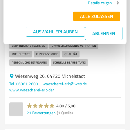
Wäscherei Erb Michelstadt
Details zeigen
Professionelle Wäscherei in Michelstadt für
ALLE ZULASSEN
Textilreinigung und Wäschepflege
WÄSCHEREI
TEXTILREINIGUNG
WÄSCHEPFLEGE
AUSWAHL ERLAUBEN
ABLEHNEN
HOL- UND BRING-SERVICE
PROFESSIONELLE REINIGUNG
EMPFINDLICHE TEXTILIEN
UMWELTSCHONENDE VERFAHREN
MICHELSTADT
KUNDENSERVICE
QUALITÄT
PERSÖNLICHE BETREUUNG
SCHNELLE BEARBEITUNG
Wiesenweg 26, 64720 Michelstadt
Tel. 06061 2600
waescherei-erb@web.de
www.waescherei-erb.de/
4,80 / 5,00
21
Bewertungen
(1 Quelle)