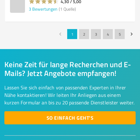
4,30 / 5,00
3
Bewertungen
(1 Quelle)
1
2
3
4
5
Keine Zeit für lange Recherchen und E-
Mails? Jetzt Angebote empfangen!
Lassen Sie sich einfach von passenden Experten in Ihrer
Nähe kontaktieren! Wir leiten Ihr Anliegen aus einem
kurzen Formular an bis zu 20 passende Dienstleister weiter.
SO EINFACH GEHT'S