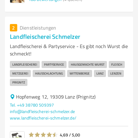
2
Dienstleistungen
Landfleischerei Schmelzer
Landfleischerei & Partyservice - Es gibt noch Wurst die
schmeckt!
LANDFLEISCHEREI
PARTYSERVICE
HAUSGEMACHTE WURST
FLEISCH
METZGEREI
HAUSSCHLACHTUNG
WITTENBERGE
LANZ
LENZEN
PRIGNITZ
Hopfenweg 12, 19309 Lanz (Prignitz)
Tel. +49 38780 509397
info@landfleischerei-schmelzer.de
www.landfleischerei-schmelzer.de/
4,69 / 5,00