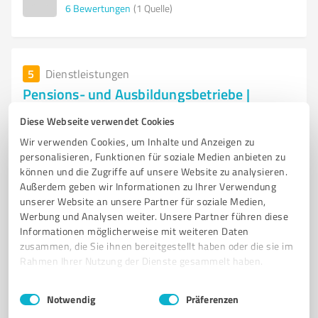
6
Bewertungen
(1 Quelle)
5
Dienstleistungen
Pensions- und Ausbildungsbetriebe |
Reitstall Lenzen A. Reu |
Diese Webseite verwendet Cookies
Professionelle Reitschule und Pferdepension im
Wir verwenden Cookies, um Inhalte und Anzeigen zu
Reitstall Lenzen in Lenzen
personalisieren, Funktionen für soziale Medien anbieten zu
können und die Zugriffe auf unsere Website zu analysieren.
REITSCHULE
PENSIONSHALTUNG
REITUNTERRICHT
PFERDEPENSION
Außerdem geben wir Informationen zu Ihrer Verwendung
REITCAMP
PFERDEPFLEGE
ANGELA REU
REITERFAHRUNG
unserer Website an unsere Partner für soziale Medien,
Werbung und Analysen weiter. Unsere Partner führen diese
PFERDEAUSBILDUNG
REITUNTERRICHT FÜR KINDER
Informationen möglicherweise mit weiteren Daten
REITUNTERRICHT FÜR ERWACHSENE
PFERDELIEBE
zusammen, die Sie ihnen bereitgestellt haben oder die sie im
Rahmen Ihrer Nutzung der Dienste gesammelt haben.
Friedrich-Ludwig-Jahn-Straße 32A, 19309 Lenzen
(Elbe)
Einwilligungsauswahl
Impressum
|
Datenschutzbestimmungen
Notwendig
Präferenzen
info@reitstall-lenzen.de
www.reitstall-lenzen.de/