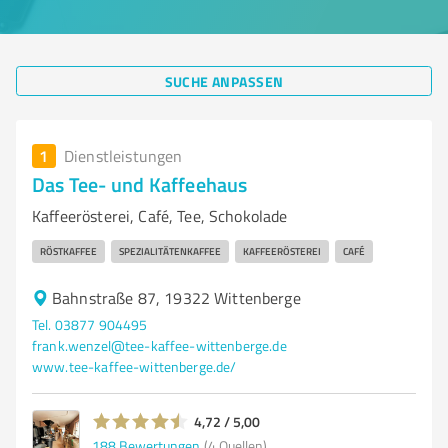
SUCHE ANPASSEN
1
Dienstleistungen
Das Tee- und Kaffeehaus
Kaffeerösterei, Café, Tee, Schokolade
RÖSTKAFFEE
SPEZIALITÄTENKAFFEE
KAFFEERÖSTEREI
CAFÉ
Bahnstraße 87, 19322 Wittenberge
Tel. 03877 904495
frank.wenzel@tee-kaffee-wittenberge.de
www.tee-kaffee-wittenberge.de/
4,72 / 5,00
188
Bewertungen
(4 Quellen)