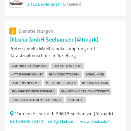
3.128
Bewertungen
(3 Quellen)
3
Dienstleistungen
Dibuka GmbH Seehausen (Altmark)
Professionelle Waldbrandbekämpfung und
Katastrophenschutz in Perleberg
WALDBRANDBEKÄMPFUNG
LANDSCHAFTSPFLEGE
KATASTROPHENSCHUTZ
BRANDSCHUTZTECHNIK
SCHULUNGEN
FEUERLÖSCHPANZER
MOBILE BAUSTRASSEN
BERGUNGSTECHNIK
SICHERHEITSDIENSTLEISTUNGEN
UMWELT- UND GESUNDHEITSSCHUTZ
PROFESSIONELLE DIENSTLEISTUNGEN
PERLEBERG
Vor dem Steintor 1, 39615 Seehausen (Altmark)
Tel. 039386 75390
info@dibuka.de
www.dibuka.de/