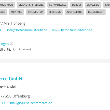
HUTZMAUER
EIGENE HERSTELLUNG
SCHWARZWALD
ROBUST
LANGLEBIG
GAR
ARBE
MONTAGE
ONLINESHOP
BERATUNG
AUSSTELLUNG
BLUMENBEET
 77749 Hohberg
26
info@betonzaun-stoehr.de
www.betonzaun-stoehr.de
ungen
(3 Quellen)
ffentlicht
erce GmbH
ne-Handel
, 77656 Offenburg
7 11
mail@oglero-ecommerce.de