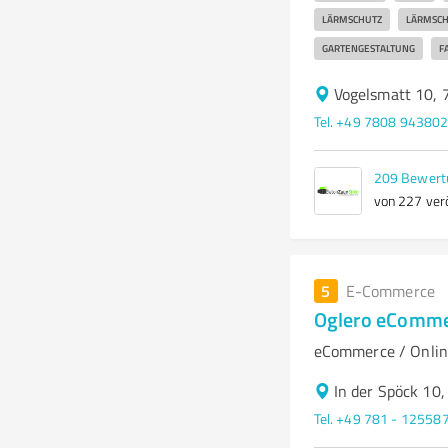
LÄRMSCHUTZ
LÄRMSC
GARTENGESTALTUNG
F
Vogelsmatt 10,
Tel. +49 7808 94380
209
Bewert
von 227 verö
5
E-Commerce
Oglero eComm
eCommerce / Onli
In der Spöck 10
Tel. +49 781 - 12558