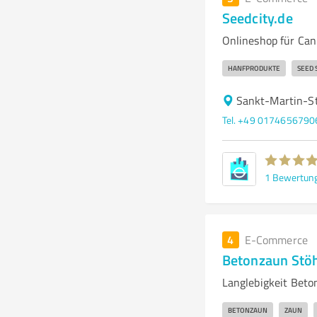
Seedcity.de
Onlineshop für Ca
HANFPRODUKTE
SEED 
Sankt-Martin-S
Tel. +49 0174656790
1
Bewertun
4
E-Commerce
Betonzaun Stö
Langlebigkeit Beto
BETONZAUN
ZAUN