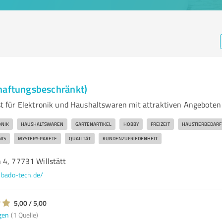
haftungsbeschränkt)
 für Elektronik und Haushaltswaren mit attraktiven Angeboten
ONIK
HAUSHALTSWAREN
GARTENARTIKEL
HOBBY
FREIZEIT
HAUSTIERBEDARF
NIS
MYSTERY-PAKETE
QUALITÄT
KUNDENZUFRIEDENHEIT
 4, 77731 Willstätt
bado-tech.de/
5,00 / 5,00
gen
(1 Quelle)