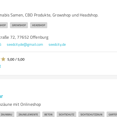
nnabis Samen, CBD Produkte, Growshop und Headshop.
SHOP
GROWSHOP
HEADSHOP
traße 72, 77652 Offenburg
6
seedcityde@gmail.com
seedcity.de
5,00 / 5,00
g
hr
nzäune mit Onlineshop
ZAUNBAU
ZAUNELEMENTE
BETON
SICHTSCHUTZ
SICHTSCHUTZZAUN
GARTE