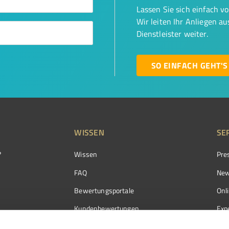
Lassen Sie sich einfach v
Wir leiten Ihr Anliegen a
Dienstleister weiter.
SO EINFACH GEHT'S
WISSEN
SE
?
Wissen
Pre
FAQ
New
Bewertungsportale
Onl
Kundenbewertungen
Exp
Kundenzufriedenheit
Exp