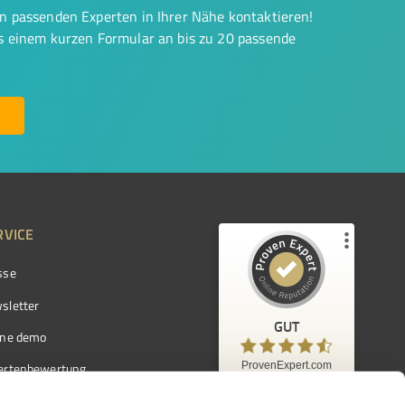
on passenden Experten in Ihrer Nähe kontaktieren!
us einem kurzen Formular an bis zu 20 passende
RVICE
sse
Kundenbewertungen und Erfahrungen zu
ProvenExpert.com
sletter
GUT
%
97
GUT
ine demo
Empfehlungen auf
ProvenExpert.com
ProvenExpert.com
5,00
/
4,42
ertenbewertung
7.103
ertenverzeichnis
Kundenbewertungen