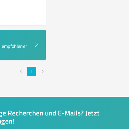
en empfohlener
1
nge Recherchen und E-Mails? Jetzt
ngen!