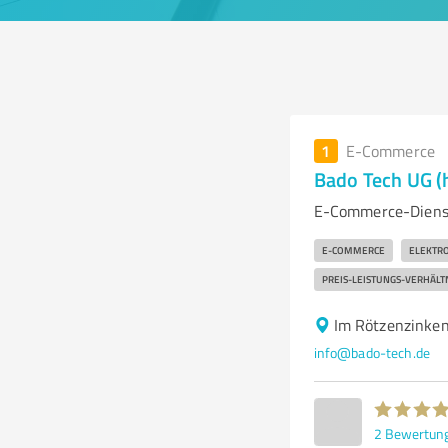
1
E-Commerce
Bado Tech UG (
E-Commerce-Dienst
E-COMMERCE
ELEKTR
PREIS-LEISTUNGS-VERHÄLT
Im Rötzenzinken
info@bado-tech.de
2
Bewertun