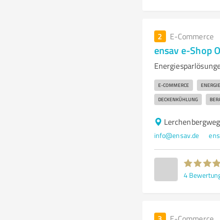
2
E-Commerce
ensav e-Shop 
Energiesparlösung
E-COMMERCE
ENERGI
DECKENKÜHLUNG
BER
Lerchenbergweg
info@ensav.de
ens
4
Bewertun
3
E-Commerce