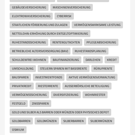
GEBÄUDEVERSICHERUNG
MASCHINENVERSICHERUNG
ELEKTRONIKVERSICHERUNG
CYBERRISK
STAATLICHEN FÖRDERUNG UND ZULAGEN
VERMÖGENSWIRKSAME LEISTUNG
NETTOLOHN-ERHÖHUNG DURCH ENTGELTOPTIMIERUNG
RUHESTANDSSICHERUNG
RENTENGUTACHTEN
PFLEGEABSICHERUNG
BETRIEBLICHE ALTERSVERSORGUNG (BAV)
RUHESTANDSPLANUNG
SCHULDENFREI WOHNEN
BAUFINANZIERUNG
DARLEHEN
KREDIT
UMSCHULDUNG
STEUERN SPAREN MIT BASISRENTE
RÜRUPRENTE
BAUSPAREN
INVESTMENTFONDS
AKTIVE VERMÖGENSVERWALTUNG
PRIVATKREDIT
RIESTERRENTE
AUSSERBÖRSLICHE BETEILIGUNG
VERMÖGENSSSICHERUNG
DIVERSIFIZIERUNG
WOHNRIESTER
FESTGELD
ZINSSPAREN
GOLD UND SILBER ALS BARREN ODER MÜNZEN ODER PHYSISCHES DEPOT
GOLDBARREN
GOLDMÜNZEN
SILBERBARREN
SILBERMÜNZEN
OSMIUM