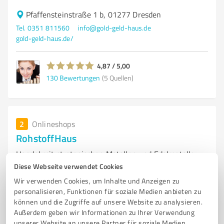
Pfaffensteinstraße 1 b, 01277 Dresden
Tel. 0351 811560
info@gold-geld-haus.de
gold-geld-haus.de/
4,87 / 5,00
130
Bewertungen
(5 Quellen)
2
Onlineshops
RohstoffHaus
Handel mit strategischen Metallen und Edelmetalle
Diese Webseite verwendet Cookies
ALTERNATIVES INVESTMENT
SELTENE ERDEN
EDELMETALLE
Wir verwenden Cookies, um Inhalte und Anzeigen zu
SACHWERTE
PLATINGRUPPENMETALLE
PLATINMETALLE
personalisieren, Funktionen für soziale Medien anbieten zu
können und die Zugriffe auf unsere Website zu analysieren.
TECHNOLOGIEMETALLE
INDUSTRIEMETALLE
GOLD
SILBER
Außerdem geben wir Informationen zu Ihrer Verwendung
PLATIN
GALLIUM
PALLADIUM
unserer Website an unsere Partner für soziale Medien,