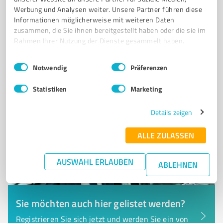
Werbung und Analysen weiter. Unsere Partner führen diese
Ringstr.30, 01468 Moritzburg
Informationen möglicherweise mit weiteren Daten
Tel. +49 176 50522929
office@rohstoffhaus.com
zusammen, die Sie ihnen bereitgestellt haben oder die sie im
www.rohstoffhaus.com
Rahmen Ihrer Nutzung der Dienste gesammelt haben.
Einwilligungsauswahl
Impressum
|
Datenschutzbestimmungen
4,91 / 5,00
Notwendig
Präferenzen
19
Bewertungen
(2 Quellen)
Statistiken
Marketing
Details zeigen
ALLE ZULASSEN
AUSWAHL ERLAUBEN
ABLEHNEN
Sie möchten auch hier gelistet werden?
Registrieren Sie sich jetzt und werden Sie ein von