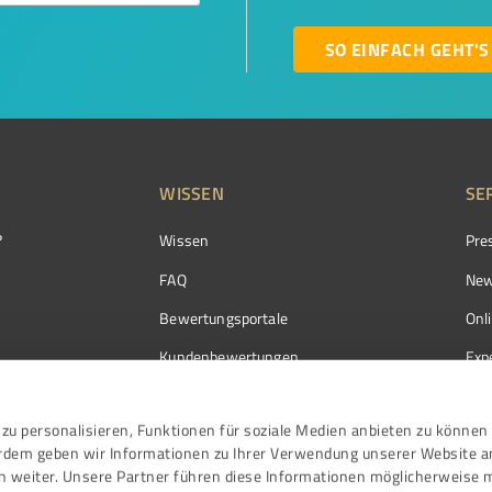
SO EINFACH GEHT'S
WISSEN
SE
?
Wissen
Pre
FAQ
New
Bewertungsportale
Onl
Kundenbewertungen
Exp
Kundenzufriedenheit
Exp
zu personalisieren, Funktionen für soziale Medien anbieten zu können 
Bewertungs­richtlinien
erdem geben wir Informationen zu Ihrer Verwendung unserer Website a
Events
n weiter. Unsere Partner führen diese Informationen möglicherweise 