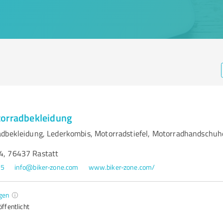
torradbekleidung
dbekleidung, Lederkombis, Motorradstiefel, Motorradhandschuh
 4, 76437 Rastatt
15
info@biker-zone.com
www.biker-zone.com/
gen
ffentlicht