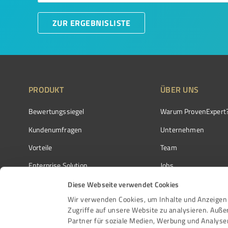
ZUR ERGEBNISLISTE
PRODUKT
ÜBER UNS
Bewertungssiegel
Warum ProvenExpert
Kundenumfragen
Unternehmen
Vorteile
Team
Enterprise Solution
Jobs
Partnerprogramm
Kundenstimmen
Diese Webseite verwendet Cookies
Wir verwenden Cookies, um Inhalte und Anzeigen 
Auszeichnungen
Kontakt
Zugriffe auf unsere Website zu analysieren. Auß
Partner für soziale Medien, Werbung und Analyse