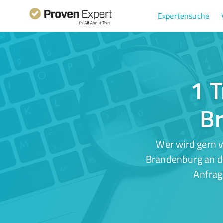
Expertensuche
1 T
Br
Wer wird gern v
Brandenburg an de
Anfrag