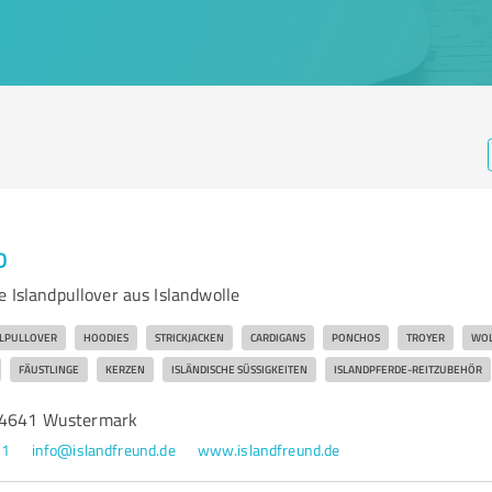
D
e Islandpullover aus Islandwolle
LPULLOVER
HOODIES
STRICKJACKEN
CARDIGANS
PONCHOS
TROYER
WOL
FÄUSTLINGE
KERZEN
ISLÄNDISCHE SÜSSIGKEITEN
ISLANDPFERDE-REITZUBEHÖR
 14641 Wustermark
11
info@islandfreund.de
www.islandfreund.de