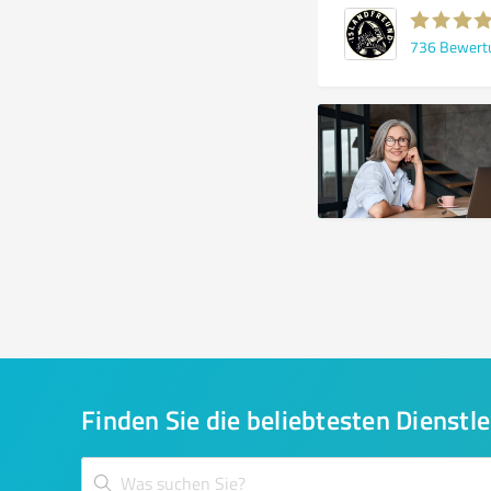
736
Bewert
Finden Sie die beliebtesten Dienstle