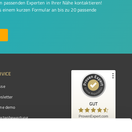
on passenden Experten in Ihrer Nähe kontaktieren!
us einem kurzen Formular an bis zu 20 passende
RVICE
sse
Kundenbewertungen und Erfahrungen zu
ProvenExpert.com
sletter
GUT
%
97
GUT
ine demo
Empfehlungen auf
ProvenExpert.com
ProvenExpert.com
5,00
/
4,42
ertenbewertung
7.103
ertenverzeichnis
Kundenbewertungen