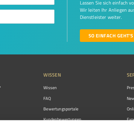
Lassen Sie sich einfach v
Wir leiten Ihr Anliegen a
Dienstleister weiter.
SO EINFACH GEHT'S
WISSEN
SE
?
Wissen
Pre
FAQ
New
Bewertungsportale
Onl
Kundenbewertungen
Exp
Kundenzufriedenheit
Exp