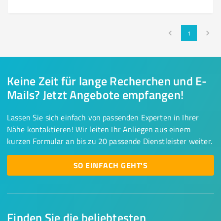
1
Keine Zeit für lange Recherchen und E-
Mails? Jetzt Angebote empfangen!
Lassen Sie sich einfach von passenden Experten in Ihrer
Nähe kontaktieren! Wir leiten Ihr Anliegen aus einem
kurzen Formular an bis zu 20 passende Dienstleister weiter.
SO EINFACH GEHT'S
Finden Sie die beliebtesten