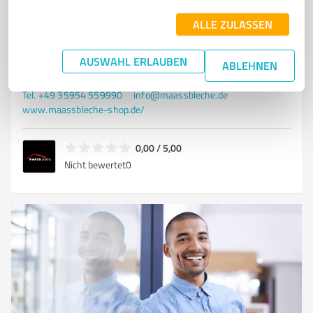
WANDPROFILE
KANTTEILE
DACHZUBEHÖR
SCHRAUBEN
ALLE ZULASSEN
ANTIKONDENSBESCHICHTUNG
LIEFERUNG DEUTSCHLANDWEIT
BERATUNG DACHBAU
AUSWAHL ERLAUBEN
ABLEHNEN
Dresdener Straße 27, 01909 Großharthau
Tel. +49 35954 559990
info@maassbleche.de
www.maassbleche-shop.de/
0,00 / 5,00
Nicht bewertet
0