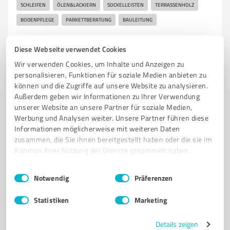
SCHLEIFEN
ÖLEN&LACKIERN
SOCKELLEISTEN
TERRASSENHOLZ
BODENPFLEGE
PARKETTBERATUNG
BAULEITUNG
Riegelplatz 2B, 01139 Dresden
Diese Webseite verwendet Cookies
Tel. +49 3518951874
dresden@kaditzianer.de
Wir verwenden Cookies, um Inhalte und Anzeigen zu
www.kaditzianer.de/
personalisieren, Funktionen für soziale Medien anbieten zu
können und die Zugriffe auf unsere Website zu analysieren.
0,00 / 5,00
Außerdem geben wir Informationen zu Ihrer Verwendung
unserer Website an unsere Partner für soziale Medien,
Nicht bewertet
0
Werbung und Analysen weiter. Unsere Partner führen diese
Informationen möglicherweise mit weiteren Daten
zusammen, die Sie ihnen bereitgestellt haben oder die sie im
Rahmen Ihrer Nutzung der Dienste gesammelt haben.
5
Dienstleistungen
Maass Bleche UG (haftungsbeschränkt)
Einwilligungsauswahl
Impressum
|
Datenschutzbestimmungen
Notwendig
Präferenzen
Trapezbleche, Stehfalz, Dachbleche, Wandprofile,
Zubehör
Statistiken
Marketing
TRAPEZBLECHE KAUFEN
STEHFALZ DACHPANEELE
DACHBLECHE
Details zeigen