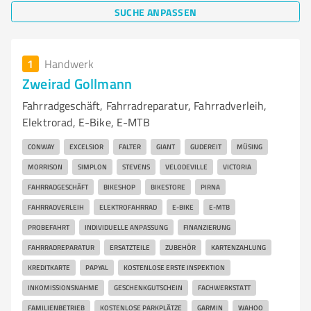
SUCHE ANPASSEN
1
Handwerk
Zweirad Gollmann
Fahrradgeschäft, Fahrradreparatur, Fahrradverleih,
Elektrorad, E-Bike, E-MTB
CONWAY
EXCELSIOR
FALTER
GIANT
GUDEREIT
MÜSING
MORRISON
SIMPLON
STEVENS
VELODEVILLE
VICTORIA
FAHRRADGESCHÄFT
BIKESHOP
BIKESTORE
PIRNA
FAHRRADVERLEIH
ELEKTROFAHRRAD
E-BIKE
E-MTB
PROBEFAHRT
INDIVIDUELLE ANPASSUNG
FINANZIERUNG
FAHRRADREPARATUR
ERSATZTEILE
ZUBEHÖR
KARTENZAHLUNG
KREDITKARTE
PAPYAL
KOSTENLOSE ERSTE INSPEKTION
INKOMISSIONSNAHME
GESCHENKGUTSCHEIN
FACHWERKSTATT
FAMILIENBETRIEB
KOSTENLOSE PARKPLÄTZE
GARMIN
WAHOO