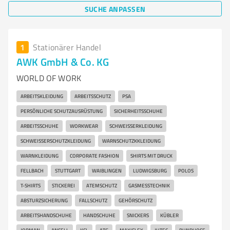
SUCHE ANPASSEN
1
Stationärer Handel
AWK GmbH & Co. KG
WORLD OF WORK
ARBEITSKLEIDUNG
ARBEITSSCHUTZ
PSA
PERSÖNLICHE SCHUTZAUSRÜSTUNG
SICHERHEITSSCHUHE
ARBEITSSCHUHE
WORKWEAR
SCHWEISSERKLEIDUNG
SCHWEISSERSCHUTZKLEIDUNG
WARNSCHUTZKKLEIDUNG
WARNKLEIDUNG
CORPORATE FASHION
SHIRTS MIT DRUCK
FELLBACH
STUTTGART
WAIBLINGEN
LUDWIGSBURG
POLOS
T-SHIRTS
STICKEREI
ATEMSCHUTZ
GASMESSTECHNIK
ABSTURZSICHERUNG
FALLSCHUTZ
GEHÖRSCHUTZ
ARBEITSHANDSCHUHE
HANDSCHUHE
SNICKERS
KÜBLER