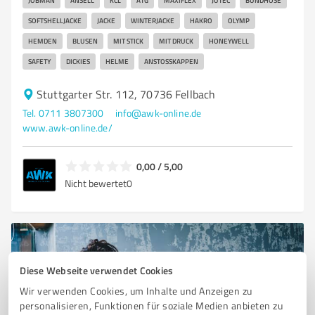
JOBMAN
ANSELL
KCL
ATG
MAXIFLEX
JUTEC
BUNDHOSE
SOFTSHELLJACKE
JACKE
WINTERJACKE
HAKRO
OLYMP
HEMDEN
BLUSEN
MIT STICK
MIT DRUCK
HONEYWELL
SAFETY
DICKIES
HELME
ANSTOSSKAPPEN
Stuttgarter Str. 112, 70736 Fellbach
Tel. 0711 3807300
info@awk-online.de
www.awk-online.de/
0,00 / 5,00
Nicht bewertet
0
Diese Webseite verwendet Cookies
Wir verwenden Cookies, um Inhalte und Anzeigen zu
personalisieren, Funktionen für soziale Medien anbieten zu