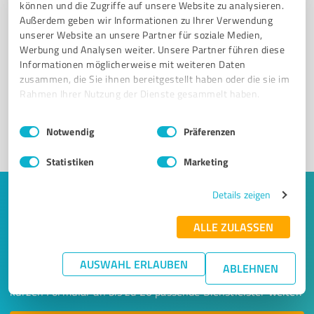
können und die Zugriffe auf unsere Website zu analysieren.
Außerdem geben wir Informationen zu Ihrer Verwendung
unserer Website an unsere Partner für soziale Medien,
Sie möchten auch hier gelistet werden?
Werbung und Analysen weiter. Unsere Partner führen diese
Informationen möglicherweise mit weiteren Daten
Registrieren Sie sich jetzt und werden Sie ein von
zusammen, die Sie ihnen bereitgestellt haben oder die sie im
Kunden empfohlener ProvenExpert!
Rahmen Ihrer Nutzung der Dienste gesammelt haben.
Einwilligungsauswahl
Impressum
|
Datenschutzbestimmungen
Notwendig
Präferenzen
1
Statistiken
Marketing
Details zeigen
Keine Zeit für lange Recherchen und E-
Mails? Jetzt Angebote empfangen!
ALLE ZULASSEN
Lassen Sie sich einfach von passenden Experten in Ihrer
AUSWAHL ERLAUBEN
ABLEHNEN
Nähe kontaktieren! Wir leiten Ihr Anliegen aus einem
kurzen Formular an bis zu 20 passende Dienstleister weiter.