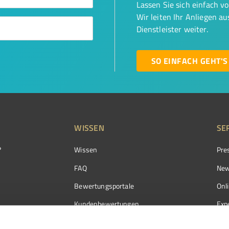
Lassen Sie sich einfach v
Wir leiten Ihr Anliegen a
Dienstleister weiter.
SO EINFACH GEHT'S
WISSEN
SE
?
Wissen
Pre
FAQ
New
Bewertungsportale
Onl
Kundenbewertungen
Exp
Kundenzufriedenheit
Exp