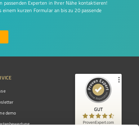
on passenden Experten in Ihrer Nähe kontaktieren!
us einem kurzen Formular an bis zu 20 passende
RVICE
sse
Kundenbewertungen und Erfahrungen zu
ProvenExpert.com
sletter
GUT
%
97
GUT
ine demo
Empfehlungen auf
ProvenExpert.com
ProvenExpert.com
5,00
/
4,42
ertenbewertung
7.103
ertenverzeichnis
Kundenbewertungen