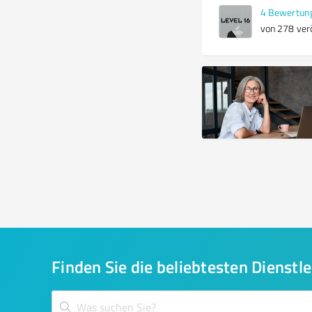
4
Bewertun
von 278 verö
Finden Sie die beliebtesten Dienstle