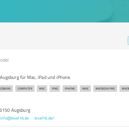
andel
 Augsburg für Mac, iPad und iPhone.
GSBURG
COMPUTER
MAC
IPAD
IPHONE
IMAC
MACBOOK PRO
MACB
86150 Augsburg
info@level16.de
level16.de/