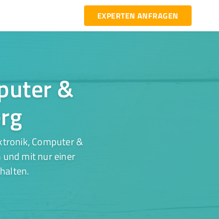
EXPERTEN ANFRAGEN
mputer &
erg
ektronik, Computer &
 und mit nur einer
halten.