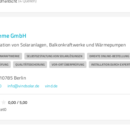
(4 Quellen)
ffentlicht
steme GmbH
llation von Solaranlagen, Balkonkraftwerke und Wärmepumpen
ONKRAFTWERKE
SELBSTGESTALTUNG VON SOLARLÖSUNGEN
DIREKTE ONLINE-BESTELLUNG
ÜFUNG
QUALITÄTSSICHERUNG
VOR-ORT ÜBERPRÜFUNG
INSTALLATION DURCH EXPERT
 10785 Berlin
0
info@vindsolar.de
vind.de
0,00 / 5,00
tet
0