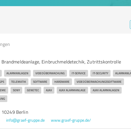
ungen
, Brandmeldeanlage, Einbruchmeldetechik, Zutrittskontrolle
ALARMANLAGEN
VIDEOÜBERWACHUNG
IT-SERVICE
IT-SECURITY
ALARMANLA
GPS
TELEMATIK
SOFTWARE
HARDWARE
VIDEOÜBERWACHUNGSSOFTWARE
TEME
SONY
GENETEC
AJAX
AJAX ALARMANLAGE
AJAX ALARMALAGEN
UNG
 10249 Berlin
4
info@graef-gruppe.de
www.graef-gruppe.de/