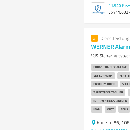
11.540
Bew
von 11.603 v
2
Dienstleistun
WERNER Alarm 
VdS Sicherheitstec
EINBRUCHMELDEANLAGE
VDS KONFORM
FENSTE
PROFILZYLINDER
SCHL
ZUTRITTSKONTROLLEN
INTERVENTIONSPARTNER
IKON
OBST
ABUS
Kantstr. 86, 10