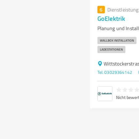
6
Dienstleistun
GoElektrik
Planung und Insta
WALLBOX INSTALLATION
LADESTATIONEN
Wittstockerstra
Tel. 03029364142
Nicht bewer