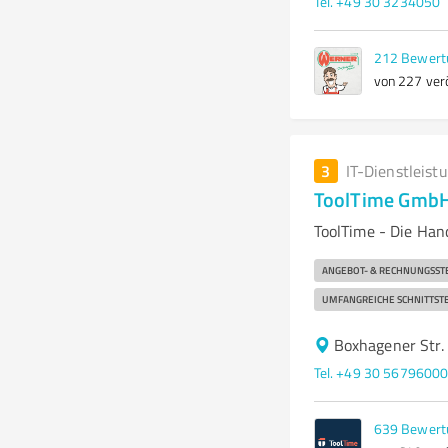
Tel. +49 30 3234050
212
Bewert
von 227 verö
3
IT-Dienstleist
ToolTime Gmb
ToolTime - Die Ha
ANGEBOT- & RECHNUNGSST
UMFANGREICHE SCHNITTSTE
Boxhagener Str.
Tel. +49 30 5679600
639
Bewert