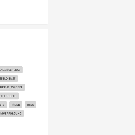
ANGENSCHLOSS
SSELDIENST
CHERHEITSNEBEL
ELEITSTELLE
UTE
JÄGER
ASSA
RMVERFOLGUNG