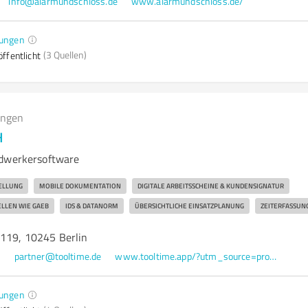
info@alarmundschloss.de
www.alarmundschloss.de/
ungen
(3 Quellen)
ffentlicht
ungen
H
ndwerkersoftware
ELLUNG
MOBILE DOKUMENTATION
DIGITALE ARBEITSSCHEINE & KUNDENSIGNATUR
LLEN WIE GAEB
IDS & DATANORM
ÜBERSICHTLICHE EINSATZPLANUNG
ZEITERFASSUN
 119, 10245 Berlin
0
partner@tooltime.de
www.tooltime.app/?utm_source=provenexpert
ungen