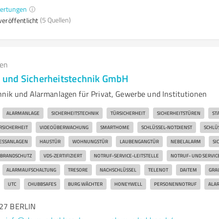
ertungen
(5 Quellen)
eröffentlicht
gen
und Sicherheitstechnik GmbH
hnik und Alarmanlagen für Privat, Gewerbe und Institutionen
ALARMANLAGE
SICHERHEITSTECHNIK
TÜRSICHERHEIT
SICHERHEITSTÜREN
ST
RSICHERHEIT
VIDEOÜBERWACHUNG
SMARTHOME
SCHLÜSSEL-NOTDIENST
SCHLÜ
IESSANLAGEN
HAUSTÜR
WOHNUNGSTÜR
LAUBENGANGTÜR
NEBELALARM
SI
BRANDSCHUTZ
VDS-ZERTIFIZIERT
NOTRUF-SERVICE-LEITSTELLE
NOTRUF- UND SERVIC
ALARMAUFSCHALTUNG
TRESORE
NACHSCHLÜSSEL
TELENOT
DAITEM
GRA
UTC
CHUBBSAFES
BURG WÄCHTER
HONEYWELL
PERSONENNOTRUF
ALA
627 BERLIN