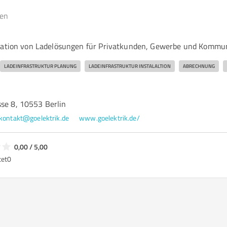
gen
llation von Ladelösungen für Privatkunden, Gewerbe und Komm
LADEINFRASTRUKTUR PLANUNG
LADEINFRASTRUKTUR INSTALALTION
ABRECHNUNG
sse 8, 10553 Berlin
kontakt@goelektrik.de
www.goelektrik.de/
0,00 / 5,00
tet
0