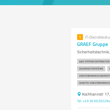
1
IT-Dienstleist
GRAEF Gruppe
Sicherheitstechnik
AJAX SYSTEMS DISTRIBUTOR
SICHERHEITSSYSTEME
VIDEOÜBERWACHUNGSSYS
GENETEC VIDEOÜBERWACH
Kochhannstr 17,
Tel. +49 30 6920229