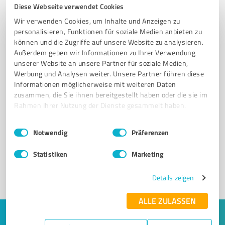
Diese Webseite verwendet Cookies
Wir verwenden Cookies, um Inhalte und Anzeigen zu
personalisieren, Funktionen für soziale Medien anbieten zu
können und die Zugriffe auf unsere Website zu analysieren.
Außerdem geben wir Informationen zu Ihrer Verwendung
unserer Website an unsere Partner für soziale Medien,
Werbung und Analysen weiter. Unsere Partner führen diese
Informationen möglicherweise mit weiteren Daten
zusammen, die Sie ihnen bereitgestellt haben oder die sie im
Rahmen Ihrer Nutzung der Dienste gesammelt haben.
Sie möchten auch hier gelistet werden?
Registrieren Sie sich jetzt und werden Sie ein von
Einwilligungsauswahl
Impressum
|
Datenschutzbestimmungen
Notwendig
Präferenzen
Kunden empfohlener ProvenExpert!
Statistiken
Marketing
1
Details zeigen
ALLE ZULASSEN
Keine Zeit für lange Recherchen und E-