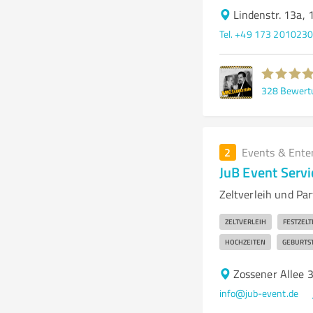
Lindenstr. 13a,
Tel. +49 173 201023
328
Bewert
2
Events & Ente
JuB Event Servi
Zeltverleih und Pa
ZELTVERLEIH
FESTZELT
HOCHZEITEN
GEBURTS
Zossener Allee 
info@jub-event.de