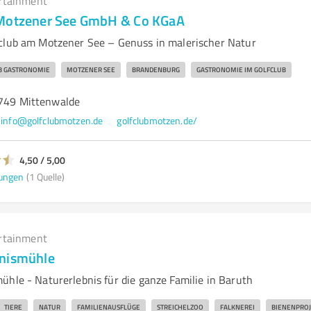
rtainment
 Motzener See GmbH & Co KGaA
club am Motzener See – Genuss in malerischer Natur
B GASTRONOMIE
MOTZENER SEE
BRANDENBURG
GASTRONOMIE IM GOLFCLUB
5749 Mittenwalde
info@golfclubmotzen.de
golfclubmotzen.de/
4,50 / 5,00
ungen
(1 Quelle)
rtainment
nnismühle
ühle - Naturerlebnis für die ganze Familie in Baruth
TIERE
NATUR
FAMILIENAUSFLÜGE
STREICHELZOO
FALKNEREI
BIENENPROJ