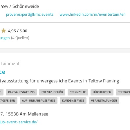
 14947 Schöneweide
0
provenexpert@kmc.events
www.linkedin.com/in/eventertain/en
4,95 / 5,00
ungen
(4 Quellen)
rtainment
ce
rtyausstattung für unvergessliche Events in Teltow Fläming
E
PARTYAUSSTATTUNG
EVENTZUBEHÖR
STERNZELTE
HÜPFBURGEN
TELTOW 
TAGSFEIERN
AUF- UND ABBAUSERVICE
KUNDENSERVICE
VERANSTALTUNGEN
37, 15838 Am Mellensee
jub-event-service.de/