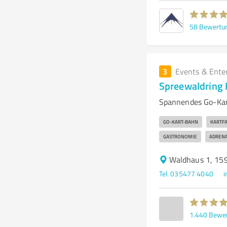
58
Bewertu
3
Events & Ente
Spreewaldring
Spannendes Go-Kar
GO-KART-BAHN
KARTF
GASTRONOMIE
ADRENA
Waldhaus 1, 15
Tel. 035477 4040
i
1.440
Bewe