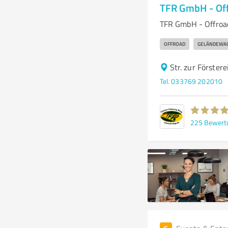
TFR GmbH - Of
TFR GmbH - Offroad
OFFROAD
GELÄNDEWA
Str. zur Förster
Tel. 033769 202010
225
Bewert