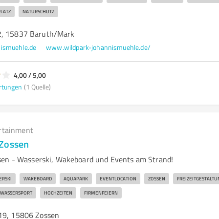
PLATZ
NATURSCHUTZ
2, 15837 Baruth/Mark
nismuehle.de
www.wildpark-johannismuehle.de/
4,00 / 5,00
rtungen
(1 Quelle)
rtainment
 Zossen
sen - Wasserski, Wakeboard und Events am Strand!
ERSKI
WAKEBOARD
AQUAPARK
EVENTLOCATION
ZOSSEN
FREIZEITGESTALTU
WASSERSPORT
HOCHZEITEN
FIRMENFEIERN
19, 15806 Zossen