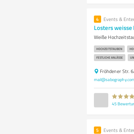
4
Events & Ente
Losters weisse
Weiße Hochzeitsta
HOCHZEITSTAUBEN
HO
FESTLICHE ANLÄSSE
UN
Fröhdener Str. 
mail@sabography.co
45
Bewertu
5
Events & Ente