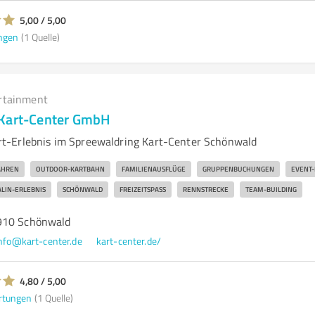
5,00 / 5,00
ngen
(1 Quelle)
rtainment
 Kart-Center GmbH
t-Erlebnis im Spreewaldring Kart-Center Schönwald
AHREN
OUTDOOR-KARTBAHN
FAMILIENAUSFLÜGE
GRUPPENBUCHUNGEN
EVENT-
LIN-ERLEBNIS
SCHÖNWALD
FREIZEITSPASS
RENNSTRECKE
TEAM-BUILDING
910 Schönwald
nfo@kart-center.de
kart-center.de/
4,80 / 5,00
rtungen
(1 Quelle)