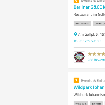
6
Events & Ente
Berliner G&CC
Restaurant im Golf
RESTAURANT
GOLFCLU
Am Golfpl. 5, 1
Tel. 033769 50130
288
Bewert
7
Events & Ente
Wildpark Joha
Wildpark Johannism
WILDPARK
BARUTH