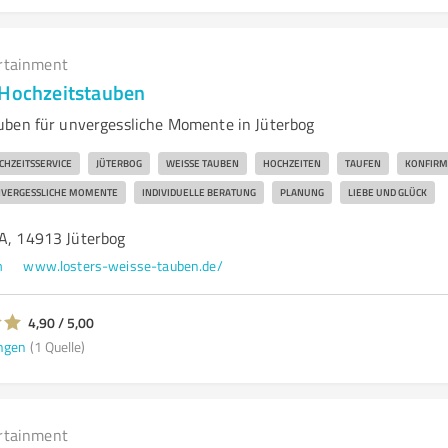
rtainment
 Hochzeitstauben
uben für unvergessliche Momente in Jüterbog
CHZEITSSERVICE
JÜTERBOG
WEISSE TAUBEN
HOCHZEITEN
TAUFEN
KONFIRM
VERGESSLICHE MOMENTE
INDIVIDUELLE BERATUNG
PLANUNG
LIEBE UND GLÜCK
6A, 14913 Jüterbog
m
www.losters-weisse-tauben.de/
4,90 / 5,00
ngen
(1 Quelle)
rtainment