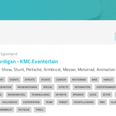
rtainment
Cardigan - KMC.Eventertain
Show, Stunt, Peitsche, Armbrust, Messer, Motorrad, Animation
ENT
EVENTS
EFFEKTE
STUNTS
COMEDY
MOTORRAD
BIKE
HARLEY
DERATION
MODERATIONEN
SPECIAL
EFFECTS
INTERAKTION
ENTERTAINMEN
G
NERVENKITZEL
TEAMBUILDING
KEYNOTE
SPEAKER
VOICE
ACTOR
HOLLYWOOD
EVENTERTAIN
TEAM
TARGET
STUNTILLUSIONS
KMC
KLI
ARMBRUST
PEITSCHE
THRILL