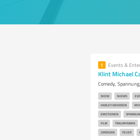
1
Events & Ente
Klint Michael 
Comedy, Spannung, 
SHOW
SHOWS
EV
HARLEY-DAVIDSON
MO
EMOTIONEN
SPANNUN
FILM
TRAUMFABRIK
CARDIGAN
FEUER