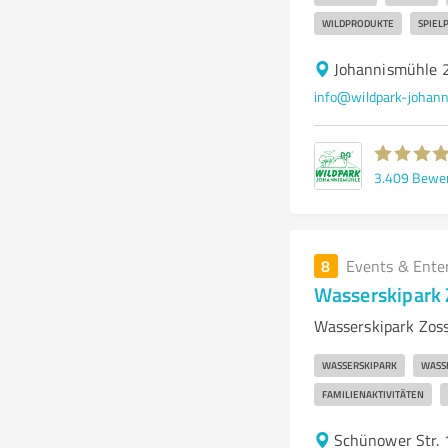
WILDPRODUKTE
SPIEL
Johannismühle 
info@wildpark-johan
3.409
Bewe
8
Events & Ente
Wasserskipark
Wasserskipark Zos
WASSERSKIPARK
WASS
FAMILIENAKTIVITÄTEN
Schünower Str. 