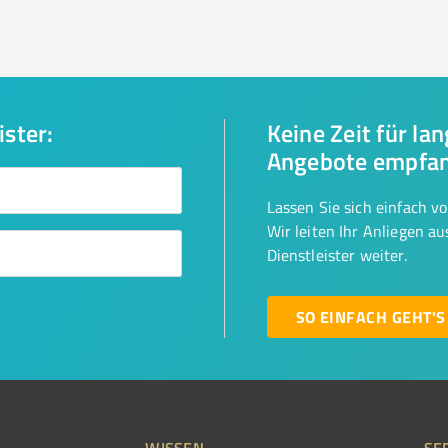
ister:
Keine Zeit für la
Angebote empfa
Lassen Sie sich einfach v
Wir leiten Ihr Anliegen a
Dienstleister weiter.
SO EINFACH GEHT'S
WISSEN
SE