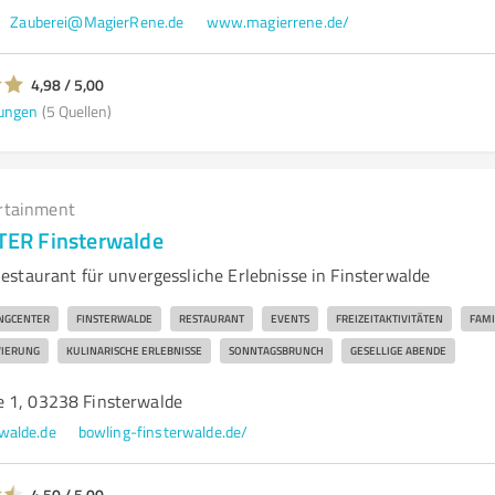
Zauberei@MagierRene.de
www.magierrene.de/
4,98 / 5,00
ungen
(5 Quellen)
rtainment
ER Finsterwalde
staurant für unvergessliche Erlebnisse in Finsterwalde
NGCENTER
FINSTERWALDE
RESTAURANT
EVENTS
FREIZEITAKTIVITÄTEN
FAMI
VIERUNG
KULINARISCHE ERLEBNISSE
SONNTAGSBRUNCH
GESELLIGE ABENDE
 1, 03238 Finsterwalde
walde.de
bowling-finsterwalde.de/
4,50 / 5,00