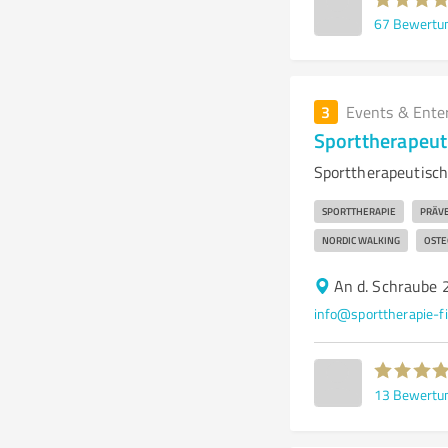
67
Bewertu
3
Events & Ente
Sporttherapeut
Sporttherapeutisch
SPORTTHERAPIE
PRÄV
NORDIC WALKING
OSTE
An d. Schraube 
info@sporttherapie-f
13
Bewertu