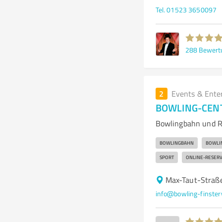
Tel. 01523 3650097
288
Bewert
2
Events & Ente
BOWLING-CENT
Bowlingbahn und Re
BOWLINGBAHN
BOWLI
SPORT
ONLINE-RESER
Max-Taut-Straße
info@bowling-finster