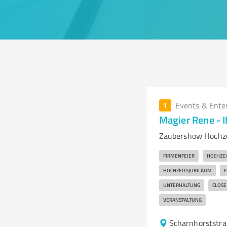
1
Events & Ente
Magier Rene - I
Zaubershow Hochzei
FIRMENFEIER
HOCHZEI
HOCHZEITSJUBILÄUM
F
UNTERHALTUNG
CLOSE
VERANSTALTUNG
Scharnhorststra