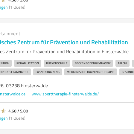
ngen
(1 Quelle)
rtainment
isches Zentrum für Prävention und Rehabilitation
es Zentrum für Prävention und Rehabilitation in Finsterwalde
ENTION
REHABILITATION
RÜCKENSCHULE
BECKENBODENGYMNASTIK
TAI CHI
OPOROSEGYMNASTIK
FASZIENTRAINING
MEDIZINISCHE TRAININGSTHERAPIE
GESUND
26, 03238 Finsterwalde
insterwalde.de
www.sporttherapie-finsterwalde.de/
4,60 / 5,00
ngen
(1 Quelle)