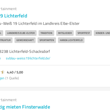
rtainment
9 Lichterfeld
u-Weiß 19 Lichterfeld im Landkreis Elbe-Elster
LANDKREIS ELBE-ELSTER
TRADITION
MITGLIEDER
SPORTFEST
KINDER- UN
STRUKTUR
GEMEINSCHAFT
SPORTARTEN
HANSA LICHTERFELD
03238 Lichterfeld-Schacksdorf
e
svblau-weiss19lichterfeld.de/
4,40 / 5,00
gen
(1 Quelle)
rtainment
ig mieten Finsterwalde