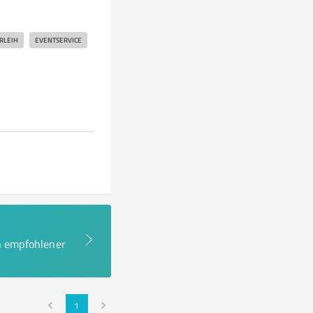
RLEIH
EVENTSERVICE
en empfohlener
1