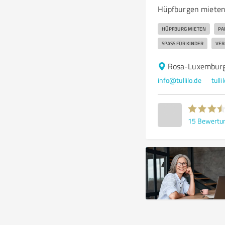
Hüpfburgen mieten 
HÜPFBURG MIETEN
PA
SPASS FÜR KINDER
VER
Rosa-Luxemburg
info@tullilo.de
tulli
15
Bewertu