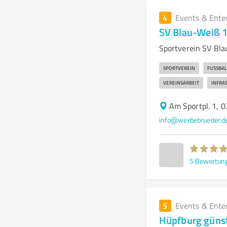
4
Events & Ente
SV Blau-Weiß 1
Sportverein SV Bla
SPORTVEREIN
FUSSBALL
VEREINSARBEIT
INFRA
Am Sportpl. 1, 
info@werbebrueder.d
5
Bewertun
5
Events & Ente
Hüpfburg günst