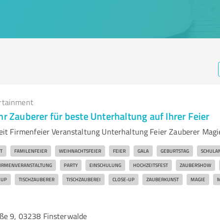
rtainment
hr Zauberer für beste Unterhaltung auf Ihrer Feier
t Firmenfeier Veranstaltung Unterhaltung Feier Zauberer Magi
T
FAMILENFEIER
WEIHNACHTSFEIER
FEIER
GALA
GEBURTSTAG
SCHULA
IRMENVERANSTALTUNG
PARTY
EINSCHULUNG
HOCHZEITSFEST
ZAUBERSHOW
 UP
TISCHZAUBERER
TISCHZAUBEREI
CLOSE-UP
ZAUBERKUNST
MAGIE
M
ße 9, 03238 Finsterwalde