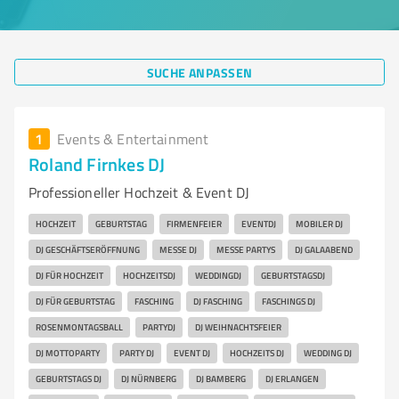
SUCHE ANPASSEN
1
Events & Entertainment
Roland Firnkes DJ
Professioneller Hochzeit & Event DJ
HOCHZEIT
GEBURTSTAG
FIRMENFEIER
EVENTDJ
MOBILER DJ
DJ GESCHÄFTSERÖFFNUNG
MESSE DJ
MESSE PARTYS
DJ GALAABEND
DJ FÜR HOCHZEIT
HOCHZEITSDJ
WEDDINGDJ
GEBURTSTAGSDJ
DJ FÜR GEBURTSTAG
FASCHING
DJ FASCHING
FASCHINGS DJ
ROSENMONTAGSBALL
PARTYDJ
DJ WEIHNACHTSFEIER
DJ MOTTOPARTY
PARTY DJ
EVENT DJ
HOCHZEITS DJ
WEDDING DJ
GEBURTSTAGS DJ
DJ NÜRNBERG
DJ BAMBERG
DJ ERLANGEN