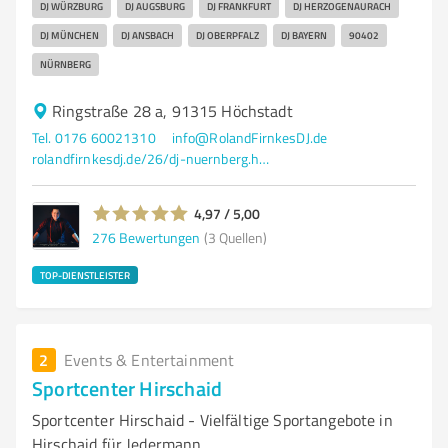
DJ WÜRZBURG
DJ AUGSBURG
DJ FRANKFURT
DJ HERZOGENAURACH
DJ MÜNCHEN
DJ ANSBACH
DJ OBERPFALZ
DJ BAYERN
90402
NÜRNBERG
Ringstraße 28 a, 91315 Höchstadt
Tel. 0176 60021310
info@RolandFirnkesDJ.de
rolandfirnkesdj.de/26/dj-nuernberg.html
4,97 / 5,00
276
Bewertungen
(3 Quellen)
TOP-DIENSTLEISTER
2
Events & Entertainment
Sportcenter Hirschaid
Sportcenter Hirschaid - Vielfältige Sportangebote in
Hirschaid für Jedermann