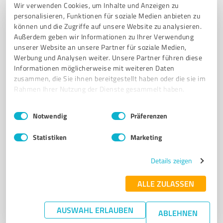
Wir verwenden Cookies, um Inhalte und Anzeigen zu
Musikstudio Ekkehard Koch
personalisieren, Funktionen für soziale Medien anbieten zu
Musikunterricht und Livemusik im Musikstudio
können und die Zugriffe auf unsere Website zu analysieren.
Ekkehard Koch in Weisendorf
Außerdem geben wir Informationen zu Ihrer Verwendung
unserer Website an unsere Partner für soziale Medien,
MUSIKSCHULE
MUSIKUNTERRICHT
KLAVIER
KEYBOARD
Werbung und Analysen weiter. Unsere Partner führen diese
Informationen möglicherweise mit weiteren Daten
AKKORDEON
KIRCHENORGEL
LIVEMUSIK
HOCHZEITSMUSIK
zusammen, die Sie ihnen bereitgestellt haben oder die sie im
KINDER-PARTYBAND
NOTENSATZ
ARRANGEMENTS
Rahmen Ihrer Nutzung der Dienste gesammelt haben.
MUSIK FÜR VERANSTALTUNGEN
Einwilligungsauswahl
Impressum
|
Datenschutzbestimmungen
Notwendig
Präferenzen
Flurstraße 6, 91085 Weisendorf
info@ekkehard-koch.de
www.ekkehard-koch.de/
Statistiken
Marketing
Details zeigen
5,00 / 5,00
4
Bewertungen
(1 Quelle)
ALLE ZULASSEN
AUSWAHL ERLAUBEN
ABLEHNEN
5
Events & Entertainment