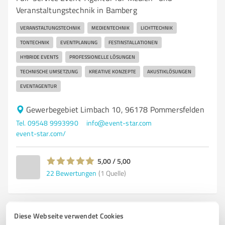
Veranstaltungstechnik in Bamberg
VERANSTALTUNGSTECHNIK
MEDIENTECHNIK
LICHTTECHNIK
TONTECHNIK
EVENTPLANUNG
FESTINSTALLATIONEN
HYBRIDE EVENTS
PROFESSIONELLE LÖSUNGEN
TECHNISCHE UMSETZUNG
KREATIVE KONZEPTE
AKUSTIKLÖSUNGEN
EVENTAGENTUR
Gewerbegebiet Limbach 10, 96178 Pommersfelden
Tel. 09548 9993990
info@event-star.com
event-star.com/
5,00 / 5,00
22
Bewertungen
(1 Quelle)
Diese Webseite verwendet Cookies
4
Events & Entertainment