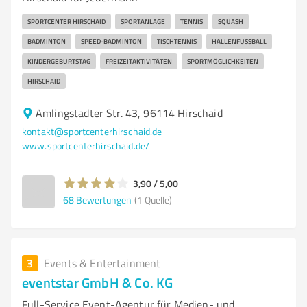
SPORTCENTER HIRSCHAID
SPORTANLAGE
TENNIS
SQUASH
BADMINTON
SPEED-BADMINTON
TISCHTENNIS
HALLENFUSSBALL
KINDERGEBURTSTAG
FREIZEITAKTIVITÄTEN
SPORTMÖGLICHKEITEN
HIRSCHAID
Amlingstadter Str. 43, 96114 Hirschaid
kontakt@sportcenterhirschaid.de
www.sportcenterhirschaid.de/
3,90 / 5,00
68
Bewertungen
(1 Quelle)
3
Events & Entertainment
eventstar GmbH & Co. KG
Full-Service Event-Agentur für Medien- und